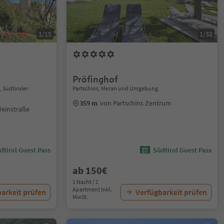
1/15
1/32
Pröfinghof
 Südtiroler
Partschins, Meran und Umgebung
359 m
von Partschins Zentrum
Weinstraße
dtirol Guest Pass
Südtirol Guest Pass
ab 150€
1 Nacht / 1
Apartment Inkl.
arkeit prüfen
Verfügbarkeit prüfen
MwSt.