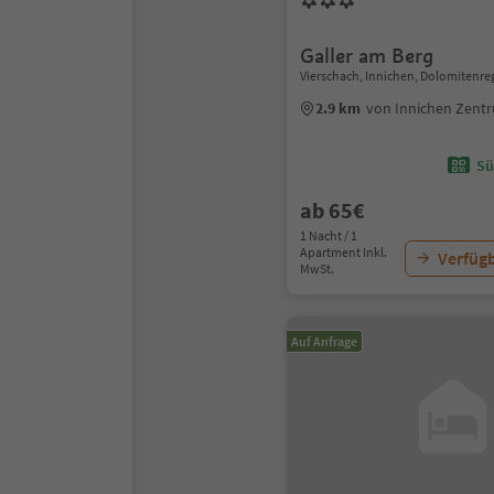
Galler am Berg
Vierschach, Innichen, Dolomitenre
2.9 km
von Innichen Zent
Sü
ab 65€
1 Nacht / 1
Apartment Inkl.
Verfügb
MwSt.
Auf Anfrage