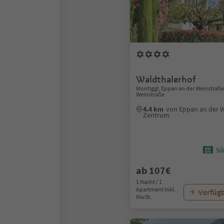
Waldthalerhof
Montiggl, Eppan an der Weinstraße,
Weinstraße
4.4 km
von Eppan an der 
Zentrum
Sü
ab 107€
1 Nacht / 1
Apartment Inkl.
Verfügb
MwSt.