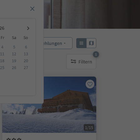
Fr
Sa
So
Empfehlungen
Sortieren:
4
5
6
11
12
13
1
18
19
20
Filtern
1 aktiver Filter
25
26
27
Auf Anfrage
1/15