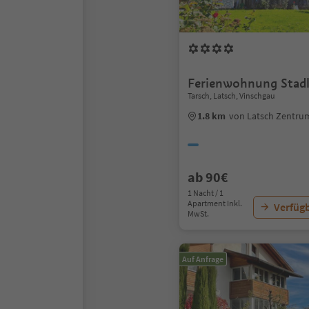
Ferienwohnung Stad
Tarsch, Latsch, Vinschgau
1.8 km
von Latsch Zentru
ab 90€
1 Nacht / 1
Apartment Inkl.
Verfügb
MwSt.
Auf Anfrage