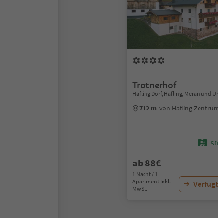
Trotnerhof
Hafling Dorf, Hafling, Meran und
712 m
von Hafling Zentru
Sü
ab 88€
1 Nacht / 1
Apartment Inkl.
Verfügb
MwSt.