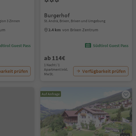
Burgerhof
gion 3 Zinnen
St. Andrä, Brixen, Brixen und Umgebung
rum
2.4 km
von Brixen Zentrum
dtirol Guest Pass
Südtirol Guest Pass
ab 114€
1 Nacht / 1
Apartment Inkl.
arkeit prüfen
Verfügbarkeit prüfen
MwSt.
Auf Anfrage