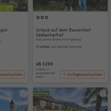
1/8
1/11
lgut
Urlaub auf dem Bauernhof
Seebacherhof
Dick, Sarntal, Bozen und Umgebung
m
2.4 km
von Sarntal Zentrum
ab 120€
1 Nacht / 1
Apartment Inkl.
arkeit prüfen
Verfügbarkeit prüfen
MwSt.
Auf Anfrage