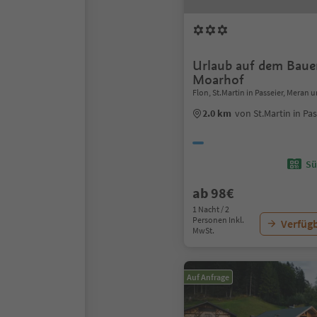
Urlaub auf dem Baue
Moarhof
Flon, St.Martin in Passeier, Mera
2.0 km
von St.Martin in Pa
Sü
ab 98€
1 Nacht / 2
Personen Inkl.
Verfügb
MwSt.
Auf Anfrage