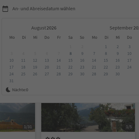
An- und Abreisedatum wählen
August
September
Mo
Di
Mi
Do
Fr
Sa
So
Mo
Di
Mi
Do
1
2
1
2
3
3
4
5
6
7
8
9
7
8
9
10
10
11
12
13
14
15
16
14
15
16
17
ungen
Kategorie
Verpflegungsart
Nachhaltige Unterkunft
17
18
19
20
21
22
23
21
22
23
24
24
25
26
27
28
29
30
28
29
30
31
Auf Anfrage
Nächte:
0
1/31
1/5