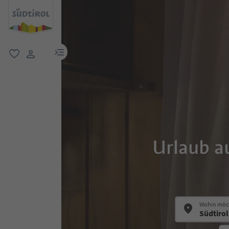
menu link
favorit
user link
Urlaub a
Wohin möch