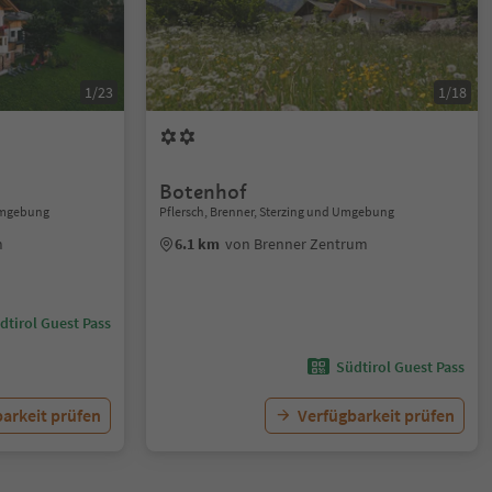
1/23
1/18
Botenhof
 Umgebung
Pflersch, Brenner, Sterzing und Umgebung
m
6.1 km
von Brenner Zentrum
dtirol Guest Pass
Südtirol Guest Pass
arkeit prüfen
Verfügbarkeit prüfen