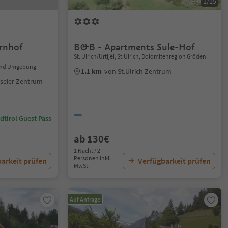
1/15
rnhof
B&B - Apartments Sule-Hof
St. Ulrich/Urtijëi, St.Ulrich, Dolomitenregion Gröden
n und Umgebung
1.1 km
von St.Ulrich Zentrum
sseier Zentrum
dtirol Guest Pass
ab 130€
1 Nacht / 2
Personen Inkl.
arkeit prüfen
Verfügbarkeit prüfen
MwSt.
Auf Anfrage