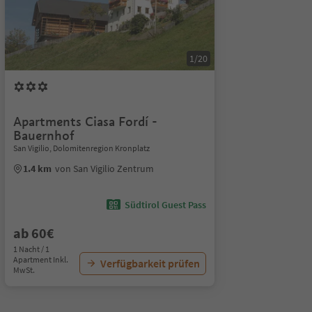
1/20
Apartments Ciasa Fordí -
Bauernhof
San Vigilio, Dolomitenregion Kronplatz
1.4 km
von San Vigilio Zentrum
Südtirol Guest Pass
ab 60€
1 Nacht / 1
Apartment Inkl.
Verfügbarkeit prüfen
MwSt.