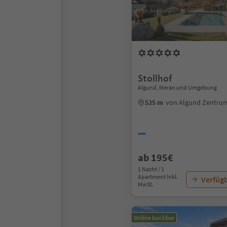
Stollhof
Algund, Meran und Umgebung
525 m
von Algund Zentru
ab 195€
1 Nacht / 1
Apartment Inkl.
Verfügb
MwSt.
Online buchbar