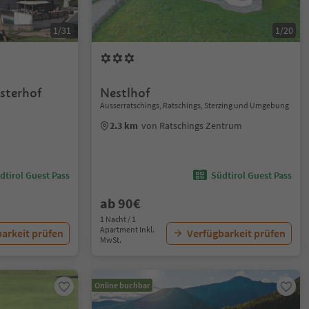
1/31
1/20
sterhof
Nestlhof
Ausserratschings, Ratschings, Sterzing und Umgebung
2.3 km
von Ratschings Zentrum
dtirol Guest Pass
Südtirol Guest Pass
ab 90€
1 Nacht / 1
Apartment Inkl.
arkeit prüfen
Verfügbarkeit prüfen
MwSt.
Online buchbar