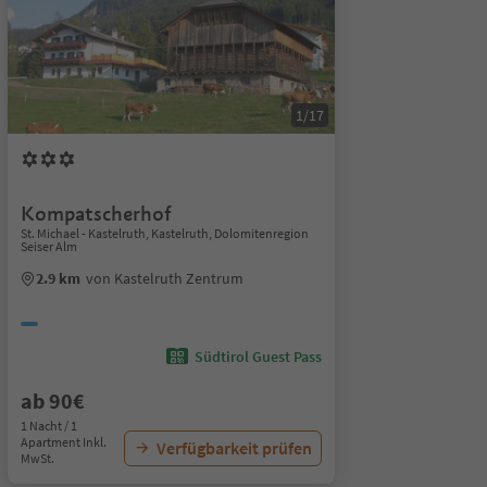
1/17
Kompatscherhof
St. Michael - Kastelruth, Kastelruth, Dolomitenregion
Seiser Alm
2.9 km
von Kastelruth Zentrum
Südtirol Guest Pass
ab 90€
1 Nacht / 1
Apartment Inkl.
Verfügbarkeit prüfen
MwSt.