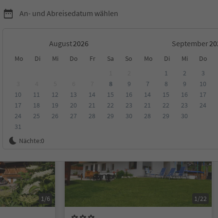
An- und Abreisedatum wählen
August
September
Mo
Di
Mi
Do
Fr
Sa
So
Mo
Di
Mi
Do
1
2
1
2
3
3
4
5
6
7
8
9
7
8
9
10
10
11
12
13
14
15
16
14
15
16
17
ungen
Kategorie
Verpflegungsart
Nachhaltige Unterkunft
17
18
19
20
21
22
23
21
22
23
24
24
25
26
27
28
29
30
28
29
30
31
Online buchbar
Nächte:
0
1/6
1/22