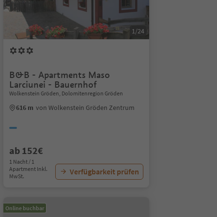
1/24
B&B - Apartments Maso
Larciunei - Bauernhof
Wolkenstein Gröden, Dolomitenregion Gröden
616 m
von Wolkenstein Gröden Zentrum
ab 152€
1 Nacht / 1
Apartment Inkl.
Verfügbarkeit prüfen
MwSt.
Online buchbar