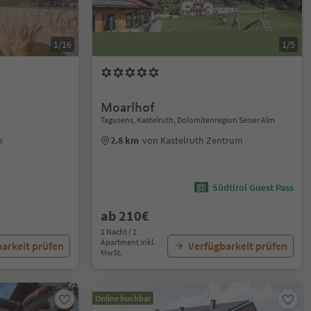
1/16
1/5
Moarlhof
Tagusens, Kastelruth, Dolomitenregion Seiser Alm
m
2.8 km
von Kastelruth Zentrum
Südtirol Guest Pass
ab 210€
1 Nacht / 1
Apartment Inkl.
arkeit prüfen
Verfügbarkeit prüfen
MwSt.
Online buchbar