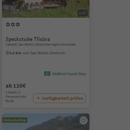
1/27
Speckstube Tlisöra
Campill, San Martin, Dolomitenregion Kronplatz
6.6 km
von San Martin Zentrum
Südtirol Guest Pass
ab 120€
1 Nacht / 2
Personen Inkl.
Verfügbarkeit prüfen
MwSt.
Online buchbar