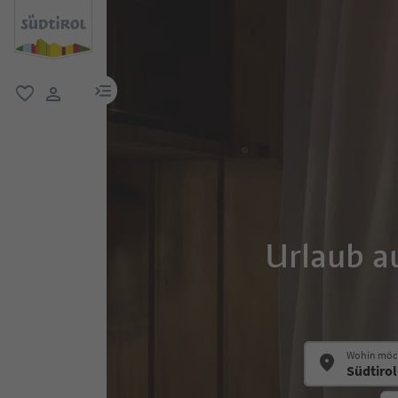
menu link
favorit
user link
Urlaub a
Wohin möch