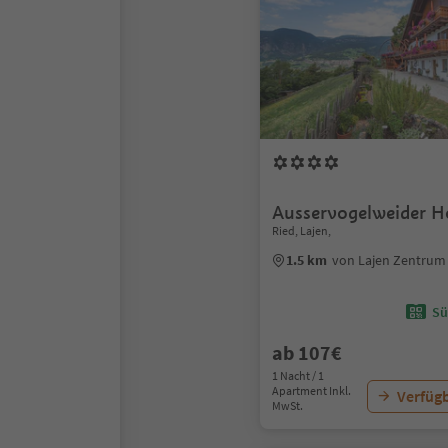
Ausservogelweider H
Ried, Lajen,
1.5 km
von Lajen Zentrum
Sü
ab 107€
1 Nacht / 1
Apartment Inkl.
Verfügb
MwSt.