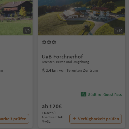
1/9
1/10
UaB Forchnerhof
Terenten, Brixen und Umgebung
um
2.4 km
von Terenten Zentrum
Südtirol Guest Pass
ab 120€
1 Nacht / 1
Apartment Inkl.
arkeit prüfen
Verfügbarkeit prüfen
MwSt.