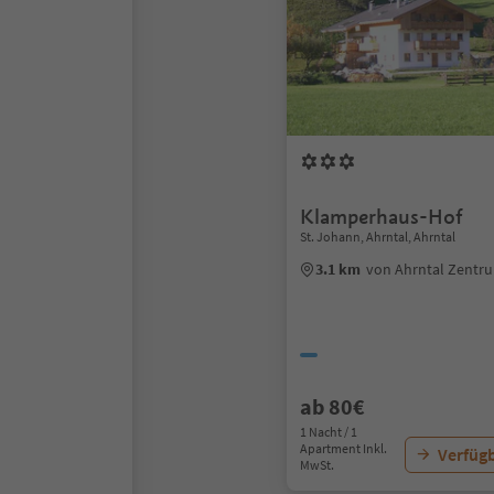
Klamperhaus-Hof
St. Johann, Ahrntal, Ahrntal
3.1 km
von Ahrntal Zentr
ab 80€
1 Nacht / 1
Apartment Inkl.
Verfügb
MwSt.