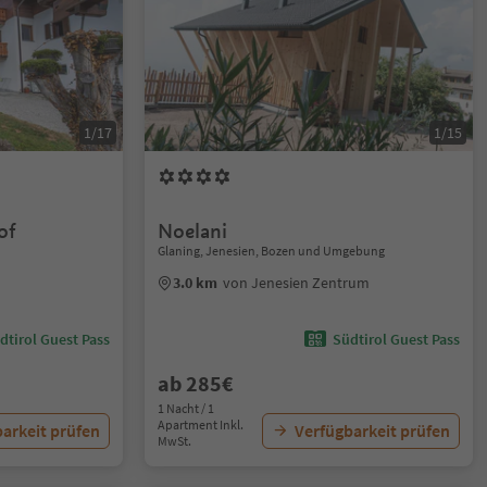
1/17
1/15
of
Noelani
Glaning, Jenesien, Bozen und Umgebung
3.0 km
von Jenesien Zentrum
dtirol Guest Pass
Südtirol Guest Pass
ab 285€
1 Nacht / 1
Apartment Inkl.
arkeit prüfen
Verfügbarkeit prüfen
MwSt.