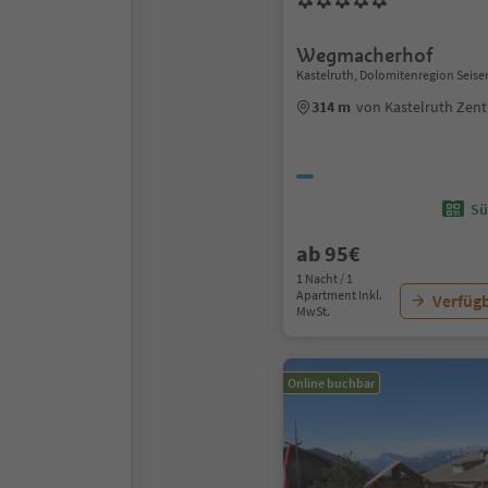
Wegmacherhof
Kastelruth, Dolomitenregion Seise
314 m
von Kastelruth Zen
Sü
ab 95€
1 Nacht / 1
Apartment Inkl.
Verfügb
MwSt.
Online buchbar