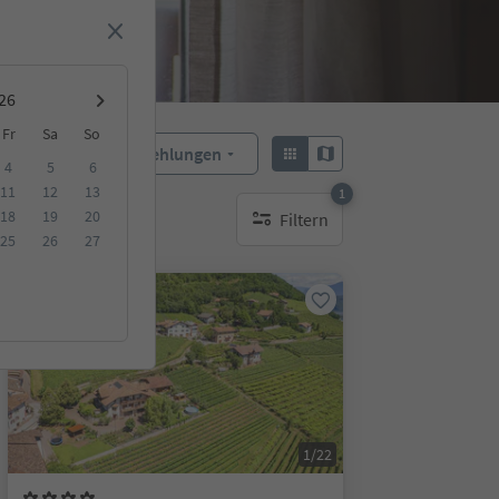
Fr
Sa
So
Empfehlungen
Sortieren:
4
5
6
11
12
13
1
18
19
20
Filtern
1 aktiver Filter
25
26
27
Online buchbar
1/22