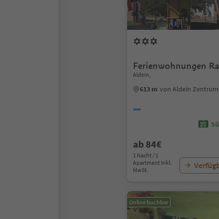
Ferienwohnungen Ra
Aldein,
613 m
von Aldein Zentrum
Sü
ab 84€
1 Nacht / 1
Apartment Inkl.
Verfügb
MwSt.
Online buchbar