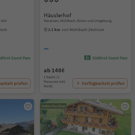
Häuslerhof
r Alm
Meransen, Mühlbach, Brixen und Umgebung
trum
2.1 km
von Mühlbach Zentrum
dtirol Guest Pass
Südtirol Guest Pass
ab 148€
1 Nacht / 2
Personen Inkl.
arkeit prüfen
Verfügbarkeit prüfen
MwSt.
Online buchbar