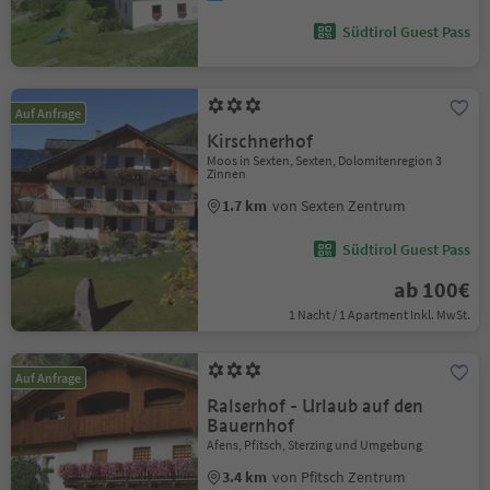
Südtirol Guest Pass
Auf Anfrage
Kirschnerhof
Moos in Sexten, Sexten, Dolomitenregion 3
Zinnen
1.7 km
von Sexten Zentrum
Südtirol Guest Pass
ab 100€
1 Nacht / 1 Apartment Inkl. MwSt.
Auf Anfrage
Ralserhof - Urlaub auf den
Bauernhof
Afens, Pfitsch, Sterzing und Umgebung
3.4 km
von Pfitsch Zentrum