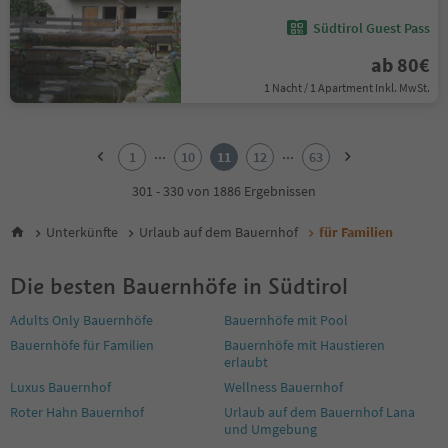
Südtirol Guest Pass
ab 80€
1 Nacht / 1 Apartment Inkl. MwSt.
1
2
...
...
1
10
11
12
63
3
4
301 - 330 von 1886 Ergebnissen
5
6
Unterkünfte
Urlaub auf dem Bauernhof
für Familien
7
8
Die besten Bauernhöfe in Südtirol
9
10
Adults Only Bauernhöfe
Bauernhöfe mit Pool
11
Bauernhöfe für Familien
Bauernhöfe mit Haustieren
12
erlaubt
13
14
Luxus Bauernhof
Wellness Bauernhof
15
Roter Hahn Bauernhof
Urlaub auf dem Bauernhof Lana
16
und Umgebung
17