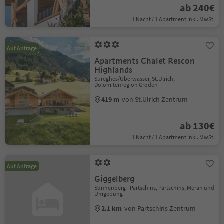
ab 240€
1 Nacht / 1 Apartment Inkl. MwSt.
Auf Anfrage
Apartments Chalet Rescon
Highlands
Sureghes/Überwasser, St.Ulrich,
Dolomitenregion Gröden
419 m
von St.Ulrich Zentrum
ab 130€
1 Nacht / 1 Apartment Inkl. MwSt.
Auf Anfrage
Giggelberg
Sonnenberg - Partschins, Partschins, Meran und
Umgebung
2.1 km
von Partschins Zentrum