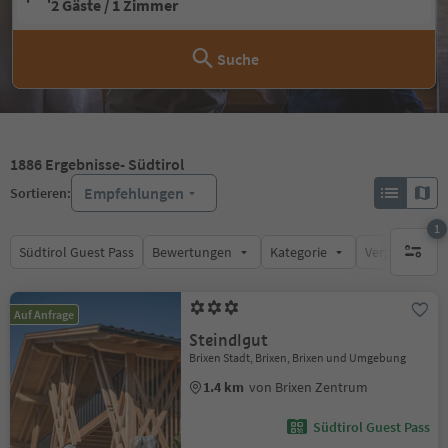
2 Gäste / 1 Zimmer
Suche
1886
Ergebnisse
- Südtirol
Empfehlungen
Sortieren:
1
Südtirol Guest Pass
Bewertungen
Kategorie
Verpflegungsa
1 aktive
Auf Anfrage
Steindlgut
Brixen Stadt, Brixen, Brixen und Umgebung
1.4 km
von Brixen Zentrum
Südtirol Guest Pass