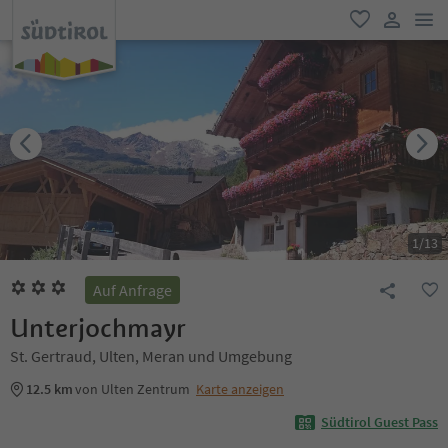
men
favorit
user lin
1
/
13
Auf Anfrage
Unterjochmayr
St. Gertraud, Ulten, Meran und Umgebung
12.5 km
von Ulten Zentrum
Karte anzeigen
Südtirol Guest Pass