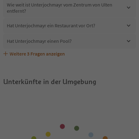
Wie weit ist Unterjochmayr vom Zentrum von Ulten
entfernt?
Hat Unterjochmayr ein Restaurant vor Ort?
Hat Unterjochmayr einen Pool?
Weitere
3
Fragen anzeigen
Erhalten die Gäste von Unterjochmayr einen Südtirol
Sind Haustiere in der Unterkunft Unterjochmayr erlaubt?
Welche Services bietet Unterjochmayr?
Guestpass?
Unterkünfte in der Umgebung