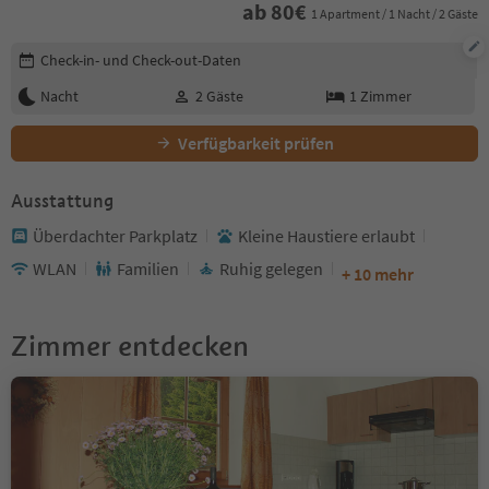
ab
80
€
1 Apartment / 1 Nacht / 2 Gäste
Buchungsdetails bearbeiten
Check-in- und Check-out-Daten
Nacht
2
Gäste
1
Zimmer
Verfügbarkeit prüfen
Ausstattung
Überdachter Parkplatz
Kleine Haustiere erlaubt
WLAN
Familien
Ruhig gelegen
+ 10 mehr
Zimmer entdecken