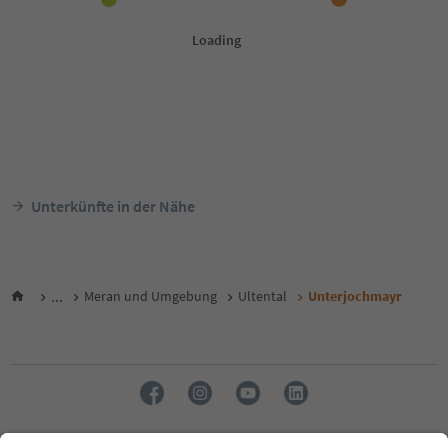
Unterkünfte in der Nähe
...
Meran und Umgebung
Ultental
Unterjochmayr