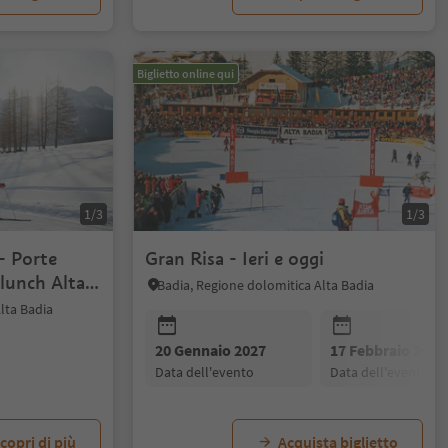
Biglietto online qui
1/3
1/3
- Porte
Gran Risa - Ieri e oggi
slunch Alta
Badia, Regione dolomitica Alta Badia
lta Badia
20 Gennaio 2027
17 Febbraio 2027
data dell'evento
data dell'evento
copri di più
Acquista biglietto