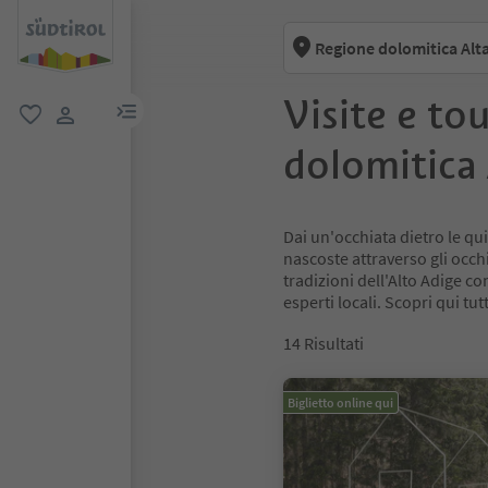
Regione dolomitica Alt
Visite e to
menu link
favoriti
user link
dolomitica 
Dai un'occhiata dietro le quin
nascoste attraverso gli occhi
tradizioni dell'Alto Adige co
esperti locali. Scopri qui tu
14
Risultati
Biglietto online qui