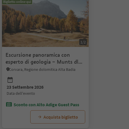
Biglietto online qui
1/2
Escursione panoramica con
esperto di geologia – Munts dl
Altonn
Corvara, Regione dolomitica Alta Badia
23 Settembre 2026
data dell'evento
Sconto con Alto Adige Guest Pass
Acquista biglietto