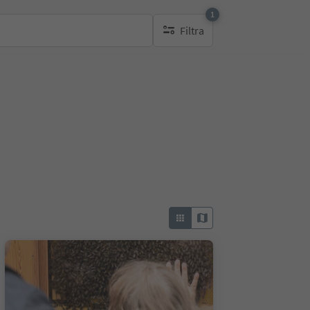
1
Filtra
1 filtro attivo