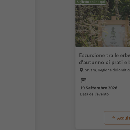
Biglietto online qui
Escursione tra le erbe
d’autunno di prati e 
Munts dl Altonn
Corvara, Regione dolomitic
19 Settembre 2026
data dell'evento
Acquis