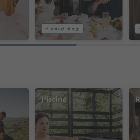
Vai agli alloggi
Piscine
R