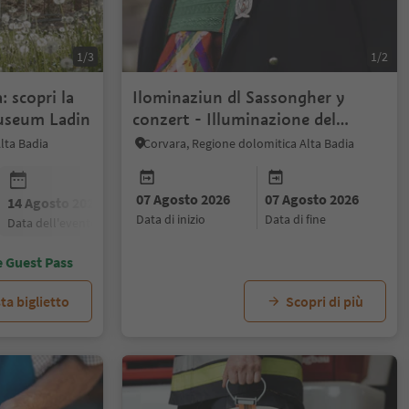
1/3
1/2
: scopri la
Ilominaziun dl Sassongher y
 Museum Ladin
conzert - Illuminazione del
Sassongher e concerto
lta Badia
Corvara, Regione dolomitica Alta Badia
07 Agosto 2026
07 Agosto 2026
14 Agosto 2026
21 Agosto 2026
28 Agosto 20
data di inizio
data di fine
data dell'evento
data dell'evento
data dell'even
e Guest Pass
ta biglietto
Scopri di più