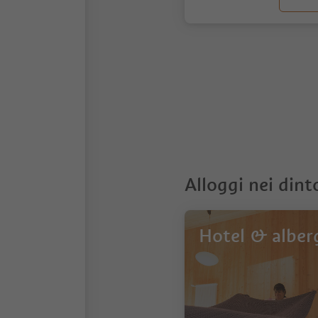
1
Alloggi nei dint
Hotel & alber