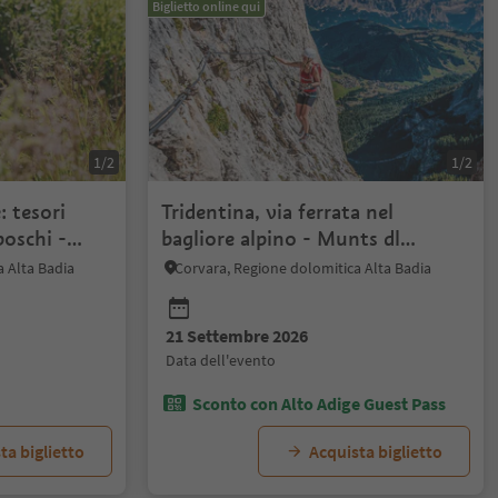
Biglietto online qui
1/2
1/2
: tesori
Tridentina, via ferrata nel
boschi -
bagliore alpino - Munts dl
Altonn
a Alta Badia
Corvara, Regione dolomitica Alta Badia
21 Settembre 2026
data dell'evento
Sconto con Alto Adige Guest Pass
ta biglietto
Acquista biglietto