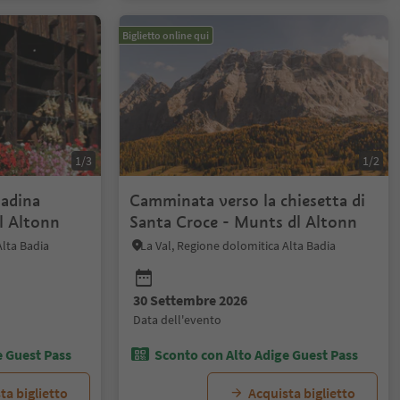
Biglietto online qui
1/3
1/2
ladina
Camminata verso la chiesetta di
l Altonn
Santa Croce - Munts dl Altonn
Alta Badia
La Val, Regione dolomitica Alta Badia
30 Settembre 2026
data dell'evento
e Guest Pass
Sconto con Alto Adige Guest Pass
ta biglietto
Acquista biglietto