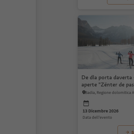
De dla porta daverta 
aperte "Zënter de pa
Badia"
Badia, Regione dolomitica A
13 Dicembre 2026
data dell'evento
S