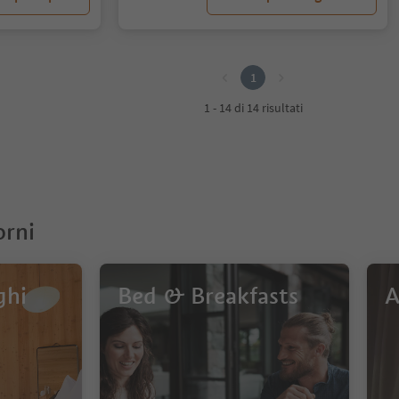
1
1 - 14 di 14 risultati
orni
ghi
Bed & Breakfasts
A