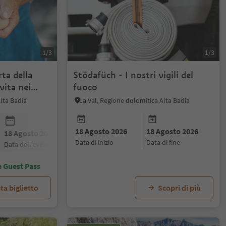
1/3
1/3
ta della
Stödafüch - I nostri vigili del
vita nei
fuoco
lta Badia
La Val, Regione dolomitica Alta Badia
18 Agosto 2026
18 Agosto 2026
18 Agosto 2026
25 Agosto 2026
data di inizio
data di fine
data dell'evento
data dell'evento
e Guest Pass
ta biglietto
Scopri di più