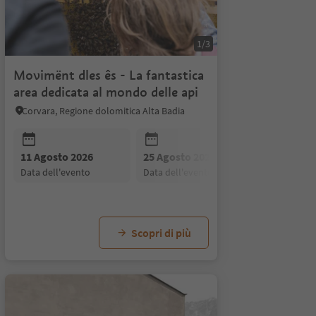
1/3
Movimënt dles ês - La fantastica
area dedicata al mondo delle api
Corvara, Regione dolomitica Alta Badia
26
11 Agosto 2026
04 Settembre 2026
25 Agosto 2026
11 Settembre 2026
18
to
data dell'evento
data dell'evento
data dell'evento
data dell'evento
d
Scopri di più