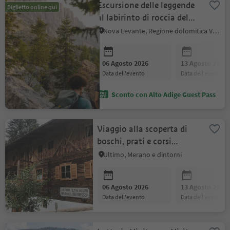
Escursione delle leggende
Biglietto online qui
al labirinto di roccia del
Latemar
Nova Levante, Regione dolomitica Val d'Ega
06 Agosto 2026
13 Agosto 2026
data dell'evento
data dell'evento
Sconto con Alto Adige Guest Pass
Viaggio alla scoperta di
boschi, prati e corsi
d'acqua
Ultimo, Merano e dintorni
06 Agosto 2026
13 Agosto 2026
data dell'evento
data dell'evento