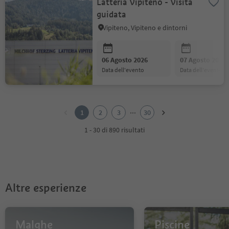
Latteria Vipiteno - Visita
guidata
Vipiteno, Vipiteno e dintorni
06 Agosto 2026
07 Agosto 2026
data dell'evento
data dell'evento
1
2
...
1
2
3
30
3
4
1 - 30 di 890 risultati
5
6
7
8
9
Altre esperienze
10
11
12
13
Malghe
Piscine