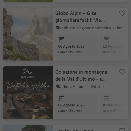
Globo Alpin – Gite
giornaliere facili: Via
ferrata al Paternkofel
Dobbiaco, Regione dolomitica 3 Cime
06 Agosto 2026
13 Agosto 2026
data dell'evento
data dell'evento
Colazione in montagna
della Val d'Ultimo - a
1.965 m
Ultimo, Merano e dintorni
06 Agosto 2026
07 Agosto 2026
data dell'evento
data dell'evento
Uscite con i pony