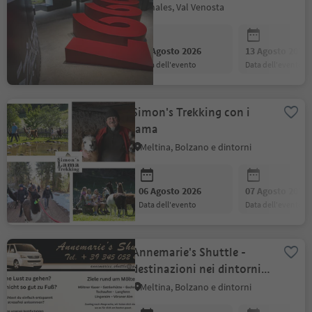
nell'archeoParc della Val
Senales, Val Venosta
Senales
06 Agosto 2026
13 Agosto 2026
data dell'evento
data dell'evento
Simon's Trekking con i
lama
Meltina, Bolzano e dintorni
06 Agosto 2026
07 Agosto 2026
data dell'evento
data dell'evento
Annemarie's Shuttle -
destinazioni nei dintorni
di Meltina!
Meltina, Bolzano e dintorni