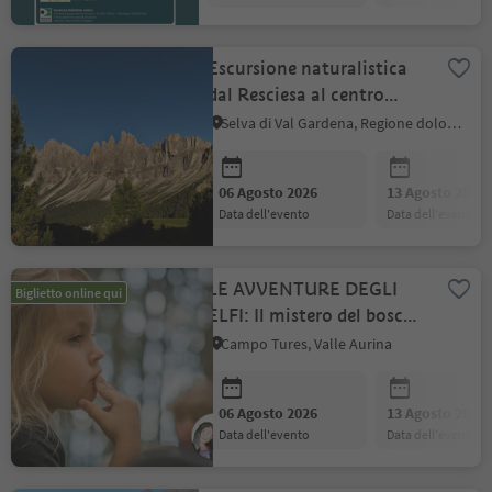
Escursione naturalistica
dal Resciesa al centro
visite Puez-Odle in Val di
Selva di Val Gardena, Regione dolomitica Val Gardena
Funes
06 Agosto 2026
13 Agosto 2026
data dell'evento
data dell'evento
LE AVVENTURE DEGLI
Biglietto online qui
ELFI: Il mistero del bosco
della Valle Aurina
Campo Tures, Valle Aurina
06 Agosto 2026
13 Agosto 2026
data dell'evento
data dell'evento