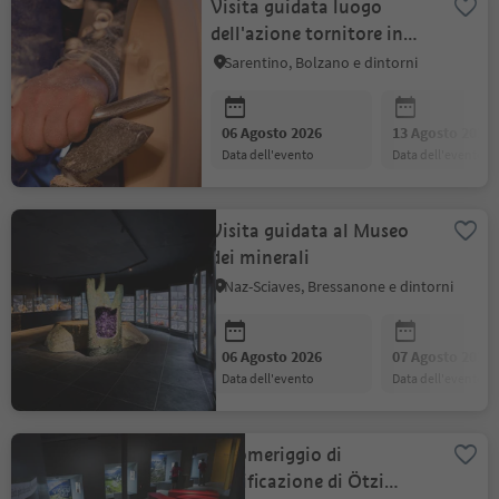
Visita guidata luogo
dell'azione tornitore in
legno Fritz
Sarentino, Bolzano e dintorni
06 Agosto 2026
13 Agosto 2026
data dell'evento
data dell'evento
Visita guidata al Museo
dei minerali
Naz-Sciaves, Bressanone e dintorni
06 Agosto 2026
07 Agosto 2026
data dell'evento
data dell'evento
Il pomeriggio di
panificazione di Ötzi