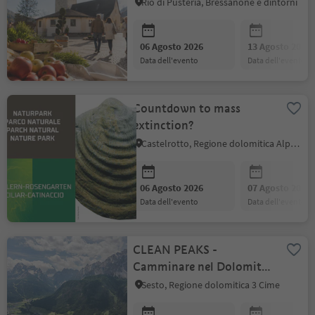
di Pusteria
Rio di Pusteria, Bressanone e dintorni
06 Agosto 2026
13 Agosto 2026
data dell'evento
data dell'evento
Countdown to mass
extinction?
Castelrotto, Regione dolomitica Alpe di Siusi
06 Agosto 2026
07 Agosto 2026
data dell'evento
data dell'evento
CLEAN PEAKS -
Camminare nel Dolomiti
Patrimonio mondiale
Sesto, Regione dolomitica 3 Cime
UNESCO e fare del bene