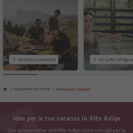
14
15
16
17
18
19
20
21
22
23
Mettiti in cammino
Un tuffo refriger
24
25
26
27
28
Esperienze ed eventi
Eventi per famiglie
29
30
Idee per le tue vacanze in Alto Adige
Con la newsletter dell’Alto Adige ricevi consigli per le