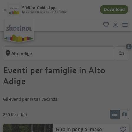
Südtirol Guide App
Download
La guida digitale dell´Alto Adige
men
favoriti
user lin
1
Alto Adige
1 filtro 
Eventi per famiglie in Alto
Adige
Gli eventi per la tua vacanza:
890
Risultati
Giro in pony al maso