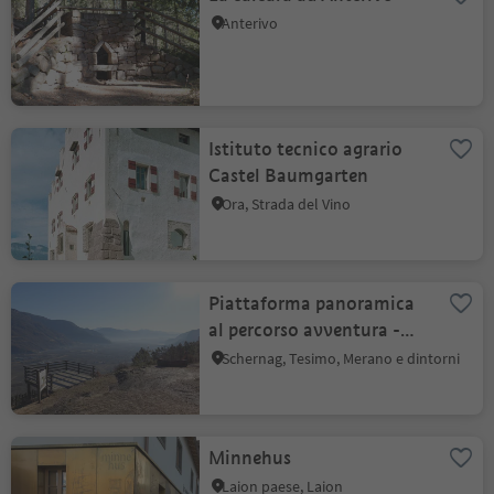
Anterivo
Istituto tecnico agrario
Castel Baumgarten
Ora, Strada del Vino
Piattaforma panoramica
al percorso avventura -
natura "Vorbichl"
Schernag, Tesimo, Merano e dintorni
Minnehus
Laion paese, Laion