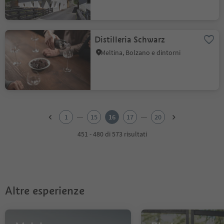
Distilleria Schwarz
Meltina, Bolzano e dintorni
1
2
...
...
1
15
16
17
20
3
4
451 - 480 di 573 risultati
5
6
7
8
9
Altre esperienze
10
11
12
13