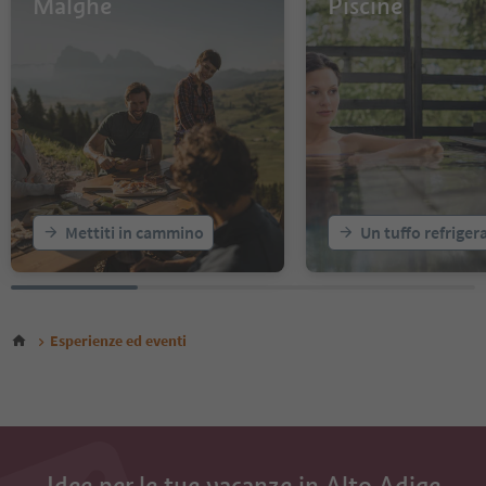
Malghe
Piscine
14
15
16
17
18
19
20
Mettiti in cammino
Un tuffo refriger
Esperienze ed eventi
Idee per le tue vacanze in Alto Adige