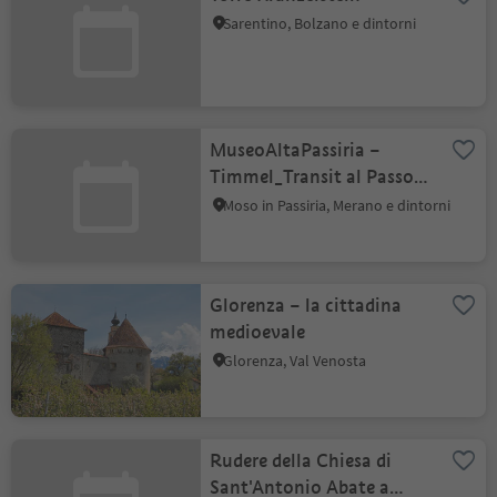
Sarentino, Bolzano e dintorni
MuseoAltaPassiria –
Timmel_Transit al Passo
Rombo
Moso in Passiria, Merano e dintorni
Glorenza – la cittadina
medioevale
Glorenza, Val Venosta
Rudere della Chiesa di
Sant'Antonio Abate a