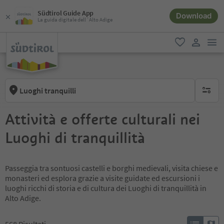
Südtirol Guide App
Download
La guida digitale dell´Alto Adige
men
favoriti
user lin
Luoghi tranquilli
nessun f
Attività e offerte culturali nei
Luoghi di tranquillità
Passeggia tra sontuosi castelli e borghi medievali, visita chiese e
monasteri ed esplora grazie a visite guidate ed escursioni i
luoghi ricchi di storia e di cultura dei Luoghi di tranquillità in
Alto Adige.