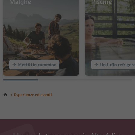
Malghe
Piscine
14
15
16
17
18
19
Mettiti in cammino
Un tuffo refriger
Esperienze ed eventi