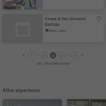
Chiesa di San Giovanni
Battista
Albion, Laion
1
2
...
...
1
10
11
12
19
3
4
301 - 330 di 568 risultati
5
6
7
8
9
Altre esperienze
10
11
12
13