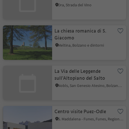
Ora, Strada del Vino
La chiesa romanica di S.
Giacomo
Meltina, Bolzano e dintorni
La Via delle Leggende
sull'Altopiano del Salto
Nobls, San Genesio Atesino, Bolzano e dintorni
Centro visite Puez-Odle
S. Maddalena - Funes, Funes, Regione dolomitica Luson Val di Funes