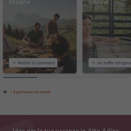
Malghe
Piscine
14
15
16
17
18
19
20
Mettiti in cammino
Un tuffo refriger
Esperienze ed eventi
Idee per le tue vacanze in Alto Adige