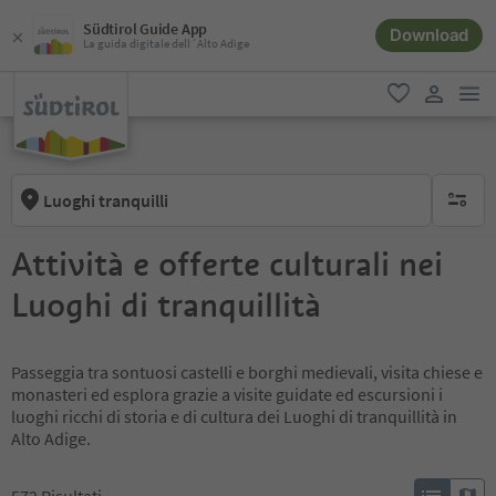
Südtirol Guide App
Download
La guida digitale dell´Alto Adige
men
favoriti
user lin
Luoghi tranquilli
nessun f
Attività e offerte culturali nei
Luoghi di tranquillità
Passeggia tra sontuosi castelli e borghi medievali, visita chiese e
monasteri ed esplora grazie a visite guidate ed escursioni i
luoghi ricchi di storia e di cultura dei Luoghi di tranquillità in
Alto Adige.