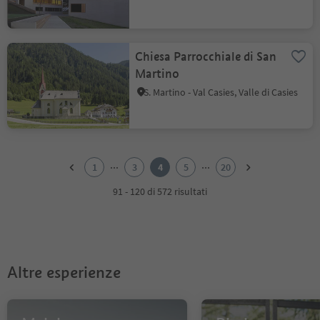
Chiesa Parrocchiale di San
Martino
S. Martino - Val Casies, Valle di Casies
1
2
...
...
1
3
4
5
20
3
4
91 - 120 di 572 risultati
5
6
7
8
9
Altre esperienze
10
11
12
13