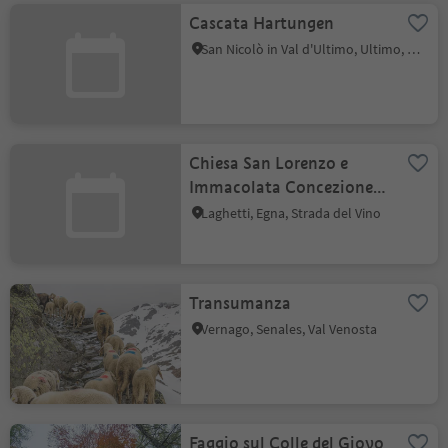
Cascata Hartungen
San Nicolò in Val d'Ultimo, Ultimo, Merano e dintorni
Chiesa San Lorenzo e
Immacolata Concezione -
Laghetti
Laghetti, Egna, Strada del Vino
Transumanza
Vernago, Senales, Val Venosta
Faggio sul Colle del Giovo