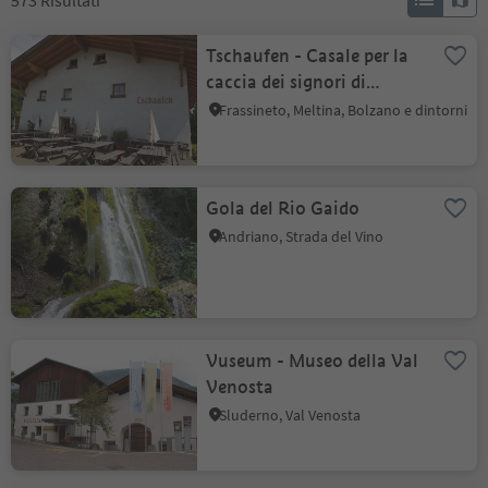
573
Risultati
Tschaufen - Casale per la
caccia dei signori di
Maultasch
Frassineto, Meltina, Bolzano e dintorni
Gola del Rio Gaido
Andriano, Strada del Vino
Vuseum - Museo della Val
Venosta
Sluderno, Val Venosta