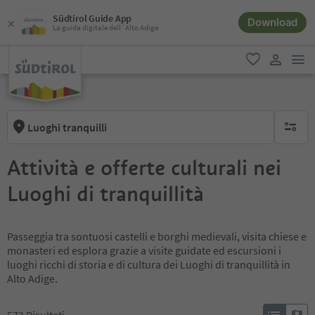
Südtirol Guide App
Download
La guida digitale dell´Alto Adige
men
favoriti
user lin
Luoghi tranquilli
nessun f
Attività e offerte culturali nei
Luoghi di tranquillità
Passeggia tra sontuosi castelli e borghi medievali, visita chiese e
monasteri ed esplora grazie a visite guidate ed escursioni i
luoghi ricchi di storia e di cultura dei Luoghi di tranquillità in
Alto Adige.