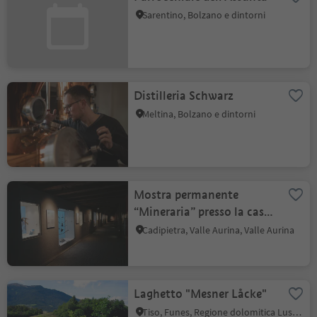
Sarentino, Bolzano e dintorni
Distilleria Schwarz
Meltina, Bolzano e dintorni
Mostra permanente
“Mineraria” presso la casa
Pfisterhaus
Cadipietra, Valle Aurina, Valle Aurina
Laghetto "Mesner Låcke"
Tiso, Funes, Regione dolomitica Luson Val di Funes