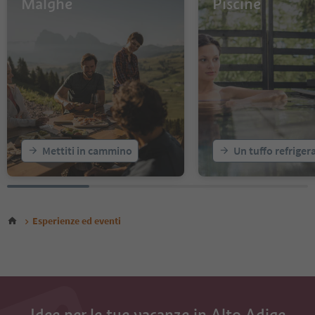
Malghe
Piscine
14
15
16
17
18
19
20
Mettiti in cammino
Un tuffo refriger
Esperienze ed eventi
Idee per le tue vacanze in Alto Adige