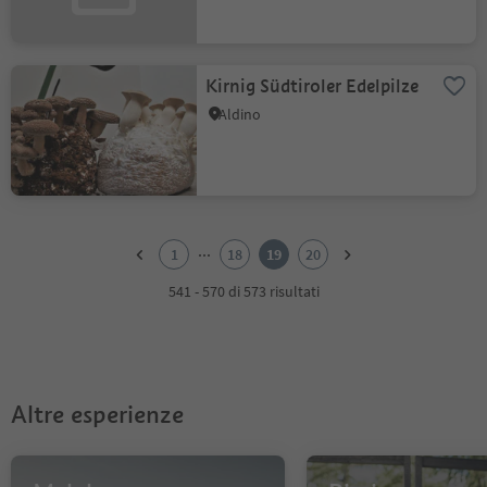
Kirnig Südtiroler Edelpilze
Aldino
1
2
...
1
18
19
20
3
4
541 - 570 di 573 risultati
5
6
7
8
9
Altre esperienze
10
11
12
13