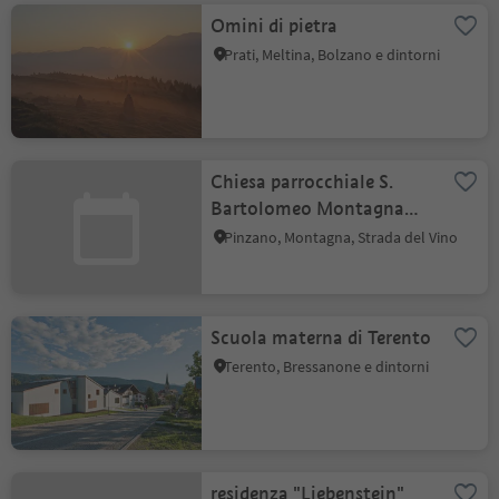
Omini di pietra
Prati, Meltina, Bolzano e dintorni
Chiesa parrocchiale S.
Bartolomeo Montagna
s.S.d.V.
Pinzano, Montagna, Strada del Vino
Scuola materna di Terento
Terento, Bressanone e dintorni
residenza "Liebenstein"