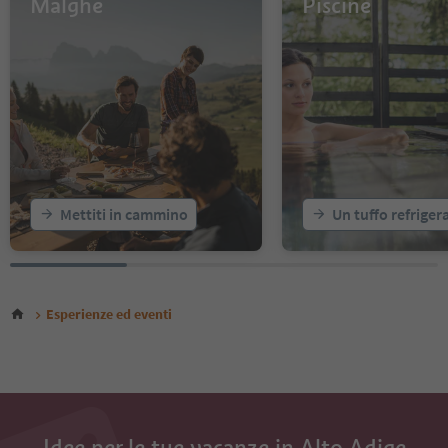
Malghe
Piscine
14
15
16
17
18
19
Mettiti in cammino
Un tuffo refriger
Esperienze ed eventi
Idee per le tue vacanze in Alto Adige