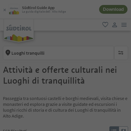
Südtirol Guide App
Download
La guida digitale dell´Alto Adige
men
favoriti
user lin
Luoghi tranquilli
nessun f
Attività e offerte culturali nei
Luoghi di tranquillità
Passeggia tra sontuosi castelli e borghi medievali, visita chiese e
monasteri ed esplora grazie a visite guidate ed escursioni i
luoghi ricchi di storia e di cultura dei Luoghi di tranquillità in
Alto Adige.