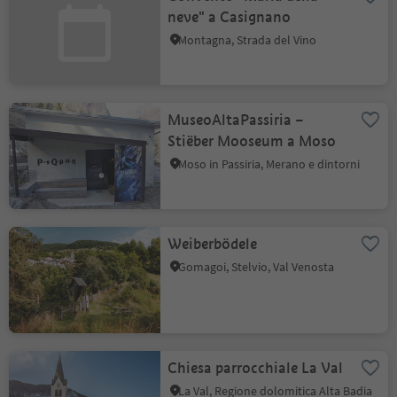
neve" a Casignano
Montagna, Strada del Vino
MuseoAltaPassiria –
Stiëber Mooseum a Moso
Moso in Passiria, Merano e dintorni
Weiberbödele
Gomagoi, Stelvio, Val Venosta
Chiesa parrocchiale La Val
La Val, Regione dolomitica Alta Badia