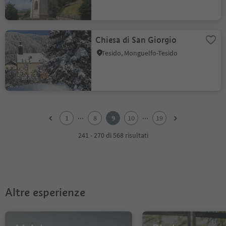
Chiesa di San Giorgio
Tesido, Monguelfo-Tesido
1
2
...
...
1
8
9
10
19
3
4
241 - 270 di 568 risultati
5
6
7
8
9
Altre esperienze
10
11
12
13