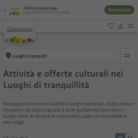
Südtirol Guide App
Download
La guida digitale dell´Alto Adige
men
favoriti
user lin
Luoghi tranquilli
nessun f
Attività e offerte culturali nei
Luoghi di tranquillità
Passeggia tra sontuosi castelli e borghi medievali, visita chiese e
monasteri ed esplora grazie a visite guidate ed escursioni i
luoghi ricchi di storia e di cultura dei Luoghi di tranquillità in
Alto Adige.