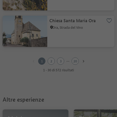
Chiesa Santa Maria Ora
Ora, Strada del Vino
1
2
...
1
2
3
20
3
4
1 - 30 di 572 risultati
5
6
7
8
9
Altre esperienze
10
11
12
13