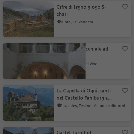
Cifre di legno giogo S-
charl
Tubre, Val Venosta
Centro Parrocchiale ad
Egna
Egna, Strada del Vino
La Capella di Ognissanti
nel Castello Fahlburg a
Prissiano
Plazzoles, Tesimo, Merano e dintorni
Castel Turmhof