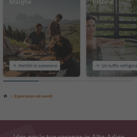
Malghe
Piscine
14
15
16
17
18
19
20
Mettiti in cammino
Un tuffo refriger
Esperienze ed eventi
Idee per le tue vacanze in Alto Adige