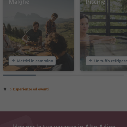
Malghe
Piscine
14
15
16
17
18
19
20
Mettiti in cammino
Un tuffo refriger
Esperienze ed eventi
Idee per le tue vacanze in Alto Adige