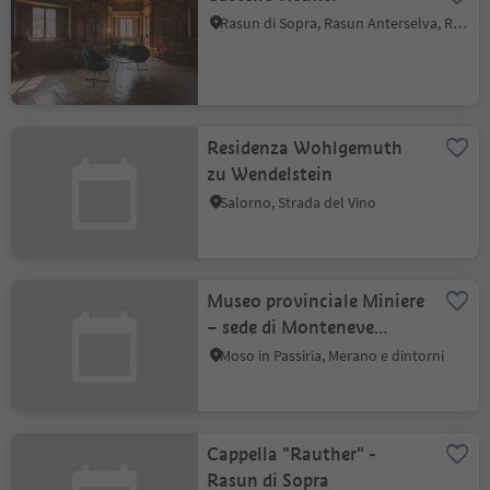
Rasun di Sopra, Rasun Anterselva, Regione dolomitica Plan de Corones
Residenza Wohlgemuth
zu Wendelstein
Salorno, Strada del Vino
Museo provinciale Miniere
– sede di Monteneve
nell'Alta Val Passiria
Moso in Passiria, Merano e dintorni
Cappella "Rauther" -
Rasun di Sopra