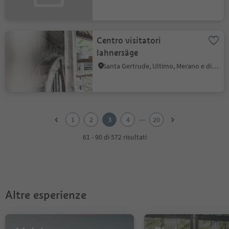
Centro visitatori
lahnersäge
Santa Gertrude, Ultimo, Merano e dintorni
1
2
...
1
2
3
4
20
3
4
61 - 90 di 572 risultati
5
6
7
8
9
Altre esperienze
10
11
12
13