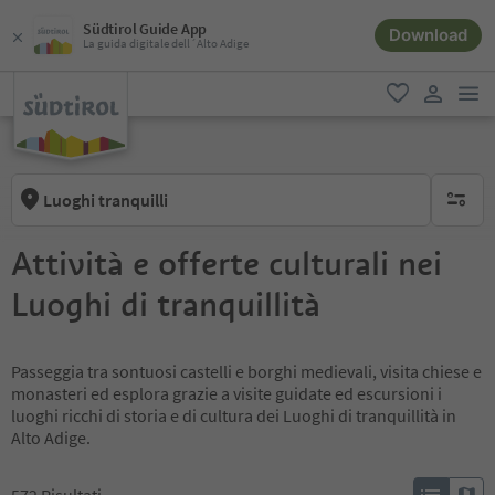
Südtirol Guide App
Download
La guida digitale dell´Alto Adige
men
favoriti
user lin
Luoghi tranquilli
nessun f
Attività e offerte culturali nei
Luoghi di tranquillità
Passeggia tra sontuosi castelli e borghi medievali, visita chiese e
monasteri ed esplora grazie a visite guidate ed escursioni i
luoghi ricchi di storia e di cultura dei Luoghi di tranquillità in
Alto Adige.