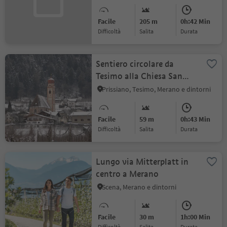
Facile
205 m
0h:42 Min
Difficoltà
Salita
durata
Sentiero circolare da
Tesimo alla Chiesa San
Cristoforo in inverno
Prissiano, Tesimo, Merano e dintorni
Facile
59 m
0h:43 Min
Difficoltà
Salita
durata
Lungo via Mitterplatt in
centro a Merano
Scena, Merano e dintorni
Facile
30 m
1h:00 Min
Difficoltà
Salita
durata