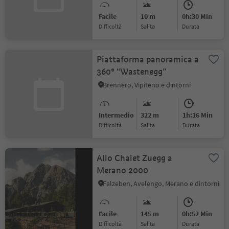
Facile
10 m
0h:30 Min
Difficoltà
Salita
durata
Piattaforma panoramica a
360° “Wastenegg”
Brennero, Vipiteno e dintorni
Intermedio
322 m
1h:16 Min
Difficoltà
Salita
durata
Allo Chalet Zuegg a
Merano 2000
Falzeben, Avelengo, Merano e dintorni
Facile
145 m
0h:52 Min
Difficoltà
Salita
durata