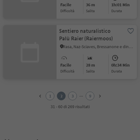
Facile
36 m
1h:01 Min
Difficoltà
Salita
durata
Sentiero naturalistico
Palù Raier (Raiermoos)
Rasa, Naz-Sciaves, Bressanone e dintorni
Facile
28 m
0h:34 Min
Difficoltà
Salita
durata
1
2
...
1
2
3
9
3
4
31 - 60 di 269 risultati
5
6
7
8
9