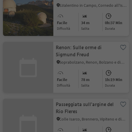
astronomico a San
S.Valentino in Campo, Cornedo all'Isarco, Regione dolomitica Val d'Ega
Valentino in Campo
Facile
34 m
0h:37 Min
Difficoltà
Salita
durata
Renon: Sulle orme di
Sigmund Freud
Soprabolzano, Renon, Bolzano e dintorni
Facile
78 m
1h:19 Min
Difficoltà
Salita
durata
Passeggiata sull'argine del
Rio Fleres
Colle Isarco, Brennero, Vipiteno e dintorni