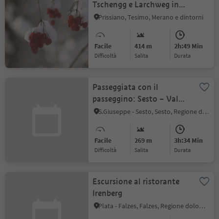
Tschengg e Larchweg in
inverno
Prissiano, Tesimo, Merano e dintorni
Facile
414 m
2h:49 Min
Difficoltà
Salita
durata
Passeggiata con il
passeggino: Sesto – Val
Fiscalina – Rifugio Fondo
S.Giuseppe - Sesto, Sesto, Regione dolomitica 3 Cime
Valle
Facile
269 m
3h:34 Min
Difficoltà
Salita
durata
Escursione al ristorante
Irenberg
Plata - Falzes, Falzes, Regione dolomitica Plan de Corones