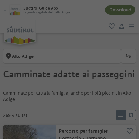
Südtirol Guide App
Download
La guida digitale dell´Alto Adige
men
favoriti
user lin
Alto Adige
nessun f
Camminate adatte ai passeggini
Camminate per tutta la famiglia, anche per i più piccini, in Alto
Adige
269
Risultati
Percorso per famiglie
Cortaccia - Termeno