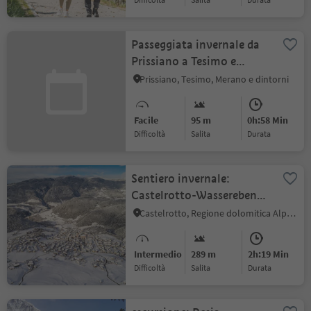
Passeggiata invernale da
Prissiano a Tesimo e
indietro
Prissiano, Tesimo, Merano e dintorni
Facile
95 m
0h:58 Min
Difficoltà
Salita
durata
Sentiero invernale:
Castelrotto-Wasserebene-
Spiazzo Scherer-
Castelrotto, Regione dolomitica Alpe di Siusi
Castelrotto
Intermedio
289 m
2h:19 Min
Difficoltà
Salita
durata