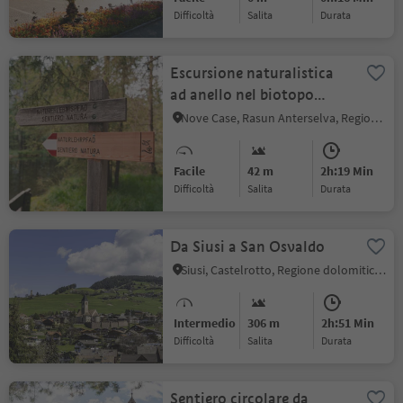
Difficoltà
Salita
durata
Escursione naturalistica
ad anello nel biotopo
Rasner Möser
Nove Case, Rasun Anterselva, Regione dolomitica Plan de Corones
Facile
42 m
2h:19 Min
Difficoltà
Salita
durata
Da Siusi a San Osvaldo
Siusi, Castelrotto, Regione dolomitica Alpe di Siusi
Intermedio
306 m
2h:51 Min
Difficoltà
Salita
durata
Sentiero circolare da