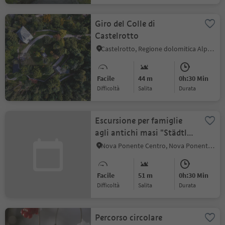
Giro del Colle di
Castelrotto
Castelrotto, Regione dolomitica Alpe di Siusi
Facile
44 m
0h:30 Min
Difficoltà
Salita
durata
Escursione per famiglie
agli antichi masi "Städtl"
di Ega
Nova Ponente Centro, Nova Ponente, Regione dolomitica Val d'Ega
Facile
51 m
0h:30 Min
Difficoltà
Salita
durata
Percorso circolare