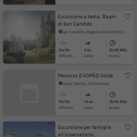
Escursione a tema: Bagni
di San Candido
San Candido, Regione dolomitica 3 Cime
Facile
0 m
1h:00 Min
Difficoltà
Salita
durata
Percorso EVOPÄD Solda
Solda, Stelvio, Val Venosta
Facile
50 m
2h:00 Min
Difficoltà
Salita
durata
Escursione per famiglie
all'osservatorio