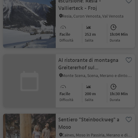
escursione: Resia -
Vallierteck - Froj
Resia, Curon Venosta, Val Venosta
Facile
252 m
1h:04 Min
Difficoltà
Salita
durata
Al ristorante di montagna
Greitererhof sul
Montescena
Monte Scena, Scena, Merano e dintorni
Facile
200 m
1h:30 Min
Difficoltà
Salita
durata
Sentiero "Steinbockweg" a
Moso
Caines, Moso in Passiria, Merano e dintorni