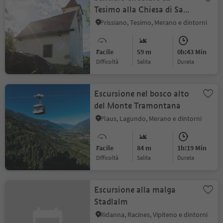
Tesimo alla Chiesa di San
Cristoforo
Prissiano, Tesimo, Merano e dintorni
Facile
59 m
0h:43 Min
Difficoltà
Salita
durata
Escursione nel bosco alto
del Monte Tramontana
Plaus, Lagundo, Merano e dintorni
Facile
84 m
1h:19 Min
Difficoltà
Salita
durata
Escursione alla malga
Stadlalm
Ridanna, Racines, Vipiteno e dintorni