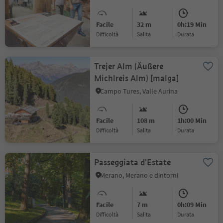
Facile
32 m
0h:19 Min
Difficoltà
Salita
durata
Trejer Alm (Äußere
Michlreis Alm) [malga]
Campo Tures, Valle Aurina
Facile
108 m
1h:00 Min
Difficoltà
Salita
durata
Passeggiata d'Estate
Merano, Merano e dintorni
Facile
7 m
0h:09 Min
Difficoltà
Salita
durata