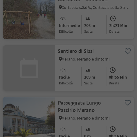
(Kastelaz)
Cortaccia s.S.d.V., Cortaccia sulla Strada del Vino, Strada del Vino
Intermedio
206 m
2h:21 Min
Difficoltà
Salita
durata
Sentiero di Sissi
Merano, Merano e dintorni
Facile
109 m
0h:55 Min
Difficoltà
Salita
durata
Passeggiata Lungo
Passirio Merano
Merano, Merano e dintorni
Facile
0 m
0h:16 Min