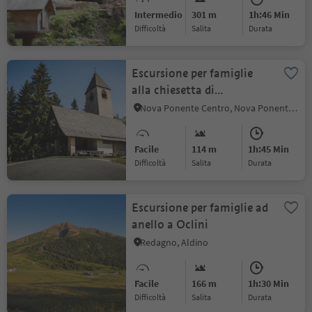
Intermedio
301 m
1h:46 Min
Difficoltà
Salita
durata
Escursione per famiglie
alla chiesetta di
Sant'Elena
Nova Ponente Centro, Nova Ponente, Regione dolomitica Val d'Ega
Facile
114 m
1h:45 Min
Difficoltà
Salita
durata
Escursione per famiglie ad
anello a Oclini
Redagno, Aldino
Facile
166 m
1h:30 Min
Difficoltà
Salita
durata