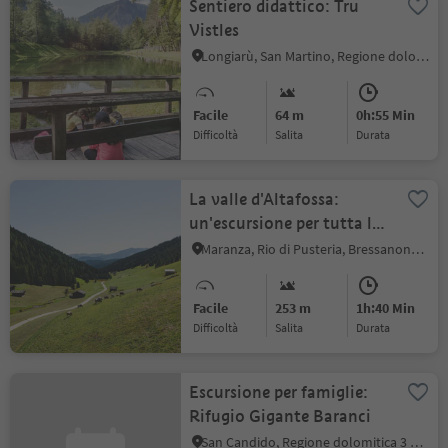
Sentiero didattico: Tru
Vistles
Longiarù, San Martino, Regione dolomitica Plan de Corones
Facile
64 m
0h:55 Min
Difficoltà
Salita
durata
La valle d'Altafossa:
un'escursione per tutta la
famiglia
Maranza, Rio di Pusteria, Bressanone e dintorni
Facile
253 m
1h:40 Min
Difficoltà
Salita
durata
Escursione per famiglie:
Rifugio Gigante Baranci
San Candido, Regione dolomitica 3 Cime