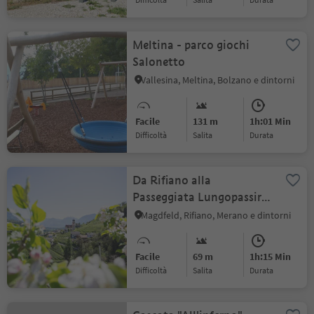
Meltina - parco giochi
Salonetto
Vallesina, Meltina, Bolzano e dintorni
Facile
131 m
1h:01 Min
Difficoltà
Salita
durata
Da Rifiano alla
Passeggiata Lungopassirio
di Merano
Magdfeld, Rifiano, Merano e dintorni
Facile
69 m
1h:15 Min
Difficoltà
Salita
durata