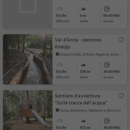
Facile
0 m
0h:49 Min
Difficoltà
Salita
durata
Val d'Anna - percorso
Kneipp
Ortisei/Urtijëi, Ortisei, Regione dolomitica Val Gardena
Facile
100 m
1h:00 Min
Difficoltà
Salita
durata
Sentiero d'avventura
"Sulle tracce dell'acqua"
Fleres, Brennero, Vipiteno e dintorni
Facile
433 m
3h:40 Min