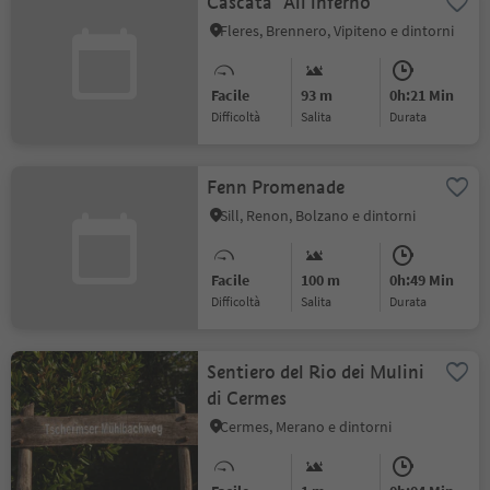
Cascata "All'inferno"
Fleres, Brennero, Vipiteno e dintorni
Facile
93 m
0h:21 Min
Difficoltà
Salita
durata
Fenn Promenade
Sill, Renon, Bolzano e dintorni
Facile
100 m
0h:49 Min
Difficoltà
Salita
durata
Sentiero del Rio dei Mulini
di Cermes
Cermes, Merano e dintorni