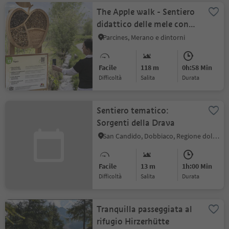
The Apple walk - Sentiero
didattico delle mele con
quiz
Parcines, Merano e dintorni
Facile
118 m
0h:58 Min
Difficoltà
Salita
durata
Sentiero tematico:
Sorgenti della Drava
San Candido, Dobbiaco, Regione dolomitica 3 Cime
Facile
13 m
1h:00 Min
Difficoltà
Salita
durata
Tranquilla passeggiata al
rifugio Hirzerhütte