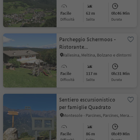
Facile
62 m
0h:46 Min
Difficoltà
Salita
durata
Parcheggio Schermoos -
Ristorante
Lanzenschuster
Vallesina, Meltina, Bolzano e dintorni
Facile
117 m
0h:31 Min
Difficoltà
Salita
durata
Sentiero escursionistico
per famiglie Quadrato
Montesole - Parcines, Parcines, Merano e dintorni
Facile
86 m
0h:49 Min
Difficoltà
Salita
durata