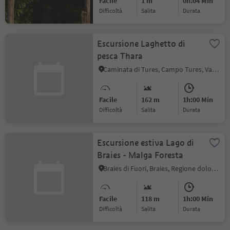
Facile
1 m
0h:04 Min
Difficoltà
Salita
durata
Escursione Laghetto di
pesca Thara
Caminata di Tures, Campo Tures, Valle Aurina
Facile
162 m
1h:00 Min
Difficoltà
Salita
durata
Escursione estiva Lago di
Braies - Malga Foresta
Braies di Fuori, Braies, Regione dolomitica 3 Cime
Facile
118 m
1h:00 Min
Difficoltà
Salita
durata