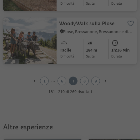
Difficoltà
Salita
durata
WoodyWalk sulla Plose
Plose, Bressanone, Bressanone e dintorni
Facile
184 m
1h:36 Min
Difficoltà
Salita
durata
1
2
...
1
6
7
8
9
3
4
181 - 210 di 269 risultati
5
6
7
8
9
Altre esperienze