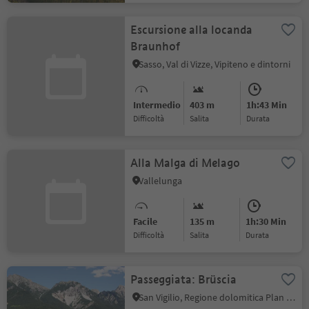
Escursione alla locanda
Braunhof
Sasso, Val di Vizze, Vipiteno e dintorni
Intermedio
403 m
1h:43 Min
Difficoltà
Salita
durata
Alla Malga di Melago
Vallelunga
Facile
135 m
1h:30 Min
Difficoltà
Salita
durata
Passeggiata: Brüscia
San Vigilio, Regione dolomitica Plan de Corones