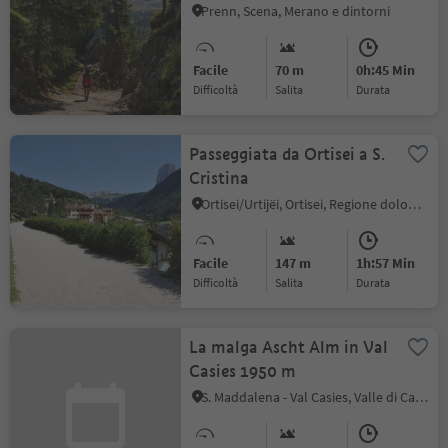
Prenn, Scena, Merano e dintorni
Facile
70 m
0h:45 Min
Difficoltà
Salita
durata
Passeggiata da Ortisei a S.
Cristina
Ortisei/Urtijëi, Ortisei, Regione dolomitica Val Gardena
Facile
147 m
1h:57 Min
Difficoltà
Salita
durata
La malga Ascht Alm in Val
Casies 1950 m
S. Maddalena - Val Casies, Valle di Casies