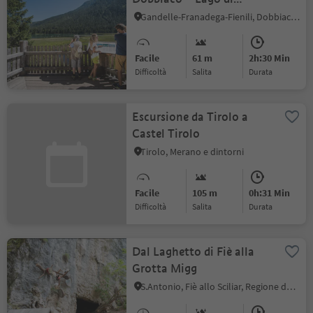
Dobbiaco – percorso
Gandelle-Franadega-Fienili, Dobbiaco, Regione dolomitica 3 Cime
naturalistico attorno al
lago - Dobbiaco
Facile
61 m
2h:30 Min
Difficoltà
Salita
durata
Escursione da Tirolo a
Castel Tirolo
Tirolo, Merano e dintorni
Facile
105 m
0h:31 Min
Difficoltà
Salita
durata
Dal Laghetto di Fiè alla
Grotta Migg
S.Antonio, Fiè allo Sciliar, Regione dolomitica Alpe di Siusi