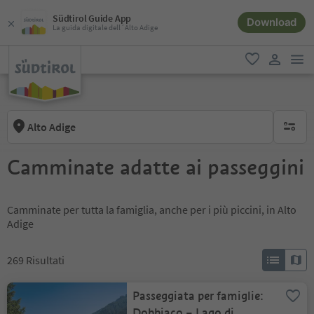
Südtirol Guide App
Download
La guida digitale dell´Alto Adige
men
favoriti
user lin
Alto Adige
nessun f
Camminate adatte ai passeggini
Camminate per tutta la famiglia, anche per i più piccini, in Alto
Adige
269
Risultati
Passeggiata per famiglie:
Dobbiaco – Lago di