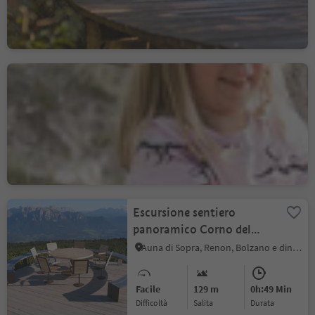
Facile
0 m
2h:00 Min
Difficoltà
Salita
durata
Sentiero didattico tra i
boschi di Rio Lagundo
Rio Lagundo, Lagundo, Merano e dintorni
Facile
152 m
1h:00 Min
Difficoltà
Salita
durata
Escursione sentiero
panoramico Corno del
Renon
Auna di Sopra, Renon, Bolzano e dintorni
Facile
129 m
0h:49 Min
Difficoltà
Salita
durata