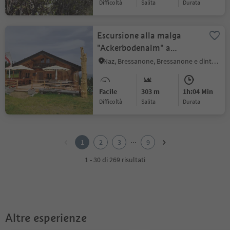
Difficoltà
Salita
durata
Escursione alla malga
"Ackerbodenalm" a
Ploseberg
Naz, Bressanone, Bressanone e dintorni
Facile
303 m
1h:04 Min
Difficoltà
Salita
durata
1
2
...
1
2
3
9
3
4
1 - 30 di 269 risultati
5
6
7
8
9
Altre esperienze