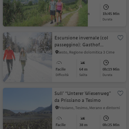
Facile
200 m
1h:45 Min
Difficoltà
Salita
durata
Escursione invernale (col
passeggino): Gasthof
Panorama – Rifugio
Sesto, Regione dolomitica 3 Cime
Pendio Monte Elmo
Facile
64 m
0h:19 Min
Difficoltà
Salita
durata
Sull’ “Unterer Wiesenweg”
da Prissiano a Tesimo
Prissiano, Tesimo, Merano e dintorni
Facile
38 m
0h:25 Min