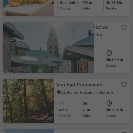
Intermedio
442 m
3h:15 Min
Difficoltà
Salita
durata
Percoro escursionistico
nel paese di Anterivo
Anterivo
Facile
80 m
0h:40 Min
Difficoltà
Salita
durata
Von Eyrl Promenade
Sill, Renon, Bolzano e dintorni
Facile
51 m
0h:30 Min
Difficoltà
Salita
durata