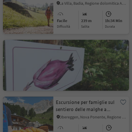
La Villa, Badia, Regione dolomitica Alta Badia
Facile
239 m
1h:34 Min
Difficoltà
Salita
durata
Percorso avventura -
natura "Vorbichl"
Prissiano, Tesimo, Merano e dintorni
Facile
162 m
1h:13 Min
Difficoltà
Salita
durata
Escursione per famiglie sul
sentiero delle malghe a
Obereggen
Obereggen, Nova Ponente, Regione dolomitica Val d'Ega