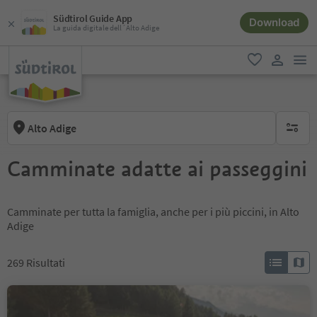
Südtirol Guide App
Download
La guida digitale dell´Alto Adige
men
favoriti
user lin
Alto Adige
nessun f
Camminate adatte ai passeggini
Camminate per tutta la famiglia, anche per i più piccini, in Alto
Adige
269
Risultati
Escursione alla malga
Marzoner Alm