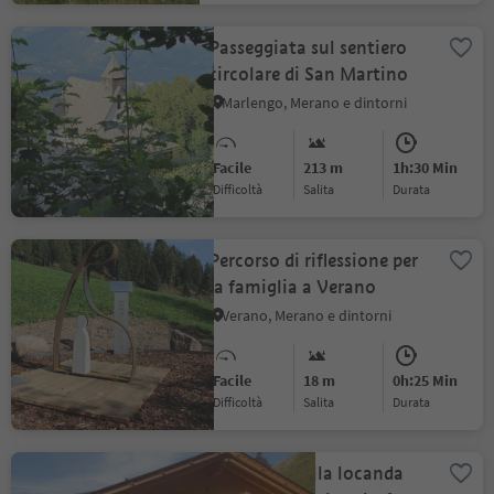
Passeggiata sul sentiero
circolare di San Martino
Marlengo, Merano e dintorni
Facile
213 m
1h:30 Min
Difficoltà
Salita
durata
Percorso di riflessione per
la famiglia a Verano
Verano, Merano e dintorni
Facile
18 m
0h:25 Min
Difficoltà
Salita
durata
Escursione alla locanda