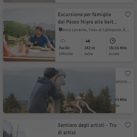
Escursione per famiglie
dal Passo Nigra alla baita
Messnerjoch
Nova Levante, Tires al Catinaccio, Regione dolomitica Alpe di Siusi
Facile
242 m
1h:16 Min
Difficoltà
Salita
durata
Parco del sole Gitschberg
Vallarga, Rio di Pusteria, Bressanone e dintorni
Facile
98 m
0h:19 Min
Difficoltà
Salita
durata
Sentiero degli artisti - Tru
di artisć