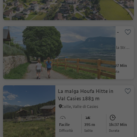
Facile
30 m
1h:00 Min
Difficoltà
Salita
durata
Murundum percorso nr. 4 -
Ronchi
Cortaccia s.S.d.V., Cortaccia sulla Strada del Vino, Strada del Vino
Facile
287 m
2h:27 Min
Difficoltà
Salita
durata
La malga Houfa Hitte in
Val Casies 1883 m
Colle, Valle di Casies
Facile
395 m
1h:37 Min
Difficoltà
Salita
durata