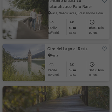
Sentiero didattico
naturalistico Palù Raier
Rasa, Naz-Sciaves, Bressanone e dintorni
Facile
40 m
0h:40 Min
Difficoltà
Salita
durata
Giro del Lago di Resia
Resia
Facile
55 m
3h:30 Min
Difficoltà
Salita
durata
Escursione circolare al
Lago di Caldaro
Caldaro Paese, Caldaro sulla Strada del Vino, Strada del Vino