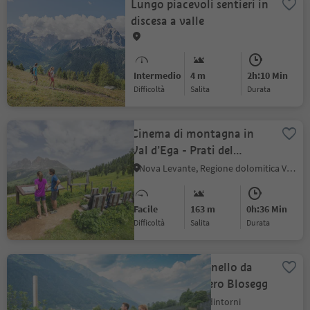
Lungo piacevoli sentieri in
discesa a valle
Intermedio
4 m
2h:10 Min
Difficoltà
Salita
durata
Cinema di montagna in
Val d’Ega - Prati del
Latemar
Nova Levante, Regione dolomitica Val d'Ega
Facile
163 m
0h:36 Min
Difficoltà
Salita
durata
Escursione ad anello da
Scena sul sentiero Blosegg
Scena, Merano e dintorni