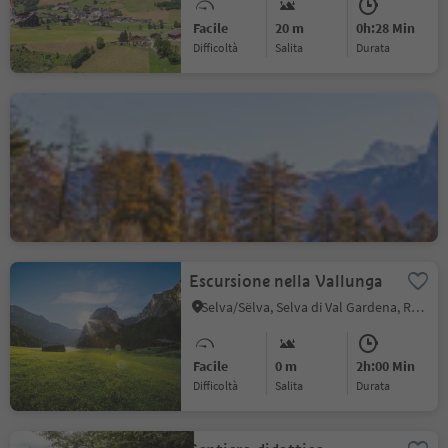
Facile
20 m
0h:28 Min
Difficoltà
Salita
durata
Freud Promenade
Soprabolzano, Renon, Bolzano e dintorni
Facile
123 m
1h:13 Min
Difficoltà
Salita
durata
Escursione nella Vallunga
Selva/Sëlva, Selva di Val Gardena, Regione dolomitica Val Gardena
Facile
0 m
2h:00 Min
Difficoltà
Salita
durata