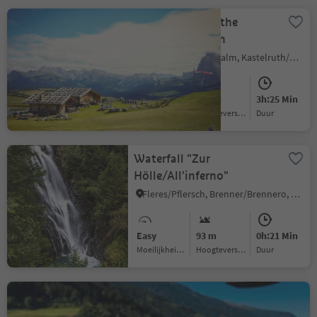
Compatsch - to the
Refuge Molignon
Alpe di Siusi/Seiseralm, Kastelruth/Castelrotto, Dolomites Region Seiser Alm
Medium
403 m
3h:25 Min
Moeilijkheidsgraad
Hoogteverschil
Duur
Waterfall "Zur
Hölle/All'inferno"
Fleres/Pflersch, Brenner/Brennero, Sterzing/Vipiteno and environs
Easy
93 m
0h:21 Min
Moeilijkheidsgraad
Hoogteverschil
Duur
Nörderberg High Forest
Walk