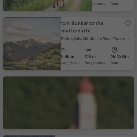
Moeilijkheidsgraad
Hoogteverschil
Duur
From Bunker to the
Anratterhütte
Valles/Vals, Mühlbach/Rio di Pusteria, Brixen/Bressanone and environs
Medium
519 m
2h:30 Min
Moeilijkheidsgraad
Hoogteverschil
Duur
Circular walk through the
apple orchards
Montesole/Sonnenberg - Parcines/Partschins, Partschins/Parcines, Meran/Merano and environs
Easy
133 m
1h:10 Min
Moeilijkheidsgraad
Hoogteverschil
Duur