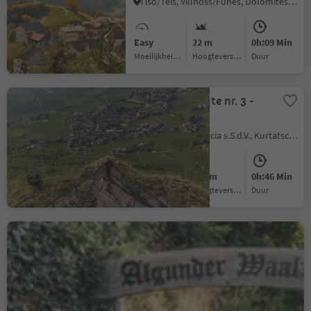
Tiso/Teis, Villnöss/Funes, Dolomites Region Lüsen Villnöss
Easy
22 m
0h:09 Min
Moeilijkheidsgraad
Hoogteverschil
Duur
Murundum route nr. 3 -
"Sitzkofel"
Kurtatsch/Cortaccia s.S.d.V., Kurtatsch an der Weinstraße/Cortaccia sulla Strada del Vino, Alto Adige Wine Road
Easy
100 m
0h:46 Min
Moeilijkheidsgraad
Hoogteverschil
Duur
Algund Waalweg canal
trail
Lagundo/Algund, Algund/Lagundo, Meran/Merano and environs
Easy
29 m
1h:08 Min