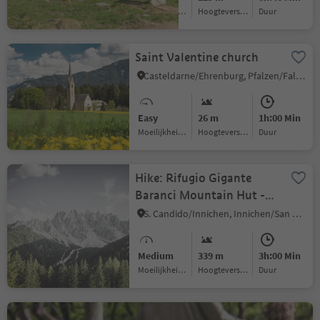
Moeilijkheidsgraad
Hoogteverschil
Duur
Saint Valentine church
Casteldarne/Ehrenburg, Pfalzen/Falzes, Dolomites Region Kronplatz/Plan de Corones
Easy
26 m
1h:00 Min
Moeilijkheidsgraad
Hoogteverschil
Duur
Hike: Rifugio Gigante
Baranci Mountain Hut -
Bagni di San Candido
S. Candido/Innichen, Innichen/San Candido, Dolomites Region 3 Zinnen
Springs - Schmiedelwiese -
Wildbad
Medium
339 m
3h:00 Min
Moeilijkheidsgraad
Hoogteverschil
Duur
Lake Kaltern hiking tour