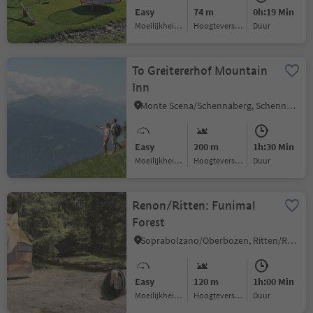
Easy
74 m
0h:19 Min
Moeilijkheidsgraad
Hoogteverschil
Duur
To Greitererhof Mountain
Inn
Monte Scena/Schennaberg, Schenna/Scena, Meran/Merano and environs
Easy
200 m
1h:30 Min
Moeilijkheidsgraad
Hoogteverschil
Duur
Renon/Ritten: Funimal
Forest
Soprabolzano/Oberbozen, Ritten/Renon, Bolzano/Bozen and environs
Easy
120 m
1h:00 Min
Moeilijkheidsgraad
Hoogteverschil
Duur