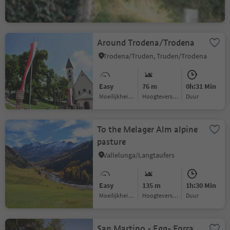
Moeilijkheidsgraad
Hoogteverschil
Duur
Around Trodena/Trodena
Trodena/Truden, Truden/Trodena
Easy
76 m
0h:31 Min
Moeilijkheidsgraad
Hoogteverschil
Duur
To the Melager Alm alpine
pasture
Vallelunga/Langtaufers
Easy
135 m
1h:30 Min
Moeilijkheidsgraad
Hoogteverschil
Duur
San Martino - Egg- Forra