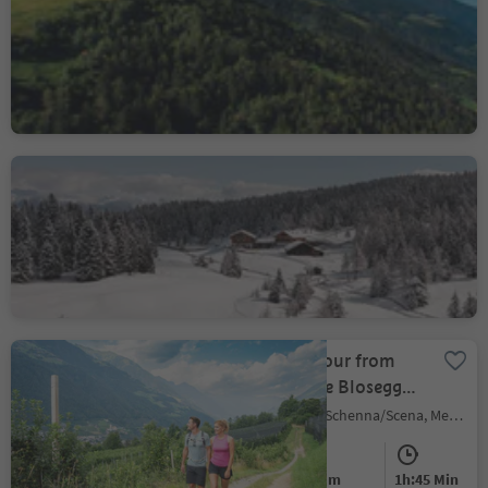
Plaus/Plaus, Algund/Lagundo, Meran/Merano and environs
Easy
84 m
1h:19 Min
Moeilijkheidsgraad
Hoogteverschil
Duur
Rodenecker-Lüsner Alm
Alpe di Rodengo/Rodenecker Alm, Rodeneck/Rodengo, Brixen/Bressanone and environs
Easy
260 m
3h:34 Min
Moeilijkheidsgraad
Hoogteverschil
Duur
Circular hike tour from
Schenna on the Blosegg
hiking path
Scena/Schenna, Schenna/Scena, Meran/Merano and environs
Easy
200 m
1h:45 Min