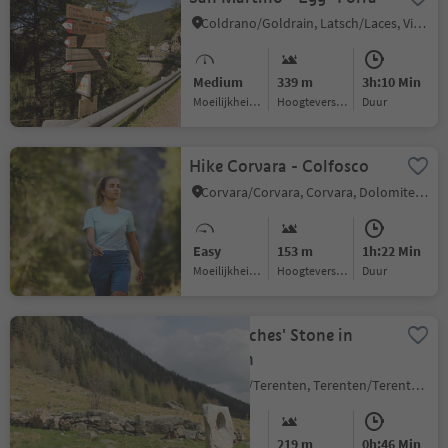
Coldrano/Goldrain, Latsch/Laces, Vinschgau/Val Venosta
Medium
339 m
3h:10 Min
Moeilijkheidsgraad
Hoogteverschil
Duur
Hike Corvara - Colfosco
Corvara/Corvara, Corvara, Dolomites Region Alta Badia
Easy
153 m
1h:22 Min
Moeilijkheidsgraad
Hoogteverschil
Duur
The Witches' Stone in
Terenten
Terento/Terenten, Terenten/Terento, Brixen/Bressanone and environs
Easy
219 m
0h:46 Min