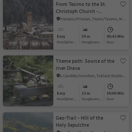
From Tesimo to the St.
Christoph Church -
Circular Hike at winter
Prissiano/Prissian, Tisens/Tesimo, Meran/Merano and environs
Easy
59 m
0h:43 Min
Moeilijkheidsgraad
Hoogteverschil
Duur
Theme path: Source of the
river Drava
S. Candido/Innichen, Toblach/Dobbiaco, Dolomites Region 3 Zinnen
Easy
13 m
1h:00 Min
Moeilijkheidsgraad
Hoogteverschil
Duur
Geo-Trail - Hill of the
Holy Sepulchre