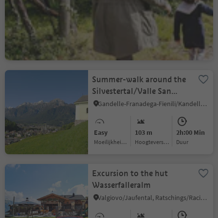
Caldaro Campi al lago/Kalterer Klughammer, Kaltern an der Weinstraße/Caldaro sulla Strada del Vino, Alto Adige Wine Road
Medium
32 m
1h:55 Min
Moeilijkheidsgraad
Hoogteverschil
Duur
Summer-walk around the
Silvestertal/Valle San
Silvestro valley
Gandelle-Franadega-Fienili/Kandellen-Frondeigen-Stadlern, Toblach/Dobbiaco, Dolomites Region 3 Zinnen
Easy
103 m
2h:00 Min
Moeilijkheidsgraad
Hoogteverschil
Duur
Excursion to the hut
Wasserfalleralm
Valgiovo/Jaufental, Ratschings/Racines, Sterzing/Vipiteno and environs