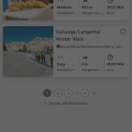
Medium
442 m
3h:15 Min
Moeilijkheidsgraad
Hoogteverschil
Duur
Vallunga/Langental
Winter Walk
Selva/Sëlva/Wolkenstein/Sëlva, Sëlva/Selva di Val Gardena, Dolomites Region Val Gardena
Easy
0 m
2h:00 Min
Moeilijkheidsgraad
Hoogteverschil
Duur
1
2
...
1
2
3
9
3
4
1 - 30 van 266 Resultaten
5
6
7
8
9