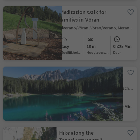
Meditation walk for
families in Vöran
Verano/Vöran, Vöran/Verano, Meran/Merano and environs
Easy
18 m
0h:25 Min
Moeilijkheidsgraad
Hoogteverschil
Duur
Short round at Lake
Carezza
Nova Levante/Welschnofen, Welschnofen/Nova Levante, Dolomites Region Eggental
Easy
21 m
0h:19 Min
Moeilijkheidsgraad
Hoogteverschil
Duur
Hike along the