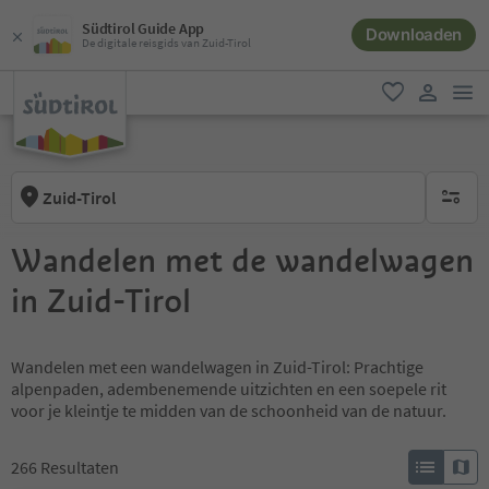
Südtirol Guide App
Downloaden
De digitale reisgids van Zuid-Tirol
men
favoriet
gebruike
Zuid-Tirol
geen act
Wandelen met de wandelwagen
in Zuid-Tirol
Wandelen met een wandelwagen in Zuid-Tirol: Prachtige
alpenpaden, adembenemende uitzichten en een soepele rit
voor je kleintje te midden van de schoonheid van de natuur.
266
Resultaten