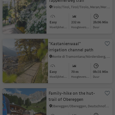
Tappeinerweg trail
Tirolo/Tirol, Tirol/Tirolo, Meran/Merano and environs
Easy
232 m
2h:06 Min
Moeilijkheidsgraad
Hoogteverschil
Duur
"Kastanienwaal"
irrigation channel path
Monte di Tramontana/Nördersberg, Schlanders/Silandro, Vinschgau/Val Venosta
Easy
70 m
0h:31 Min
Moeilijkheidsgraad
Hoogteverschil
Duur
Family-hike on the hut-
trail of Obereggen
Obereggen/Obereggen, Deutschnofen/Nova Ponente, Dolomites Region Eggental