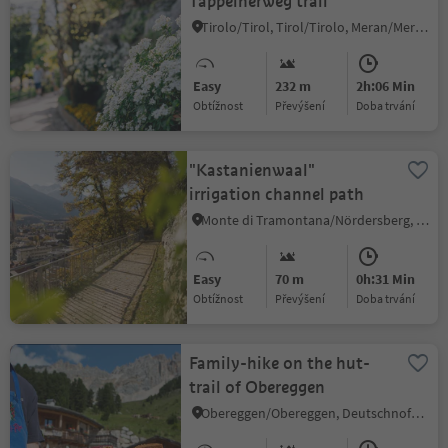
Tappeinerweg trail
Tirolo/Tirol, Tirol/Tirolo, Meran/Merano and environs
Easy
232 m
2h:06 Min
Obtížnost
Převýšení
doba trvání
"Kastanienwaal"
irrigation channel path
Monte di Tramontana/Nördersberg, Schlanders/Silandro, Vinschgau/Val Venosta
Easy
70 m
0h:31 Min
Obtížnost
Převýšení
doba trvání
Family-hike on the hut-
trail of Obereggen
Obereggen/Obereggen, Deutschnofen/Nova Ponente, Dolomites Region Eggental