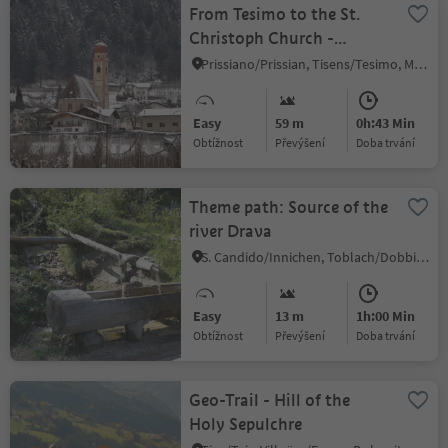
From Tesimo to the St.
Christoph Church -
Circular Hike at winter
Prissiano/Prissian, Tisens/Tesimo, Meran/Merano and environs
Easy
59 m
0h:43 Min
Obtížnost
Převýšení
doba trvání
Theme path: Source of the
river Drava
S. Candido/Innichen, Toblach/Dobbiaco, Dolomites Region 3 Zinnen
Easy
13 m
1h:00 Min
Obtížnost
Převýšení
doba trvání
Geo-Trail - Hill of the
Holy Sepulchre