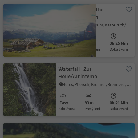
Compatsch - to the
Refuge Molignon
Alpe di Siusi/Seiseralm, Kastelruth/Castelrotto, Dolomites Region Seiser Alm
Medium
403 m
3h:25 Min
Obtížnost
Převýšení
doba trvání
Waterfall "Zur
Hölle/All'inferno"
Fleres/Pflersch, Brenner/Brennero, Sterzing/Vipiteno and environs
Easy
93 m
0h:21 Min
Obtížnost
Převýšení
doba trvání
Nörderberg High Forest
Walk