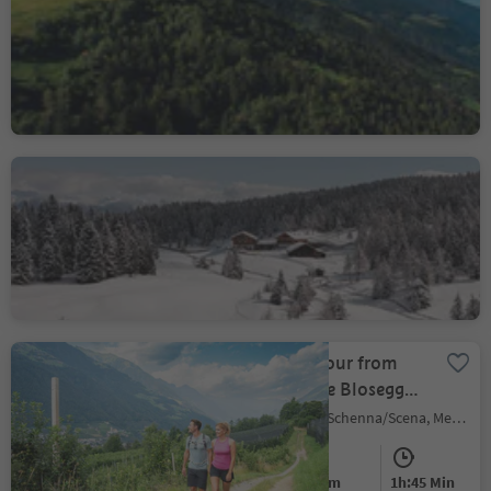
Plaus/Plaus, Algund/Lagundo, Meran/Merano and environs
Easy
84 m
1h:19 Min
Obtížnost
Převýšení
doba trvání
Rodenecker-Lüsner Alm
Alpe di Rodengo/Rodenecker Alm, Rodeneck/Rodengo, Brixen/Bressanone and environs
Easy
260 m
3h:34 Min
Obtížnost
Převýšení
doba trvání
Circular hike tour from
Schenna on the Blosegg
hiking path
Scena/Schenna, Schenna/Scena, Meran/Merano and environs
Easy
200 m
1h:45 Min