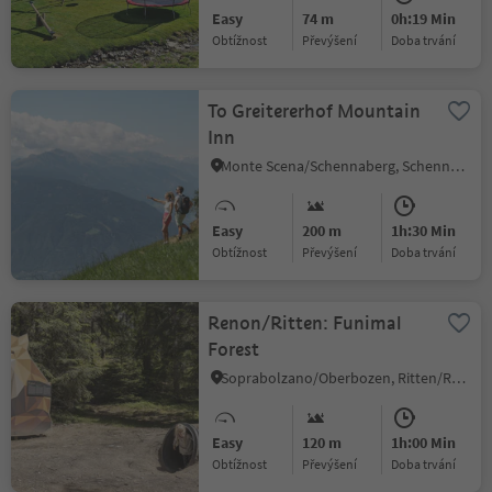
Easy
74 m
0h:19 Min
Obtížnost
Převýšení
doba trvání
To Greitererhof Mountain
Inn
Monte Scena/Schennaberg, Schenna/Scena, Meran/Merano and environs
Easy
200 m
1h:30 Min
Obtížnost
Převýšení
doba trvání
Renon/Ritten: Funimal
Forest
Soprabolzano/Oberbozen, Ritten/Renon, Bolzano/Bozen and environs
Easy
120 m
1h:00 Min
Obtížnost
Převýšení
doba trvání