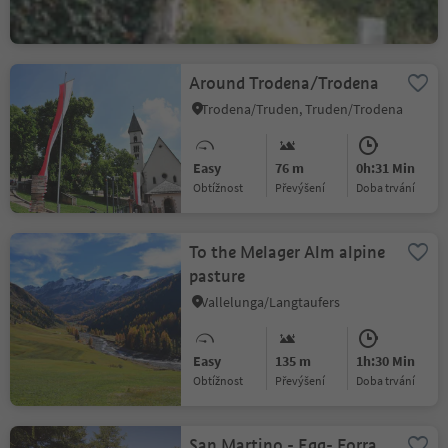
Obtížnost
Převýšení
doba trvání
Around Trodena/Trodena
Trodena/Truden, Truden/Trodena
Easy
76 m
0h:31 Min
Obtížnost
Převýšení
doba trvání
To the Melager Alm alpine
pasture
Vallelunga/Langtaufers
Easy
135 m
1h:30 Min
Obtížnost
Převýšení
doba trvání
San Martino - Egg- Forra