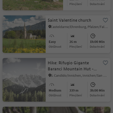
Obtížnost
Převýšení
doba trvání
Saint Valentine church
Casteldarne/Ehrenburg, Pfalzen/Falzes, Dolomites Region Kronplatz/Plan de Corones
Easy
26 m
1h:00 Min
Obtížnost
Převýšení
doba trvání
Hike: Rifugio Gigante
Baranci Mountain Hut -
Bagni di San Candido
S. Candido/Innichen, Innichen/San Candido, Dolomites Region 3 Zinnen
Springs - Schmiedelwiese -
Wildbad
Medium
339 m
3h:00 Min
Obtížnost
Převýšení
doba trvání
Lake Kaltern hiking tour