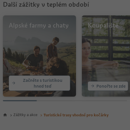
Další zážitky v teplém období
Alpské farmy a chaty
Koupaliště
Začněte s turistikou
hned teď
Ponořte se zde
Zážitky a akce
Turistické trasy vhodné pro kočárky