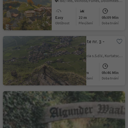
Tiso/Teis, Villnöss/Funes, Dolomites Region Lüsen Villnöss
Easy
22 m
0h:09 Min
Obtížnost
Převýšení
doba trvání
Murundum route nr. 3 -
"Sitzkofel"
Kurtatsch/Cortaccia s.S.d.V., Kurtatsch an der Weinstraße/Cortaccia sulla Strada del Vino, Alto Adige Wine Road
Easy
100 m
0h:46 Min
Obtížnost
Převýšení
doba trvání
Algund Waalweg canal
trail
Lagundo/Algund, Algund/Lagundo, Meran/Merano and environs
Easy
29 m
1h:08 Min