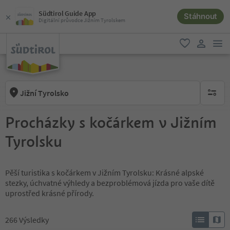
Südtirol Guide App
Stáhnout
Digitální průvodce Jižním Tyrolskem
odk
oblíbené
uživatel
Jižní Tyrolsko
brak ak
Procházky s kočárkem v Jižním
Tyrolsku
Pěší turistika s kočárkem v Jižním Tyrolsku: Krásné alpské
stezky, úchvatné výhledy a bezproblémová jízda pro vaše dítě
uprostřed krásné přírody.
266
Výsledky