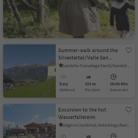
Caldaro Campi al lago/Kalterer Klughammer, Kaltern an der Weinstraße/Caldaro sulla Strada del Vino, Alto Adige Wine Road
Medium
32 m
1h:55 Min
Obtížnost
Převýšení
doba trvání
Summer-walk around the
Silvestertal/Valle San
Silvestro valley
Gandelle-Franadega-Fienili/Kandellen-Frondeigen-Stadlern, Toblach/Dobbiaco, Dolomites Region 3 Zinnen
Easy
103 m
2h:00 Min
Obtížnost
Převýšení
doba trvání
Excursion to the hut
Wasserfalleralm
Valgiovo/Jaufental, Ratschings/Racines, Sterzing/Vipiteno and environs