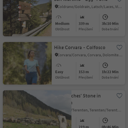
Coldrano/Goldrain, Latsch/Laces, Vinschgau/Val Venosta
Medium
339 m
3h:10 Min
Obtížnost
Převýšení
doba trvání
Hike Corvara - Colfosco
Corvara/Corvara, Corvara, Dolomites Region Alta Badia
Easy
153 m
1h:22 Min
Obtížnost
Převýšení
doba trvání
The Witches' Stone in
Terenten
Terento/Terenten, Terenten/Terento, Brixen/Bressanone and environs
Easy
219 m
0h:46 Min