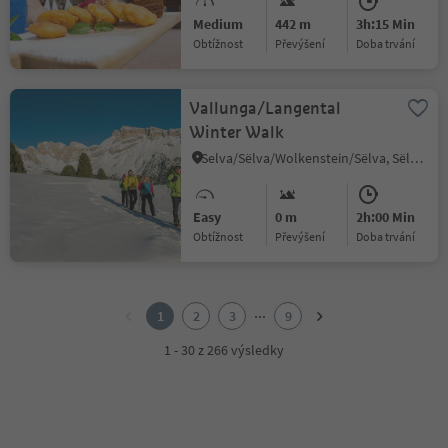
Medium
442 m
3h:15 Min
Obtížnost
Převýšení
doba trvání
Vallunga/Langental
Winter Walk
Selva/Sëlva/Wolkenstein/Sëlva, Sëlva/Selva di Val Gardena, Dolomites Region Val Gardena
Easy
0 m
2h:00 Min
Obtížnost
Převýšení
doba trvání
1
2
...
1
2
3
9
3
4
1 - 30 z 266 výsledky
5
6
7
8
9