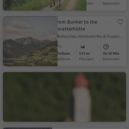
Obtížnost
Převýšení
doba trvání
From Bunker to the
Anratterhütte
Valles/Vals, Mühlbach/Rio di Pusteria, Brixen/Bressanone and environs
Medium
519 m
2h:30 Min
Obtížnost
Převýšení
doba trvání
Circular walk through the
apple orchards
Montesole/Sonnenberg - Parcines/Partschins, Partschins/Parcines, Meran/Merano and environs
Easy
133 m
1h:10 Min
Obtížnost
Převýšení
doba trvání