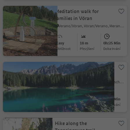
Meditation walk for
families in Vöran
Verano/Vöran, Vöran/Verano, Meran/Merano and environs
Easy
18 m
0h:25 Min
Obtížnost
Převýšení
doba trvání
Short round at Lake
Carezza
Nova Levante/Welschnofen, Welschnofen/Nova Levante, Dolomites Region Eggental
Easy
21 m
0h:19 Min
Obtížnost
Převýšení
doba trvání
Hike along the