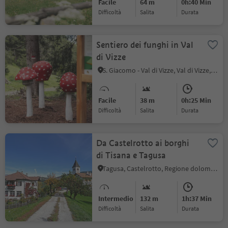
Facile
64 m
0h:40 Min
Difficoltà
Salita
durata
Sentiero dei funghi in Val
di Vizze
S. Giacomo - Val di Vizze, Val di Vizze, Vipiteno e dintorni
Facile
38 m
0h:25 Min
Difficoltà
Salita
durata
Da Castelrotto ai borghi
di Tisana e Tagusa
Tagusa, Castelrotto, Regione dolomitica Alpe di Siusi
Intermedio
132 m
1h:37 Min
Difficoltà
Salita
durata