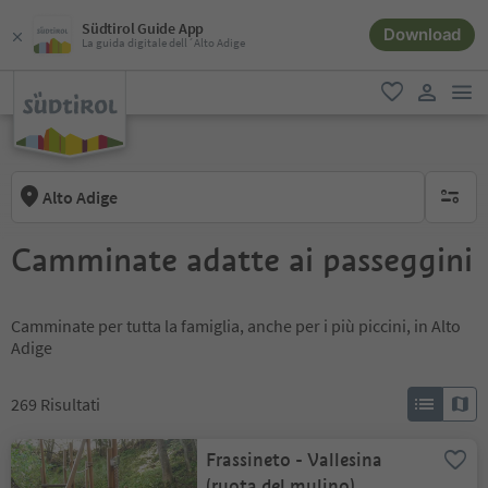
Südtirol Guide App
Download
La guida digitale dell´Alto Adige
men
favoriti
user lin
Alto Adige
nessun f
Camminate adatte ai passeggini
Camminate per tutta la famiglia, anche per i più piccini, in Alto
Adige
269
Risultati
Frassineto - Vallesina
(ruota del mulino)