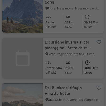
Eores
Plose, Bressanone, Bressanone e dintorni
Facile
264 m
2h:16 Min
Difficoltà
Salita
durata
Escursione invernale (col
passeggino): Sesto chiesa
– Gasthof Panorama
Sesto, Regione dolomitica 3 Cime
Intermedio
250 m
1h:03 Min
Difficoltà
Salita
durata
Dal Bunker al rifugio
Anratterhütte
Valles, Rio di Pusteria, Bressanone e dintorni