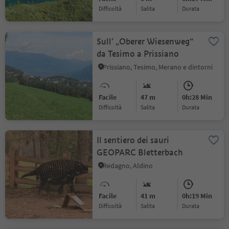
Difficoltà
Salita
durata
Sull’ „Oberer Wiesenweg“
da Tesimo a Prissiano
Prissiano, Tesimo, Merano e dintorni
Facile
47 m
0h:28 Min
Difficoltà
Salita
durata
Il sentiero dei sauri
GEOPARC Bletterbach
Redagno, Aldino
Facile
41 m
0h:19 Min
Difficoltà
Salita
durata