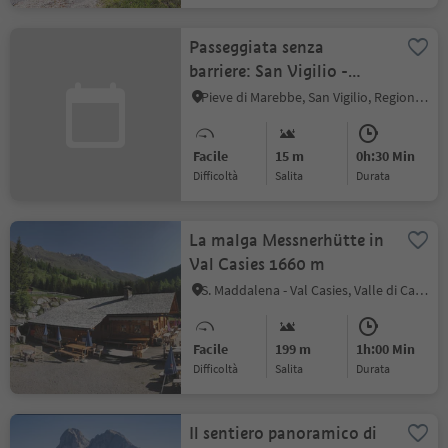
Passeggiata senza
barriere: San Vigilio -
Spiaggetta Ciamaor
Pieve di Marebbe, San Vigilio, Regione dolomitica Plan de Corones
Facile
15 m
0h:30 Min
Difficoltà
Salita
durata
La malga Messnerhütte in
Val Casies 1660 m
S. Maddalena - Val Casies, Valle di Casies
Facile
199 m
1h:00 Min
Difficoltà
Salita
durata
Il sentiero panoramico di