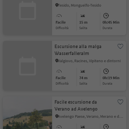
Tesido, Monguelfo-Tesido
Facile
15 m
0h:45 Min
Difficoltà
Salita
durata
Escursione alla malga
Wasserfalleralm
Valgiovo, Racines, Vipiteno e dintorni
Facile
74 m
0h:19 Min
Difficoltà
Salita
durata
Facile escursione da
Verano ad Avelengo
Avelengo Paese, Verano, Merano e dintorni