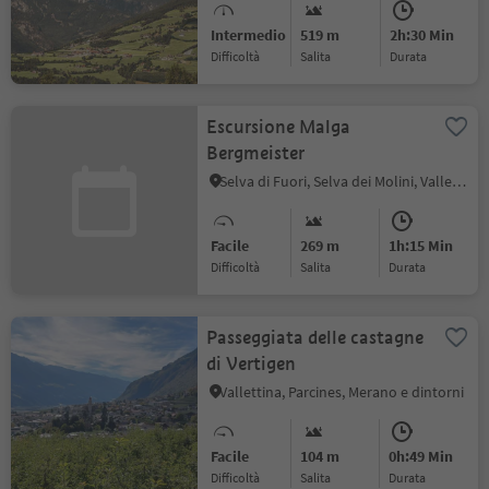
Intermedio
519 m
2h:30 Min
Difficoltà
Salita
durata
Escursione Malga
Bergmeister
Selva di Fuori, Selva dei Molini, Valle Aurina
Facile
269 m
1h:15 Min
Difficoltà
Salita
durata
Passeggiata delle castagne
di Vertigen
Vallettina, Parcines, Merano e dintorni
Facile
104 m
0h:49 Min
Difficoltà
Salita
durata