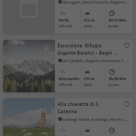
Animali da osservare e
Obereggen, Nova Ponente, Regione dolomitica Val d'Ega
divertimento nella natura
Facile
152 m
1h:15 Min
Difficoltà
Salita
durata
Escursione: Rifugio
Gigante Baranci - Bagni di
San Candido
San Candido, Regione dolomitica 3 Cime
Intermedio
339 m
3h:00 Min
Difficoltà
Salita
durata
Alla chiesetta di S.
Caterina
Avelengo Paese, Avelengo, Merano e dintorni