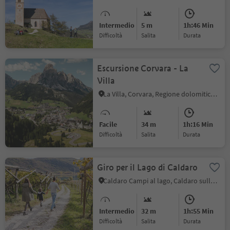
Intermedio
5 m
1h:46 Min
Difficoltà
Salita
durata
Escursione Corvara - La
Villa
La Villa, Corvara, Regione dolomitica Alta Badia
Facile
34 m
1h:16 Min
Difficoltà
Salita
durata
Giro per il Lago di Caldaro
Caldaro Campi al lago, Caldaro sulla Strada del Vino, Strada del Vino
Intermedio
32 m
1h:55 Min
Difficoltà
Salita
durata