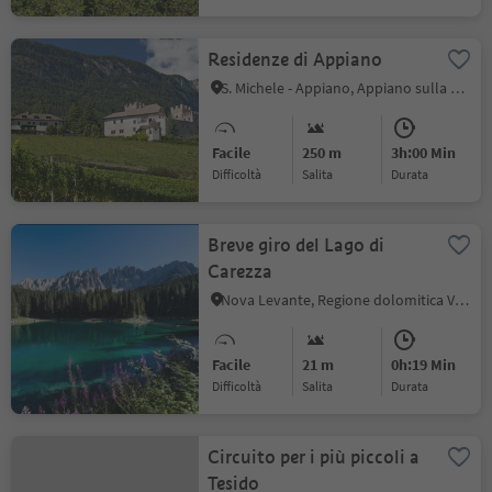
Residenze di Appiano
S. Michele - Appiano, Appiano sulla Strada del Vino, Strada del Vino
Facile
250 m
3h:00 Min
Difficoltà
Salita
durata
Breve giro del Lago di
Carezza
Nova Levante, Regione dolomitica Val d'Ega
Facile
21 m
0h:19 Min
Difficoltà
Salita
durata
Circuito per i più piccoli a
Tesido