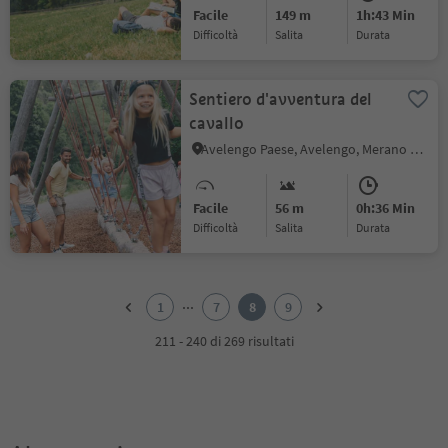
Facile
149 m
1h:43 Min
Difficoltà
Salita
durata
Sentiero d'avventura del
cavallo
Avelengo Paese, Avelengo, Merano e dintorni
Facile
56 m
0h:36 Min
Difficoltà
Salita
durata
1
2
...
1
7
8
9
3
4
211 - 240 di 269 risultati
5
6
7
8
9