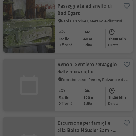
Passeggiata ad anello di
Bad Egart
Rablà, Parcines, Merano e dintorni
Facile
40 m
1h:00 Min
Difficoltà
Salita
durata
Renon: Sentiero selvaggio
delle meraviglie
Soprabolzano, Renon, Bolzano e dintorni
Facile
120 m
1h:00 Min
Difficoltà
Salita
durata
Escursione per famiglie
alla Baita Häusler Sam -