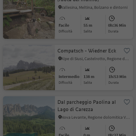
Vallesina, Meltina, Bolzano e dintorni
Facile
55 m
0h:36 Min
Difficoltà
Salita
durata
Compatsch - Wiedner Eck
Alpe di Siusi, Castelrotto, Regione dolomitica Alpe di Siusi
Intermedio
138 m
1h:53 Min
Difficoltà
Salita
durata
Dal parcheggio Paolina al
Lago di Carezza
Nova Levante, Regione dolomitica Val d'Ega
Facile
0 m
0h:27 Min