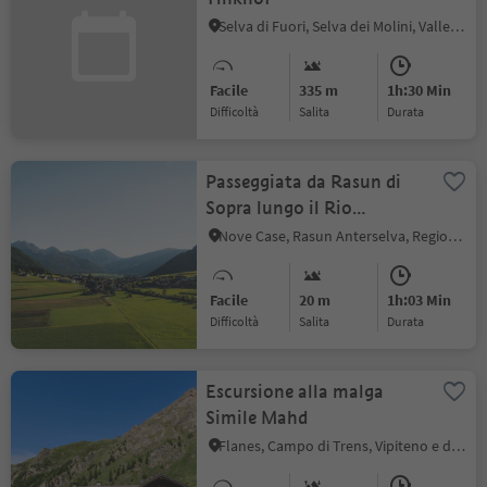
Selva di Fuori, Selva dei Molini, Valle Aurina
Facile
335 m
1h:30 Min
Difficoltà
Salita
durata
Passeggiata da Rasun di
Sopra lungo il Rio
Anterselva fino a Bagni di
Nove Case, Rasun Anterselva, Regione dolomitica Plan de Corones
Salomone
Facile
20 m
1h:03 Min
Difficoltà
Salita
durata
Escursione alla malga
Simile Mahd
Flanes, Campo di Trens, Vipiteno e dintorni