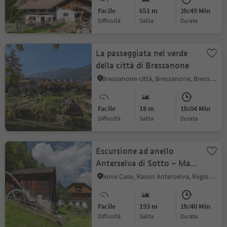
Facile
651 m
2h:49 Min
Difficoltà
Salita
durata
La passeggiata nel verde
della città di Bressanone
Bressanone città, Bressanone, Bressanone e dintorni
Facile
18 m
1h:04 Min
Difficoltà
Salita
durata
Escursione ad anello
Anterselva di Sotto – Masi
Maierhöfe – Anterselva di
Nove Case, Rasun Anterselva, Regione dolomitica Plan de Corones
Mezzo
Facile
193 m
1h:40 Min
Difficoltà
Salita
durata