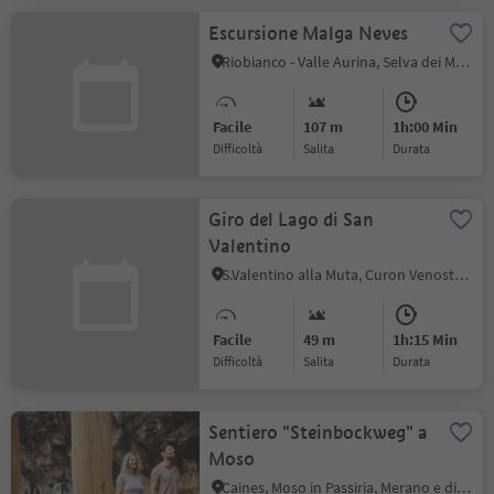
Escursione Malga Neves
Riobianco - Valle Aurina, Selva dei Molini, Valle Aurina
Facile
107 m
1h:00 Min
Difficoltà
Salita
durata
Giro del Lago di San
Valentino
S.Valentino alla Muta, Curon Venosta, Val Venosta
Facile
49 m
1h:15 Min
Difficoltà
Salita
durata
Sentiero "Steinbockweg" a
Moso
Caines, Moso in Passiria, Merano e dintorni