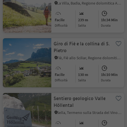
La Villa, Badia, Regione dolomitica Alta Badia
Facile
239 m
1h:34 Min
Difficoltà
Salita
durata
Giro di Fiè e la collina di S.
Pietro
Fiè, Fiè allo Sciliar, Regione dolomitica Alpe di Siusi
Facile
130 m
1h:10 Min
Difficoltà
Salita
durata
Sentiero geologico Valle
Höllental
Sella, Termeno sulla Strada del Vino, Strada del Vino