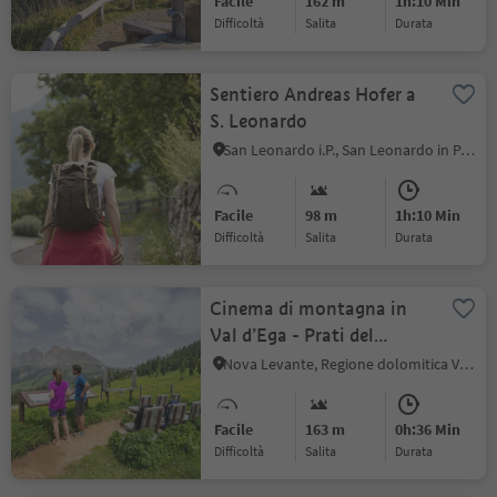
Facile
162 m
1h:10 Min
Difficoltà
Salita
durata
Sentiero Andreas Hofer a
S. Leonardo
San Leonardo i.P., San Leonardo in Passiria, Merano e dintorni
Facile
98 m
1h:10 Min
Difficoltà
Salita
durata
Cinema di montagna in
Val d’Ega - Prati del
Latemar
Nova Levante, Regione dolomitica Val d'Ega
Facile
163 m
0h:36 Min
Difficoltà
Salita
durata