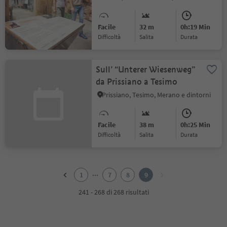
Facile
32 m
0h:19 Min
Difficoltà
Salita
durata
Sull’ “Unterer Wiesenweg”
da Prissiano a Tesimo
Prissiano, Tesimo, Merano e dintorni
Facile
38 m
0h:25 Min
Difficoltà
Salita
durata
1
2
...
1
7
8
9
3
4
241 - 268 di 268 risultati
5
6
7