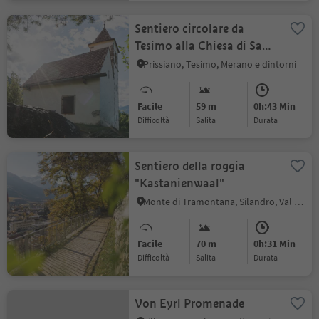
Sentiero circolare da
Tesimo alla Chiesa di San
Cristoforo
Prissiano, Tesimo, Merano e dintorni
Facile
59 m
0h:43 Min
Difficoltà
Salita
durata
Sentiero della roggia
"Kastanienwaal"
Monte di Tramontana, Silandro, Val Venosta
Facile
70 m
0h:31 Min
Difficoltà
Salita
durata
Von Eyrl Promenade