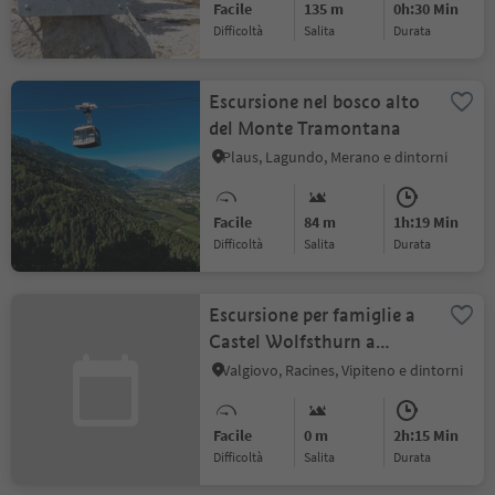
Facile
135 m
0h:30 Min
Difficoltà
Salita
durata
Escursione nel bosco alto
del Monte Tramontana
Plaus, Lagundo, Merano e dintorni
Facile
84 m
1h:19 Min
Difficoltà
Salita
durata
Escursione per famiglie a
Castel Wolfsthurn a
Mareta
Valgiovo, Racines, Vipiteno e dintorni
Facile
0 m
2h:15 Min
Difficoltà
Salita
durata