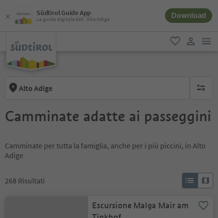
Südtirol Guide App
Download
La guida digitale dell´Alto Adige
men
favoriti
user lin
Alto Adige
nessun f
Camminate adatte ai passeggini
Camminate per tutta la famiglia, anche per i più piccini, in Alto
Adige
268
Risultati
Escursione Malga Mair am
Tinkhof