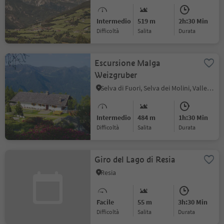
Intermedio
519 m
2h:30 Min
Difficoltà
Salita
durata
Escursione Malga
Weizgruber
Selva di Fuori, Selva dei Molini, Valle Aurina
Intermedio
484 m
1h:30 Min
Difficoltà
Salita
durata
Giro del Lago di Resia
Resia
Facile
55 m
3h:30 Min
Difficoltà
Salita
durata