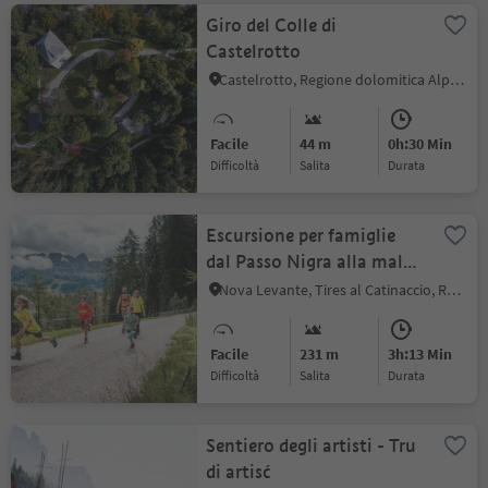
Giro del Colle di
Castelrotto
Castelrotto, Regione dolomitica Alpe di Siusi
Facile
44 m
0h:30 Min
Difficoltà
Salita
durata
Escursione per famiglie
dal Passo Nigra alla malga
Hagner Alm
Nova Levante, Tires al Catinaccio, Regione dolomitica Alpe di Siusi
Facile
231 m
3h:13 Min
Difficoltà
Salita
durata
Sentiero degli artisti - Tru
di artisć