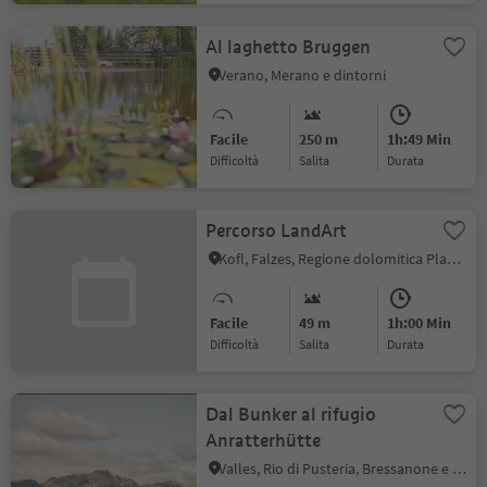
Al laghetto Bruggen
Verano, Merano e dintorni
Facile
250 m
1h:49 Min
Difficoltà
Salita
durata
Percorso LandArt
Kofl, Falzes, Regione dolomitica Plan de Corones
Facile
49 m
1h:00 Min
Difficoltà
Salita
durata
Dal Bunker al rifugio
Anratterhütte
Valles, Rio di Pusteria, Bressanone e dintorni