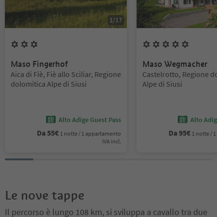
1
/
17
3
Fiori
5
Fiori
Maso Fingerhof
Maso Wegmacher
Posizione:
Posizione:
Aica di Fiè, Fiè allo Sciliar, Regione
Castelrotto, Regione d
dolomitica Alpe di Siusi
Alpe di Siusi
Alto Adige Guest Pass
Alto Adi
Da
55
€
Da
95
€
1 notte / 1 appartamento
1 notte /
IVA incl.
Le nove tappe
Il percorso è lungo 108 km, si sviluppa a cavallo tra due