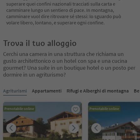
superare quei confini nazionali tracciati sulla carta e
camminare lungo un sentiero di pace. In montagna,
camminare vuol dire ritrovare sé stessi: lo sguardo può
volare libero, lontano, e superare ogni confine.
Trova il tuo alloggio
Cerchi una camera in una struttura che richiama un
gusto architettonico o un hotel con spa e una cucina
gourmet? Una suite in un boutique hotel o un posto per
dormire in un agriturismo?
Ti trovi su un cursore a schede. Seleziona una scheda per visualiz
Agriturismi
Appartamenti
Rifugi e Alberghi di montagna
Be
Prenotabile online
Prenotabile online