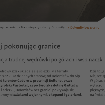
i wydarzenia
Na łonie przyrody
Dolomity
Dolomity bez granic
 pokonując granice
ja trudnej wędrówki po górach i wspinaczki
trowy szlak składają się ścieżki i via ferraty,
Dziś to „
rzez kilka dziennych etapów, od Dolomitów do Alp
Miejsce s
d terenów Cadore w prowincji Belluno, przez
W górach 
rolski Pustertal, aż po tyrolską dolinę Gailtal w
wytyczony
 i ścieżki „Dolomitów bez granic” pokrywają się
pięknych,
 dawnymi
szlakami wojennymi, okopami i galeriami
.
na świat 