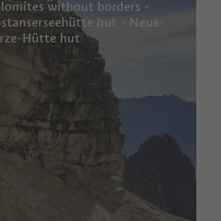
lomites without borders -
stanserseehütte hut - Neue-
rze-Hütte hut