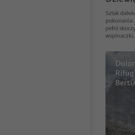
Szlak dalek
pokonania 1
pełni skorzy
wspinaczki.
Dolom
Rifug
Berti