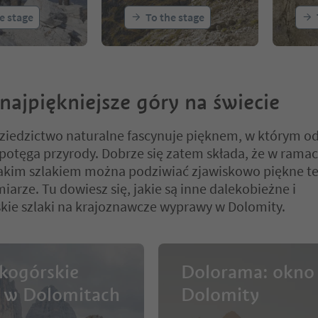
or-
n hut - Rif.
e stage
To the stage
schütze
Lunelli
najpiękniejsze góry na świecie
iedzictwo naturalne fascynuje pięknem, w którym odb
otęga przyrody. Dobrze się zatem składa, że w rama
akim szlakiem można podziwiać zjawiskowo piękne t
arze. Tu dowiesz się, jakie są inne dalekobieżne i
kie szlaki na krajoznawcze wyprawy w Dolomity.
kogórskie
Dolorama: okno
i w Dolomitach
Dolomity