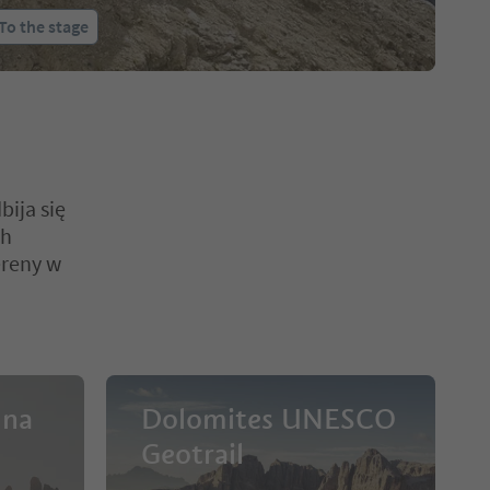
To the stage
ija się
ch
ereny w
 na
Dolomites UNESCO
Geotrail