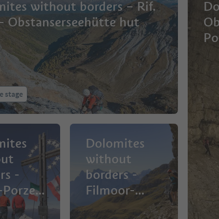
ites without borders – Rif.
Do
 - Obstanserseehütte hut
Ob
Po
e stage
mites
Dolomites
out
without
rs -
borders -
-Porze-
Filmoor-
 hut -
Standschütze