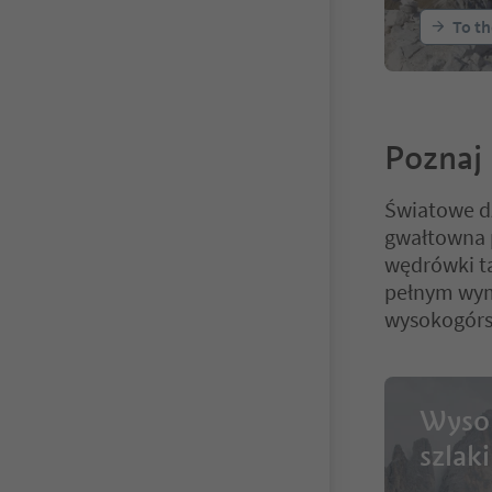
Filmo
To th
Stand
n hut
Poznaj 
Światowe dz
gwałtowna p
wędrówki t
pełnym wymi
wysokogórs
Wyso
szlak