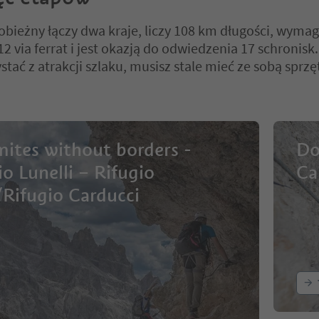
obieżny łączy dwa kraje, liczy 108 km długości, wyma
2 via ferrat i jest okazją do odwiedzenia 17 schronisk
stać z atrakcji szlaku, musisz stale mieć ze sobą sprzę
ites without borders -
Do
io Lunelli – Rifugio
Ca
/Rifugio Carducci