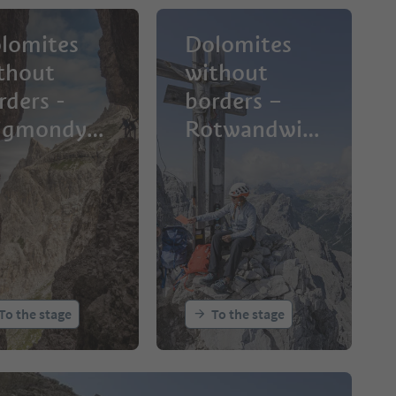
lomites
Dolomites
thout
without
rders -
borders –
igmondyh
Rotwandwies
te hut -
en meadows
twandwies
- Rif. Berti
 meadows
To the stage
To the stage