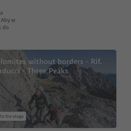
ga
. Aby w
t do
lomites without borders - Rif.
rducci - Three Peaks
To the stage