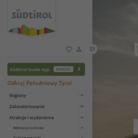
link menu
ulubione
link użytkownika
Südtirol Guide App
NOWOŚĆ
Odkryj Południowy Tyrol
Regiony
Zakwaterowanie
Atrakcje i wydarzenia
Rekreacja ruchowa
Na łonie przyrody