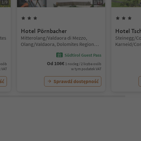
1
/
9
1
/
19
3
Gwiazdki
3
Gw
Hotel Pörnbacher
Hotel Tsc
Lokalizacja:
Lokalizacja:
tes
Mitterolang/Valdaora di Mezzo,
Steinegg/Co
Olang/Valdaora, Dolomites Region
Karneid/Cor
Kronplatz/Plan de Corones
Dolomites R
Südtirol Guest Pass
Od
106
€
 osób
1 nocleg / 2 liczba osób
 VAT
w tym podatek VAT
ść
Sprawdź dostępność