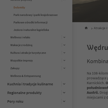
Dolomity
Park narodowy i parki krajobrazowe
Parkowe ośrodki informacji
Atrakcje 
Jeziora i naturalne kąpieliska
Wellness i relaks
Wędruj
Wakacje z rodziną
Kultura i atrakcje turystyczne
Kombinac
Wszystkie imprezy
Zakupy
Na 108-kilome
Wellness & Entspannung
prowadzące p
Karnickich.
O
Kuchnia i tradycje kulinarne
południowoty
Austrii.
Drogi
Regionalne produkty
miejscami z
Pory roku