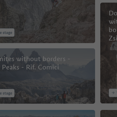
Do
wi
bo
e stage
Zs
üt
Ro
ites without borders -
en
 Peaks - Rif. Comici
e stage