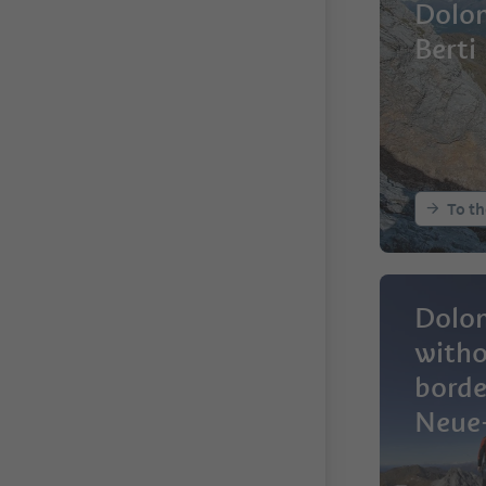
Dolom
Berti
To th
Dolo
with
borde
Neue
Hütte