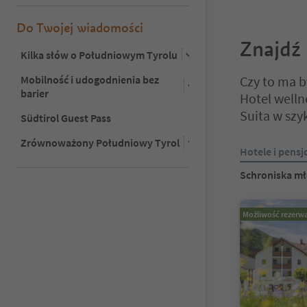
Do Twojej wiadomości
Znajdź 
Kilka słów o Południowym Tyrolu
Mobilność i udogodnienia bez
Czy to ma b
barier
Hotel well
Suita w sz
Südtirol Guest Pass
Zrównoważony Południowy Tyrol
Znajdujesz się
Hotele i pensj
Schroniska m
Możliwość rezerwa