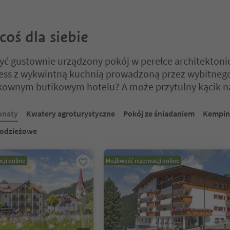
coś dla siebie
yć gustownie urządzony pokój w perełce architektoni
ness z wykwintną kuchnią prowadzoną przez wybitnego
ykownym butikowym hotelu? A może przytulny kącik n
 na suwaku z zakładkami. Wybierz zakładkę, aby zobaczyć jej zawartoś
onaty
Kwatery agroturystyczne
Pokój ze śniadaniem
Kempin
łodzieżowe
cji online
Możliwość rezerwacji online