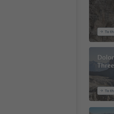
To th
Dolom
Three
To th