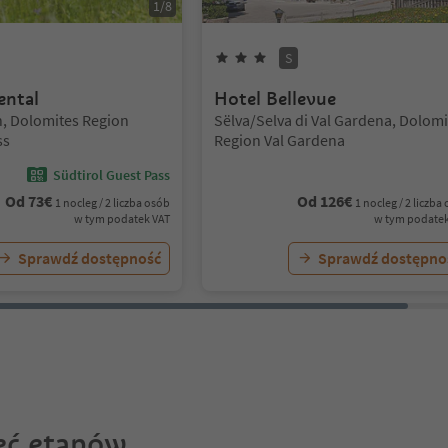
1
/
8
iazdki
3
Gwiazdki
Superior
S
ental
Hotel Bellevue
Lokalizacja:
, Dolomites Region
Sëlva/Selva di Val Gardena, Dolomi
ss
Region Val Gardena
Südtirol Guest Pass
Od
73
€
Od
126
€
1 nocleg / 2 liczba osób
1 nocleg / 2 liczba
w tym podatek VAT
w tym podatek
Sprawdź dostępność
Sprawdź dostępno
ęć etapów