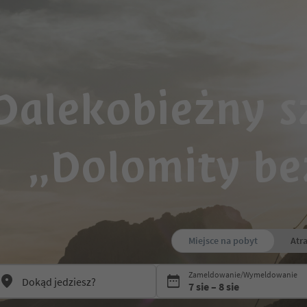
Dalekobieżny s
„Dolomity be
Miejsce na pobyt
Atr
Press Space or Enter to open the
Zameldowanie/Wymeldowanie
7 sie – 8 sie