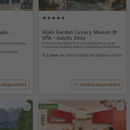
1/31
1/29
eja -
Alpin Garden Luxury Maison &
SPA - Adults Only
mitica Val Gardena
S.Cristina Gherdëina/S.Cristina Val Gardena, Santa
Cristina Val Gardena, Regione dolomitica Val Gardena
ena centro
2.5 km
da Santa Cristina Val Gardena centro
a disponibilità
Verifica disponibilità
Su richiesta