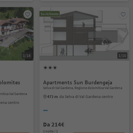
Su richiesta
1/18
1/10
olomites
Apartments Sun Burdengeja
Selva di Val Gardena, Regione dolomitica Val Gardena
mitica Val Gardena
472 m
da Selva di Val Gardena centro
dena centro
Da 214€
1 notte / 1