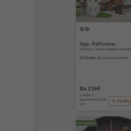
App. Paltinares
Colfosco, Corvara, Regione dolomit
1.6 km
da Corvara centro
Da 116€
1 notte / 1
appartamento IVA
Verific
incl.
Su richiesta