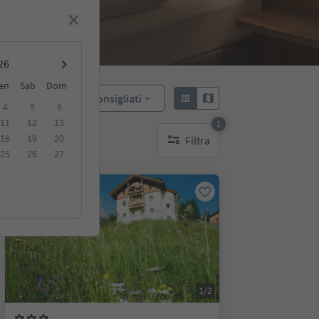
en
Sab
Dom
Consigliati
Ordina:
4
5
6
11
12
13
1
18
19
20
Filtra
1 filtro attivo
25
26
27
Su richiesta
1/2