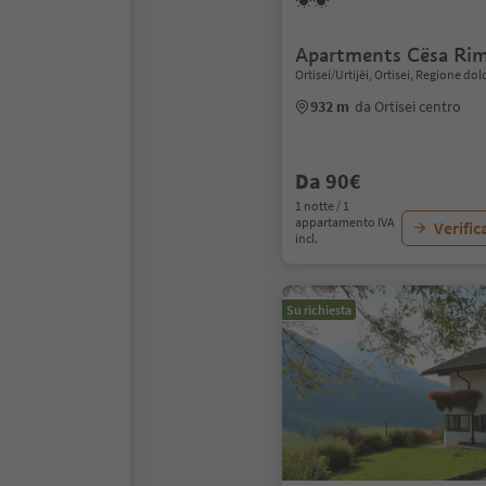
Apartments Cësa Ri
Ortisei/Urtijëi, Ortisei, Regione do
932 m
da Ortisei centro
Da 90€
1 notte / 1
appartamento IVA
Verific
incl.
Su richiesta