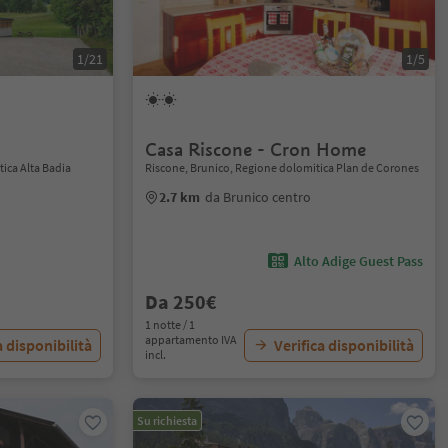
1/21
1/5
Casa Riscone - Cron Home
ica Alta Badia
Riscone, Brunico, Regione dolomitica Plan de Corones
2.7 km
da Brunico centro
Alto Adige Guest Pass
Da 250€
1 notte / 1
appartamento IVA
a disponibilità
Verifica disponibilità
incl.
Su richiesta