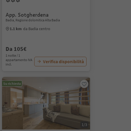
App. Sotgherdena
Badia, Regione dolomitica Alta Badia
1.1 km
da Badia centro
Da 105€
1 notte / 1
appartamento IVA
Verifica disponibilità
incl.
Su richiesta
1/3