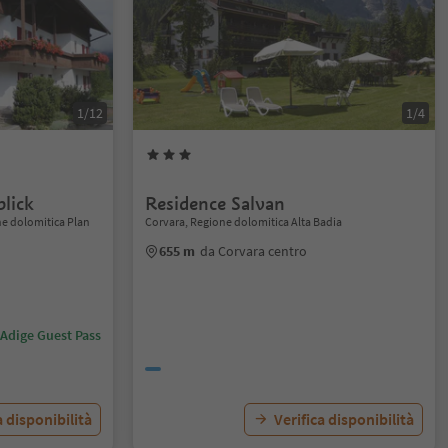
1/12
1/4
lick
Residence Salvan
ne dolomitica Plan
Corvara, Regione dolomitica Alta Badia
655 m
da Corvara centro
 Adige Guest Pass
a disponibilità
Verifica disponibilità