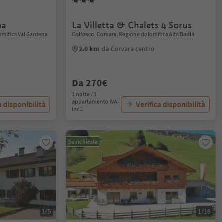
ma
La Villetta & Chalets 4 Sorus
lomitica Val Gardena
Colfosco, Corvara, Regione dolomitica Alta Badia
2.0 km
da Corvara centro
Da 270€
1 notte / 1
appartamento IVA
a disponibilità
Verifica disponibilità
incl.
Su richiesta
1/5
1/18