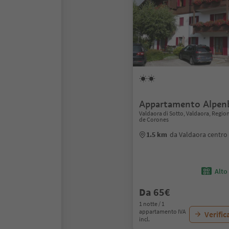
Appartamento Alpenb
Valdaora di Sotto, Valdaora, Regio
de Corones
1.5 km
da Valdaora centro
Alto
Da 65€
1 notte / 1
appartamento IVA
Verific
incl.