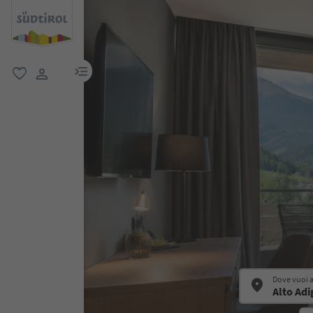
menu link
favoriti
user link
Dove vuoi 