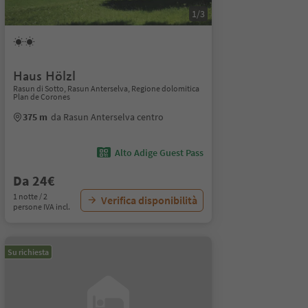
1/3
Haus Hölzl
Rasun di Sotto, Rasun Anterselva, Regione dolomitica
Plan de Corones
375 m
da Rasun Anterselva centro
Alto Adige Guest Pass
Da 24€
1 notte / 2
Verifica disponibilità
persone IVA incl.
Su richiesta