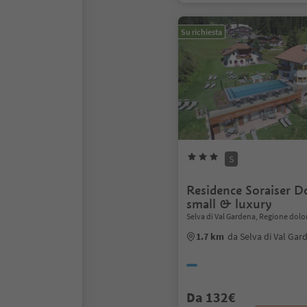
Su richiesta
S
Residence Soraiser D
small & luxury
Selva di Val Gardena, Regione dolo
1.7 km
da Selva di Val Gar
Da 132€