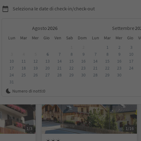
Seleziona le date di check-in/check-out
Agosto
Settembre
Lun
Mar
Mer
Gio
Ven
Sab
Dom
Lun
Mar
Mer
Gio
V
1
2
1
2
3
3
4
5
6
7
8
9
7
8
9
10
10
11
12
13
14
15
16
14
15
16
17
sioni
Categoria
Trattamento
Alloggi sostenibili
17
18
19
20
21
22
23
21
22
23
24
24
25
26
27
28
29
30
28
29
30
31
Su richiesta
Numero di notti:
0
1/3
1/16