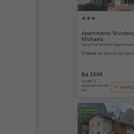
Apartments Wurdeng
Michaela
Selva di Val Gardena, Regione dolo
354 m
da Selva di Val Gard
Da 150€
1 notte / 1
appartamento IVA
Verific
incl.
Su richiesta