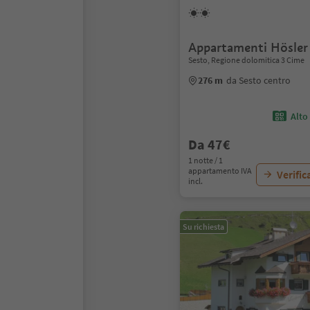
Appartamenti Hösler
Sesto, Regione dolomitica 3 Cime
276 m
da Sesto centro
Alto
Da 47€
1 notte / 1
appartamento IVA
Verific
incl.
Su richiesta