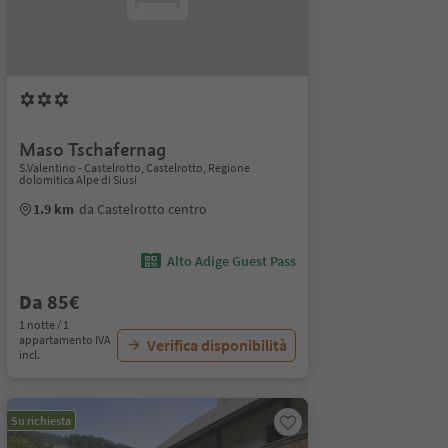
Maso Tschafernag
S.Valentino - Castelrotto, Castelrotto, Regione
dolomitica Alpe di Siusi
1.9 km
da Castelrotto centro
Alto Adige Guest Pass
Da 85€
1 notte / 1
appartamento IVA
Verifica disponibilità
incl.
Su richiesta