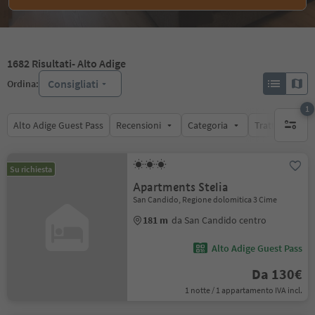
1682
Risultati
- Alto Adige
Consigliati
Ordina:
1
Alto Adige Guest Pass
Recensioni
Categoria
Trattamento
1 filtro 
Su richiesta
Apartments Stelia
San Candido, Regione dolomitica 3 Cime
181 m
da San Candido centro
Alto Adige Guest Pass
Da 130€
1 notte / 1 appartamento IVA incl.