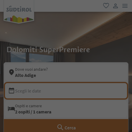
men
favoriti
user lin
Dolomiti SuperPremiere
Dove vuoi andare?
Alto Adige
Scegli le date
Ospiti e camere
2 ospiti / 1 camera
Cerca