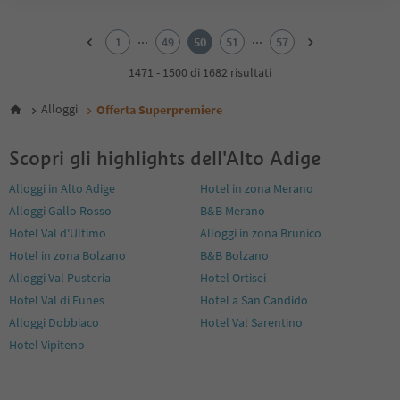
1
2
...
...
1
49
50
51
57
3
4
1471 - 1500 di 1682 risultati
5
6
Alloggi
Offerta Superpremiere
7
8
Scopri gli highlights dell'Alto Adige
9
10
Alloggi in Alto Adige
Hotel in zona Merano
11
Alloggi Gallo Rosso
B&B Merano
12
13
Hotel Val d'Ultimo
Alloggi in zona Brunico
14
Hotel in zona Bolzano
B&B Bolzano
15
Alloggi Val Pusteria
Hotel Ortisei
16
Hotel Val di Funes
Hotel a San Candido
17
18
Alloggi Dobbiaco
Hotel Val Sarentino
19
Hotel Vipiteno
20
21
22