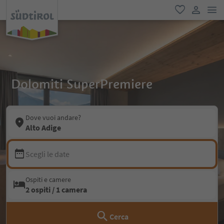
men
favoriti
user lin
Dolomiti SuperPremiere
Dove vuoi andare?
Alto Adige
Scegli le date
Ospiti e camere
2 ospiti / 1 camera
Cerca