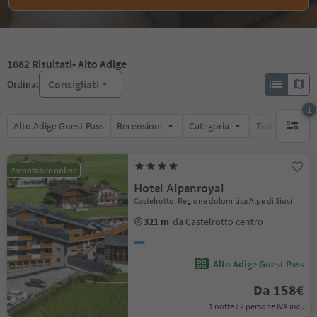
1682
Risultati
- Alto Adige
Consigliati
Ordina:
1
Alto Adige Guest Pass
Recensioni
Categoria
Trattamento
1 filtro 
Prenotabile online
Hotel Alpenroyal
Castelrotto, Regione dolomitica Alpe di Siusi
321 m
da Castelrotto centro
Alto Adige Guest Pass
Da 158€
1 notte / 2 persone IVA incl.