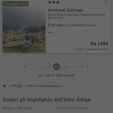
Prenotabile online
Almhotel Zallinger
Alpe di Siusi, Castelrotto, Regione dolomitica
Alpe di Siusi
11.7 km
da Castelrotto centro
Da 148€
1 notte / 2 persone IVA incl.
1
2
...
...
1
12
13
14
57
3
4
361 - 390 di 1682 risultati
5
6
Alloggi
Offerta Superpremiere
7
8
Scopri gli highlights dell'Alto Adige
9
10
Alloggi in Alto Adige
Hotel in zona Merano
11