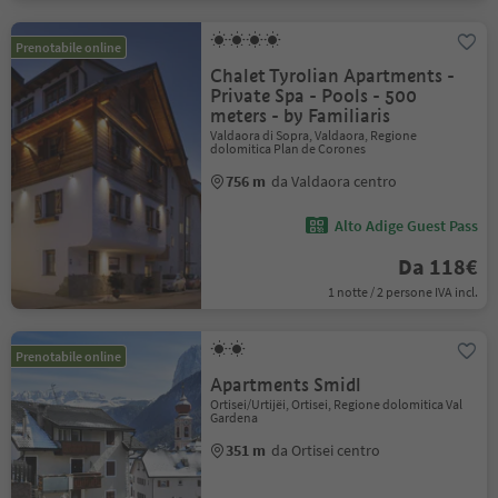
Prenotabile online
Chalet Tyrolian Apartments -
Private Spa - Pools - 500
meters - by Familiaris
Valdaora di Sopra, Valdaora, Regione
dolomitica Plan de Corones
756 m
da Valdaora centro
Alto Adige Guest Pass
Da 118€
1 notte / 2 persone IVA incl.
Prenotabile online
Apartments Smidl
Ortisei/Urtijëi, Ortisei, Regione dolomitica Val
Gardena
351 m
da Ortisei centro