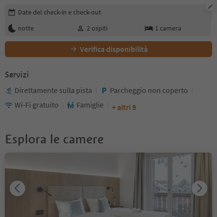
Modifica i dettagli della prenotazione
Date del check-in e check-out
notte
2
ospiti
1
camera
Verifica disponibilità
Servizi
Direttamente sulla pista
Parcheggio non coperto
Wi-Fi gratuito
Famiglie
+ altri 9
Esplora le camere