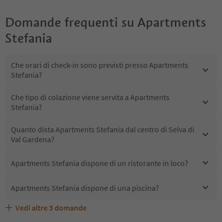
Domande frequenti su
Apartments
Stefania
Che orari di check-in sono previsti presso Apartments
Stefania?
Che tipo di colazione viene servita a Apartments
Stefania?
Quanto dista Apartments Stefania dal centro di Selva di
Val Gardena?
Apartments Stefania dispone di un ristorante in loco?
Apartments Stefania dispone di una piscina?
Vedi altre
3
domande
Quali servizi/attività sono disponibili presso Apartments
Gli ospiti di Apartments Stefania ricevono l'Alto Adige
Apartments Stefania accetta animali domestici?
Stefania?
Guest Pass?