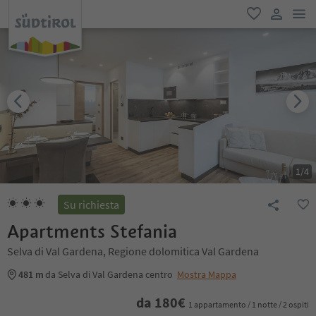
men
favoriti
user lin
1
/
4
Su richiesta
Apartments Stefania
Selva di Val Gardena, Regione dolomitica Val Gardena
481 m
da Selva di Val Gardena centro
Mostra Mappa
da
180
€
1 appartamento / 1 notte / 2 ospiti