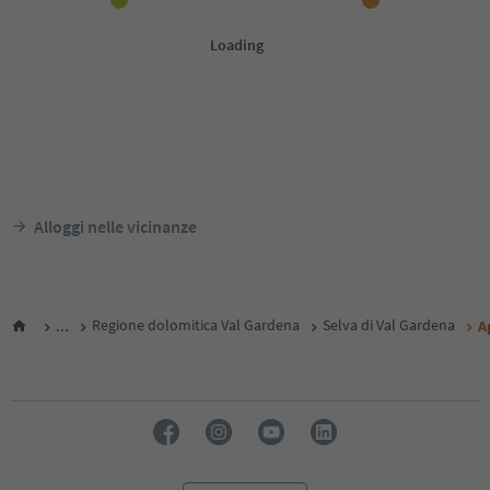
Alloggi nelle vicinanze
...
Regione dolomitica Val Gardena
Selva di Val Gardena
A