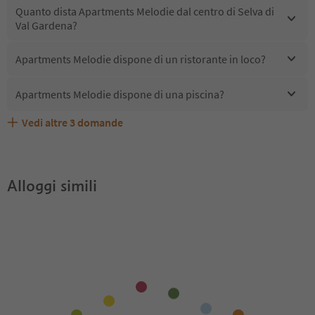
Quanto dista Apartments Melodie dal centro di Selva di
Val Gardena?
Apartments Melodie dispone di un ristorante in loco?
Apartments Melodie dispone di una piscina?
Vedi altre
3
domande
Quali servizi/attività sono disponibili presso Apartments
Gli ospiti di Apartments Melodie ricevono l'Alto Adige
Apartments Melodie accetta animali domestici?
Melodie?
Guest Pass?
Alloggi simili