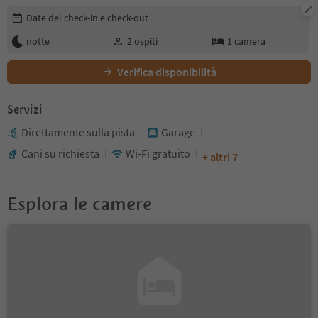
Modifica i dettagli della prenotazione
Date del check-in e check-out
notte
2
ospiti
1
camera
Verifica disponibilità
Servizi
Direttamente sulla pista
Garage
Cani su richiesta
Wi-Fi gratuito
+ altri 7
Esplora le camere