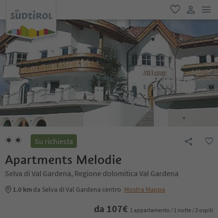
men
favoriti
user lin
Su richiesta
Apartments Melodie
Selva di Val Gardena, Regione dolomitica Val Gardena
1.0 km
da Selva di Val Gardena centro
Mostra Mappa
da
107
€
1 appartamento / 1 notte / 2 ospiti