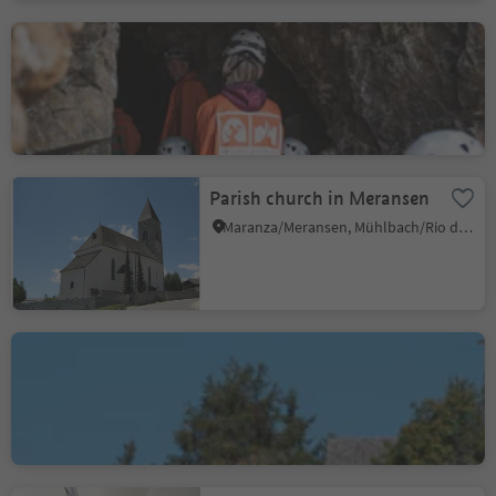
Silver Mine Villanders
Lazfons/Latzfons, Villanders/Villandro, Brixen/Bressanone and environs
Parish church in Meransen
Maranza/Meransen, Mühlbach/Rio di Pusteria, Brixen/Bressanone and environs
St. John-Church in
Cornale
Bressanone dintorni/Brixen Umland, Brixen/Bressanone, Brixen/Bressanone and environs