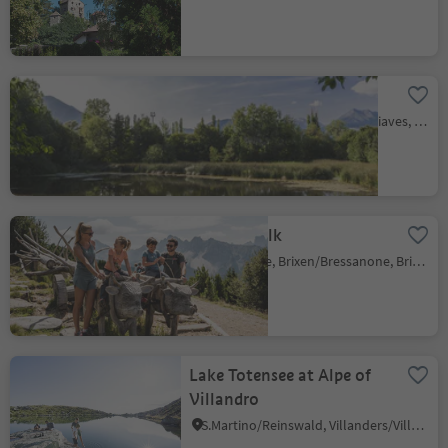
Biotope Laugen in Natz
Naz/Natz, Natz-Schabs/Naz-Sciaves, Brixen/Bressanone and environs
WoodyWalk
Plose/Plose, Brixen/Bressanone, Brixen/Bressanone and environs
Lake Totensee at Alpe of
Villandro
S.Martino/Reinswald, Villanders/Villandro, Brixen/Bressanone and environs