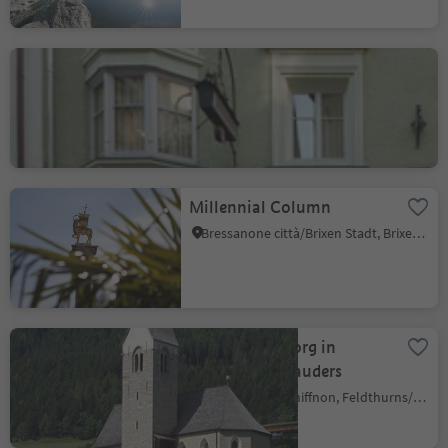
Peer Pharmacy Museum
Bressanone città/Brixen Stadt, Brixen/Bressanone, Brixen/Bressanone and environs
Millennial Column
Bressanone città/Brixen Stadt, Brixen/Bressanone, Brixen/Bressanone and environs
Church St. Georg in
Snodres/Schnauders
Giovignano/Tschiffnon, Feldthurns/Velturno, Brixen/Bressanone and environs