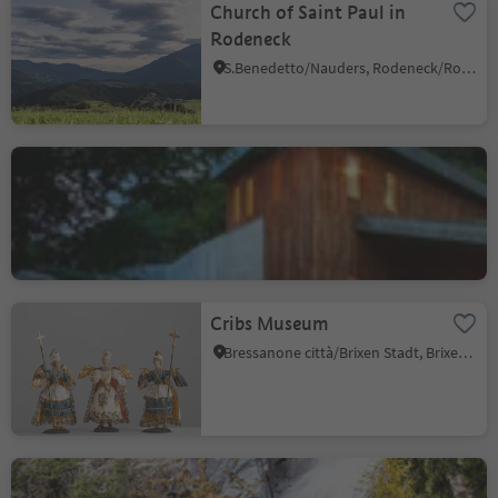
Church of Saint Paul in
Rodeneck
S.Benedetto/Nauders, Rodeneck/Rodengo, Brixen/Bressanone and environs
Winery Garlider
Untrum/Untrum, Feldthurns/Velturno, Brixen/Bressanone and environs
Cribs Museum
Bressanone città/Brixen Stadt, Brixen/Bressanone, Brixen/Bressanone and environs
waterfalls of Barbian