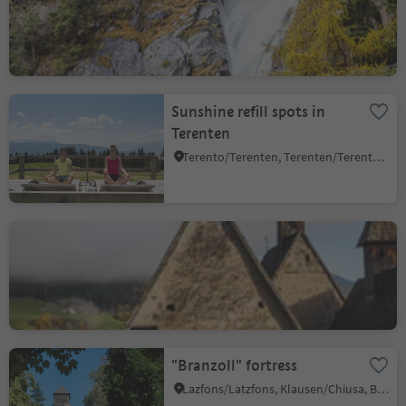
Colma/Kollmann, Barbian/Barbiano, Brixen/Bressanone and environs
Sunshine refill spots in
Terenten
Terento/Terenten, Terenten/Terento, Brixen/Bressanone and environs
Trechiese
Barbiano/Dreikirchen
Barbian
Colma/Kollmann, Barbian/Barbiano, Brixen/Bressanone and environs
"Branzoll" fortress
Lazfons/Latzfons, Klausen/Chiusa, Brixen/Bressanone and environs