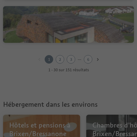
Muslhaufen House
Luson/Lüsen, Lüsen/Luson, Brixen/Bressanone and environs
1
2
...
1
2
3
6
3
4
1 - 30 sur 151 résultats
5
6
Hébergement dans les environs
Hôtels et pensions à
Chambres d'hô
Brixen/Bressanone
Brixen/Bressa