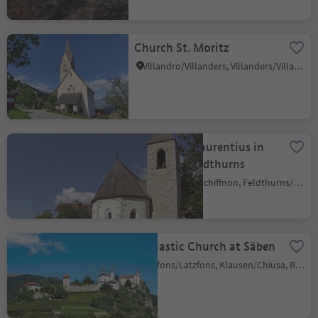
Church St. Moritz
Villandro/Villanders, Villanders/Villandro, Brixen/Bressanone and environs
Church St. Laurentius in
Velturno/Feldthurns
Giovignano/Tschiffnon, Feldthurns/Velturno, Brixen/Bressanone and environs
Monastic Church at Säben
Lazfons/Latzfons, Klausen/Chiusa, Brixen/Bressanone and environs