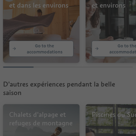
et dans les environs
et environs
Go to the
Go to th
accommodations
accommodat
D'autres expériences pendant la belle
saison
Chalets d'alpage et
Piscines du Su
refuges de montagne