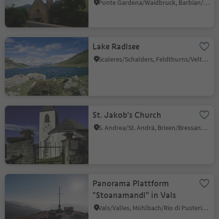
Ponte Gardena/Waidbruck, Barbian/Barbiano, Brixen/Bressanone and environs
Lake Radlsee
Scaleres/Schalders, Feldthurns/Velturno, Brixen/Bressanone and environs
St. Jakob's Church
S. Andrea/St. Andrä, Brixen/Bressanone, Brixen/Bressanone and environs
Panorama Plattform
"Stoanamandl" in Vals
Vals/Valles, Mühlbach/Rio di Pusteria, Brixen/Bressanone and environs