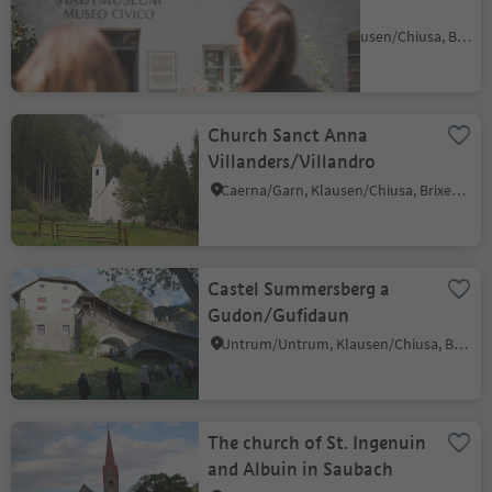
Klausen/Chiusa
Lazfons/Latzfons, Klausen/Chiusa, Brixen/Bressanone and environs
Church Sanct Anna
Villanders/Villandro
Caerna/Garn, Klausen/Chiusa, Brixen/Bressanone and environs
Castel Summersberg a
Gudon/Gufidaun
Untrum/Untrum, Klausen/Chiusa, Brixen/Bressanone and environs
The church of St. Ingenuin
and Albuin in Saubach