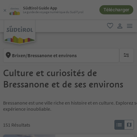
Südtirol Guide App
Télécharger
Le guide de voyage numérique du Sud-Tyrol
lie
favori
lien util
Brixen/Bressanone et environs
aucun fi
Culture et curiosités de
Bressanone et de ses environs
Bressanone est une ville riche en histoire et en culture. Explore
expérience inoubliable.
151
Résultats