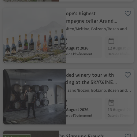
Europe's highest
champagne cellar Arunda:
Produce tasting guided by
Mölten/Meltina, Bolzano/Bozen and environs
experts
06 August 2026
12 August 2026
date de l’événement
date de l’événeme
Guided winery tour with
tasting at the SKYWINE
PAVILLON
Bolzano/Bozen, Bolzano/Bozen and environs
06 August 2026
13 August 2026
date de l’événement
date de l’événeme
On Sigmund Freud's