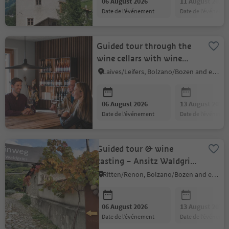
06 August 2026
11 August 2026
date de l’événement
date de l’événeme
Guided tour through the
wine cellars with wine
tasting (German/Italian)
Laives/Leifers, Bolzano/Bozen and environs
06 August 2026
13 August 2026
date de l’événement
date de l’événeme
Guided tour & wine
tasting – Ansitz Waldgries
Manor (1242)
Ritten/Renon, Bolzano/Bozen and environs
06 August 2026
13 August 2026
date de l’événement
date de l’événeme