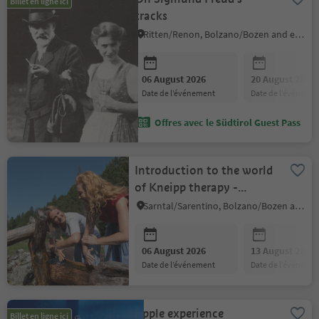
Billet en ligne ici
tracks
Ritten/Renon, Bolzano/Bozen and environs
06 August 2026
20 August 2026
date de l’événement
date de l’événeme
Offres avec le Südtirol Guest Pass
Introduction to the world
of Kneipp therapy -
Eschgfeller Breath of the
Sarntal/Sarentino, Bolzano/Bozen and environs
Mountain
06 August 2026
13 August 2026
date de l’événement
date de l’événeme
Apple experience
Billet en ligne ici