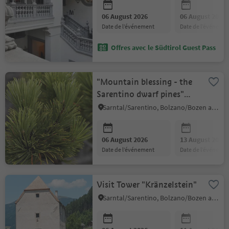
06 August 2026
06 August 2026
date de l’événement
date de l’événeme
Offres avec le Südtirol Guest Pass
"Mountain blessing - the
Sarentino dwarf pines"
distillery visit & Kneipp
Sarntal/Sarentino, Bolzano/Bozen and environs
Area
06 August 2026
13 August 2026
date de l’événement
date de l’événeme
Visit Tower "Kränzelstein"
Sarntal/Sarentino, Bolzano/Bozen and environs