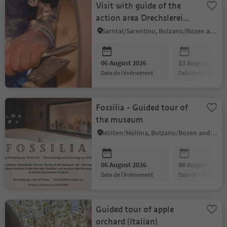
Visit with guide of the
action area Drechslerei
Fritz
Sarntal/Sarentino, Bolzano/Bozen and environs
06 August 2026
13 August 2026
date de l’événement
date de l’événeme
Fossilia - Guided tour of
the museum
Mölten/Meltina, Bolzano/Bozen and environs
06 August 2026
08 August 2026
date de l’événement
date de l’événeme
Guided tour of apple
orchard (Italian)