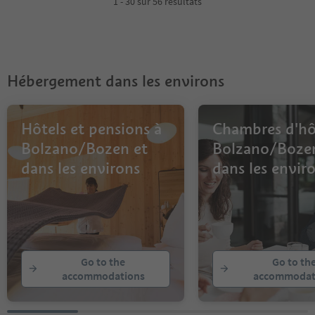
1 - 30 sur 56 résultats
Hébergement dans les environs
Hôtels et pensions à
Chambres d'hô
Bolzano/Bozen et
Bolzano/Boze
dans les environs
dans les envir
Go to the
Go to th
accommodations
accommodat