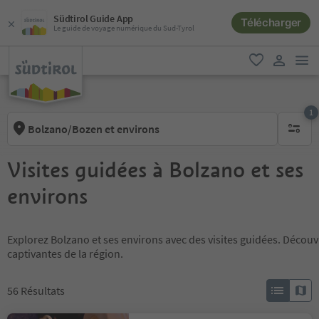
Südtirol Guide App
Télécharger
Le guide de voyage numérique du Sud-Tyrol
lie
favori
lien util
1
Bolzano/Bozen et environs
1 filtre 
Visites guidées à Bolzano et ses
environs
Explorez Bolzano et ses environs avec des visites guidées. Décou
captivantes de la région.
56
Résultats