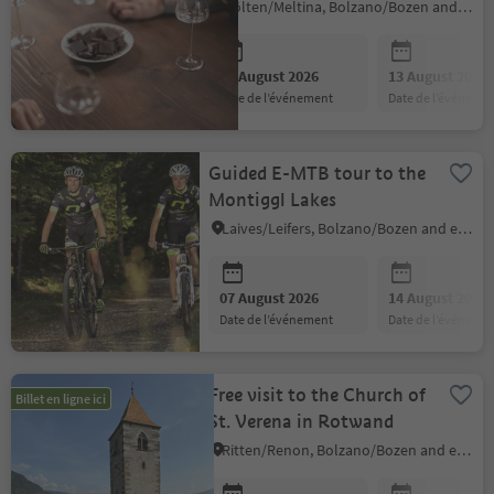
Brennerei distillery
Mölten/Meltina, Bolzano/Bozen and environs
06 August 2026
13 August 2026
date de l’événement
date de l’événeme
Guided E-MTB tour to the
Montiggl Lakes
Laives/Leifers, Bolzano/Bozen and environs
07 August 2026
14 August 2026
date de l’événement
date de l’événeme
Free visit to the Church of
Billet en ligne ici
St. Verena in Rotwand
Ritten/Renon, Bolzano/Bozen and environs