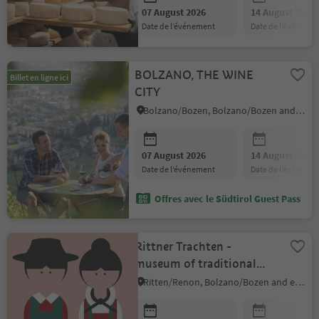
07 August 2026
14 August 2026
date de l’événement
date de l’événeme
BOLZANO, THE WINE
Billet en ligne ici
CITY
Bolzano/Bozen, Bolzano/Bozen and environs
07 August 2026
14 August 2026
date de l’événement
date de l’événeme
Offres avec le Südtirol Guest Pass
Rittner Trachten -
museum of traditional
costumes from
Ritten/Renon, Bolzano/Bozen and environs
Ritten/Renon