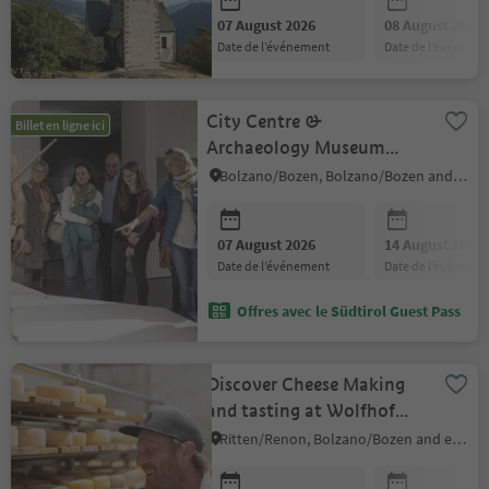
07 August 2026
08 August 2026
date de l’événement
date de l’événeme
City Centre &
Billet en ligne ici
Archaeology Museum
Tour with Ötzi (entrance
Bolzano/Bozen, Bolzano/Bozen and environs
not included)
07 August 2026
14 August 2026
date de l’événement
date de l’événeme
Offres avec le Südtirol Guest Pass
Discover Cheese Making
and tasting at Wolfhof
Farm dairy
Ritten/Renon, Bolzano/Bozen and environs