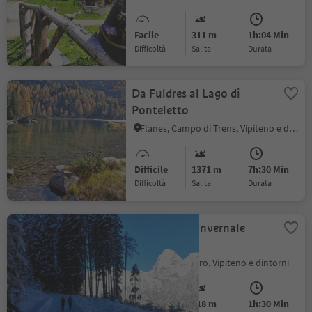
Facile
311 m
1h:04 Min
Difficoltà
Salita
durata
Da Fuldres al Lago di
Ponteletto
Flanes, Campo di Trens, Vipiteno e dintorni
Difficile
1371 m
7h:30 Min
Difficoltà
Salita
durata
Passeggiata invernale
Ladurns
Fleres, Brennero, Vipiteno e dintorni
Facile
218 m
1h:30 Min