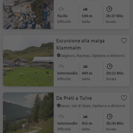
Facile
104 m
2h:37 Min
Difficoltà
Salita
durata
Escursione alla malga
Klammalm
Valgiovo, Racines, Vipiteno e dintorni
Intermedio
449 m
1h:22 Min
Difficoltà
Salita
durata
Da Prati a Tulve
Sasso, Val di Vizze, Vipiteno e dintorni
Intermedio
455 m
3h:30 Min
Difficoltà
Salita
durata