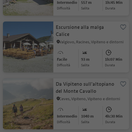
Intermedio
557 m
1h:45 Min
Difficoltà
Salita
durata
Escursione alla malga
Calice
Valgiovo, Racines, Vipiteno e dintorni
Facile
93 m
1h:07 Min
Difficoltà
Salita
durata
Da Vipiteno sull'altopiano
del Monte Cavallo
Ceves, Vipiteno, Vipiteno e dintorni
Intermedio
1040 m
4h:30 Min
Difficoltà
Salita
durata