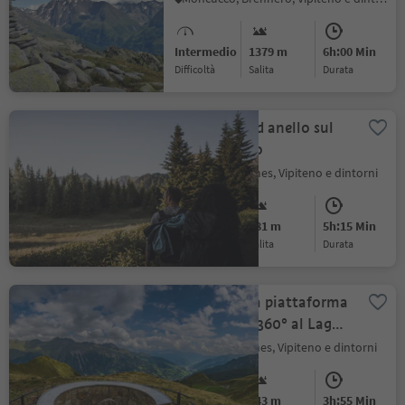
Intermedio
1379 m
6h:00 Min
Difficoltà
Salita
durata
Escursione ad anello sul
Monte Piatto
Casateia, Racines, Vipiteno e dintorni
Intermedio
781 m
5h:15 Min
Difficoltà
Salita
durata
Da Gasse alla piattaforma
panoramica 360° al Lago
Fuchssee
Stanghe, Racines, Vipiteno e dintorni
Intermedio
743 m
3h:55 Min