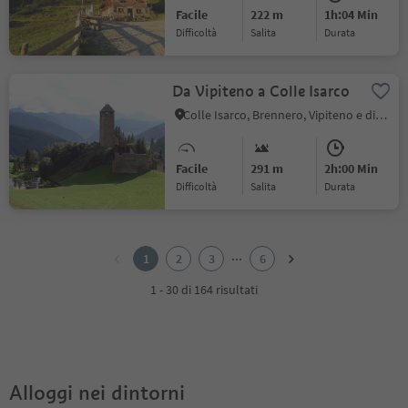
Facile
222 m
1h:04 Min
Difficoltà
Salita
durata
Da Vipiteno a Colle Isarco
Colle Isarco, Brennero, Vipiteno e dintorni
Facile
291 m
2h:00 Min
Difficoltà
Salita
durata
1
2
...
1
2
3
6
3
4
1 - 30 di 164 risultati
5
6
Alloggi nei dintorni