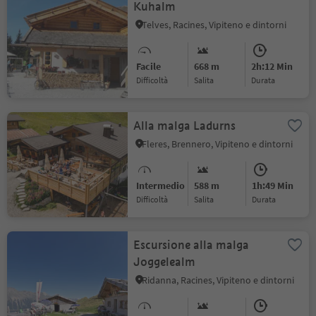
Kuhalm
Telves, Racines, Vipiteno e dintorni
Facile
668 m
2h:12 Min
Difficoltà
Salita
durata
Alla malga Ladurns
Fleres, Brennero, Vipiteno e dintorni
Intermedio
588 m
1h:49 Min
Difficoltà
Salita
durata
Escursione alla malga
Joggelealm
Ridanna, Racines, Vipiteno e dintorni