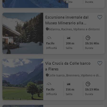
Difficoltà
Salita
durata
Escursione invernale dal
Museo Minerario alla
malga Stadlalm
Ridanna, Racines, Vipiteno e dintorni
Facile
208 m
1h:16 Min
Difficoltà
Salita
durata
Via Crucis da Colle Isarco
a Fleres
Colle Isarco, Brennero, Vipiteno e dintorni
Facile
156 m
1h:19 Min
Difficoltà
Salita
durata