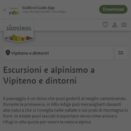
Südtirol Guide App
Download
La guida digitale dell´Alto Adige
men
favoriti
user lin
Vipiteno e dintorni
nessun f
Escursioni e alpinismo a
Vipiteno e dintorni
Il paesaggio è un dono che puoi goderti al meglio camminando.
Durante la primavera, in Alto Adige può meravigliarti davanti
alla natura che si risveglia nelle vallate e sui prati di montagna in
fiore. In estate puoi lasciati trasportare verso cime ariose e
rifugi in alta quota per vivere la natura alpina.