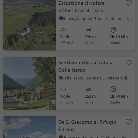
Escursione circolare
Stilves Castel Tasso
Flanes, Campo di Trens, Vipiteno e dintorni
Facile
228 m
2h:19 Min
Difficoltà
Salita
durata
Sentiero della cascata a
Colle Isarco
Colle Isarco, Brennero, Vipiteno e dintorni
Facile
151 m
1h:04 Min
Difficoltà
Salita
durata
Da S. Giacomo al Rifugio
Europa
Moncucco, Brennero, Vipiteno e dintorni