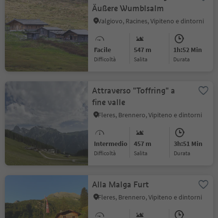
Äußere Wumblsalm
Valgiovo, Racines, Vipiteno e dintorni
Facile
547 m
1h:52 Min
Difficoltà
Salita
durata
Attraverso "Toffring" a
fine valle
Fleres, Brennero, Vipiteno e dintorni
Intermedio
457 m
3h:51 Min
Difficoltà
Salita
durata
Alla Malga Furt
Fleres, Brennero, Vipiteno e dintorni