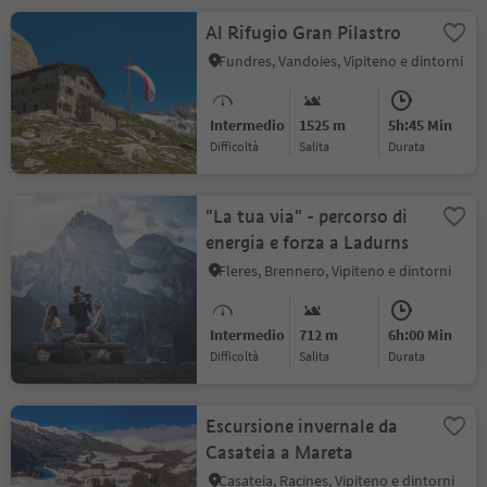
Al Rifugio Gran Pilastro
Fundres, Vandoies, Vipiteno e dintorni
Intermedio
1525 m
5h:45 Min
Difficoltà
Salita
durata
"La tua via" - percorso di
energia e forza a Ladurns
Fleres, Brennero, Vipiteno e dintorni
Intermedio
712 m
6h:00 Min
Difficoltà
Salita
durata
Escursione invernale da
Casateia a Mareta
Casateia, Racines, Vipiteno e dintorni