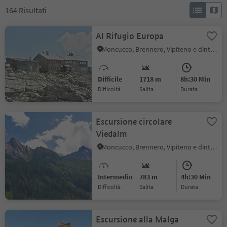
164
Risultati
Al Rifugio Europa
Moncucco, Brennero, Vipiteno e dintorni
Difficile
1718 m
8h:30 Min
Difficoltà
Salita
durata
Escursione circolare
Viedalm
Moncucco, Brennero, Vipiteno e dintorni
Intermedio
783 m
4h:30 Min
Difficoltà
Salita
durata
Escursione alla Malga