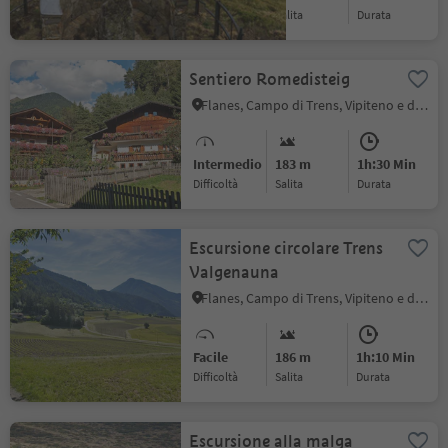
Difficoltà
Salita
durata
Sentiero Romedisteig
Flanes, Campo di Trens, Vipiteno e dintorni
Intermedio
183 m
1h:30 Min
Difficoltà
Salita
durata
Escursione circolare Trens
Valgenauna
Flanes, Campo di Trens, Vipiteno e dintorni
Facile
186 m
1h:10 Min
Difficoltà
Salita
durata
Escursione alla malga