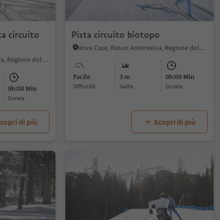
ta circuito
Pista circuito biotopo
Nove Case, Rasun Anterselva, Regione dolomitica Plan de Corones
Nove Case, Rasun Anterselva, Regione dolomitica Plan de Corones
Facile
3 m
0h:00 Min
Difficoltà
Salita
durata
0h:00 Min
durata
copri di più
Scopri di più