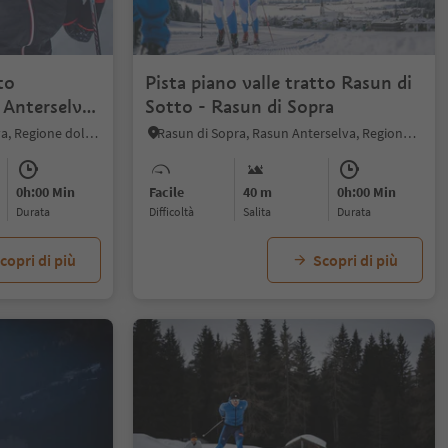
to
Pista piano valle tratto Rasun di
 Anterselva
Sotto - Rasun di Sopra
Nove Case, Rasun Anterselva, Regione dolomitica Plan de Corones
Rasun di Sopra, Rasun Anterselva, Regione dolomitica Plan de Corones
0h:00 Min
Facile
40 m
0h:00 Min
durata
Difficoltà
Salita
durata
copri di più
Scopri di più