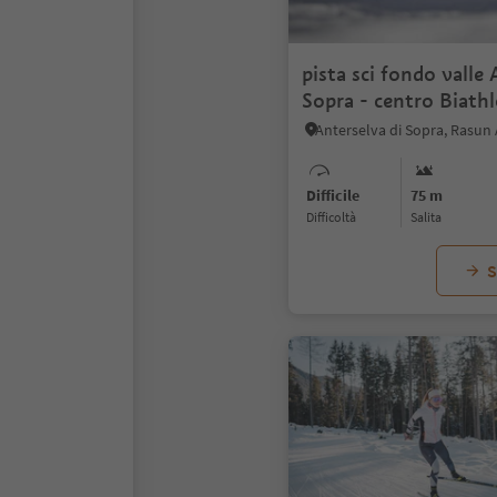
pista sci fondo valle 
Sopra - centro Biath
Difficile
75 m
Difficoltà
Salita
S