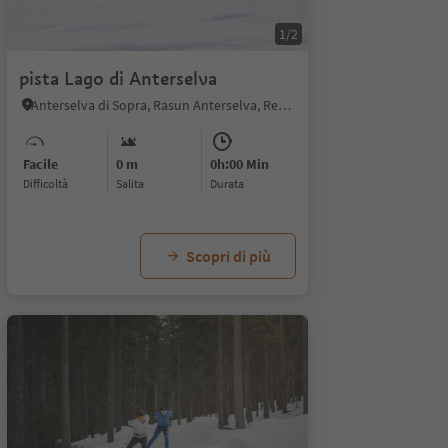
1/2
pista Lago di Anterselva
Anterselva di Sopra, Rasun Anterselva, Regione dolomitica Plan de Corones
Facile
0 m
0h:00 Min
Difficoltà
Salita
durata
Scopri di più