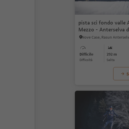
pista sci fondo valle 
Mezzo - Anterselva d
Difficile
292 m
Difficoltà
Salita
S