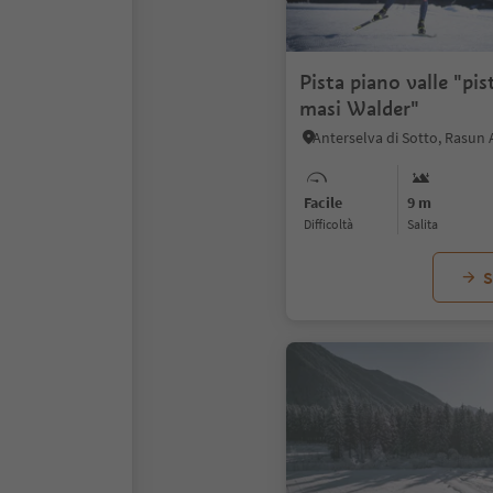
Pista piano valle "pis
masi Walder"
Facile
9 m
Difficoltà
Salita
S