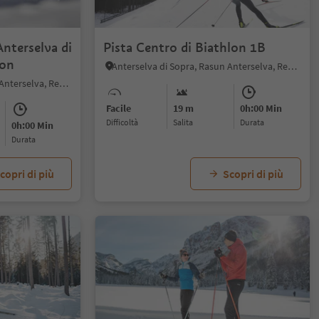
Anterselva di
Pista Centro di Biathlon 1B
lon
Anterselva di Sopra, Rasun Anterselva, Regione dolomitica Plan de Corones
Anterselva di Sopra, Rasun Anterselva, Regione dolomitica Plan de Corones
Facile
19 m
0h:00 Min
Difficoltà
Salita
durata
0h:00 Min
durata
copri di più
Scopri di più