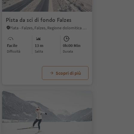
Pista da sci di fondo Falzes
Plata - Falzes, Falzes, Regione dolomitica Plan de Corones
Facile
13 m
0h:00 Min
Difficoltà
Salita
durata
Scopri di più