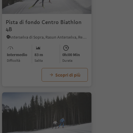
Pista di fondo Centro Biathlon
4B
Anterselva di Sopra, Rasun Anterselva, Regione dolomitica Plan de Corones
Intermedio
83 m
0h:00 Min
Difficoltà
Salita
durata
Scopri di più