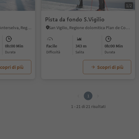
1/2
Pista da fondo S.Vigilio
Anterselva di Sotto, Rasun Anterselva, Regione dolomitica Plan de Corones
San Vigilio, Regione dolomitica Plan de Corones
0h:00 Min
Facile
343 m
0h:00 Min
durata
Difficoltà
Salita
durata
copri di più
Scopri di più
1
1 - 21 di 21 risultati