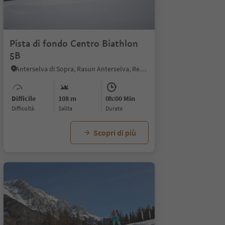
Pista di fondo Centro Biathlon
5B
Anterselva di Sopra, Rasun Anterselva, Regione dolomitica Plan de Corones
Difficile
108 m
0h:00 Min
Difficoltà
Salita
durata
Scopri di più