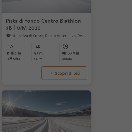
Pista di fondo Centro Biathlon
3B | WM 2020
Anterselva di Sopra, Rasun Anterselva, Regione dolomitica Plan de Corones
Difficile
87 m
0h:00 Min
Difficoltà
Salita
durata
Scopri di più