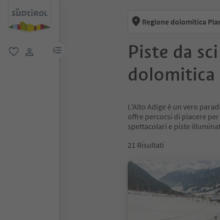
Regione dolomitica Pla
Piste da sc
menu link
favoriti
user link
dolomitica
L'Alto Adige è un vero paradis
offre percorsi di piacere per
spettacolari e piste illuminate 
21
Risultati