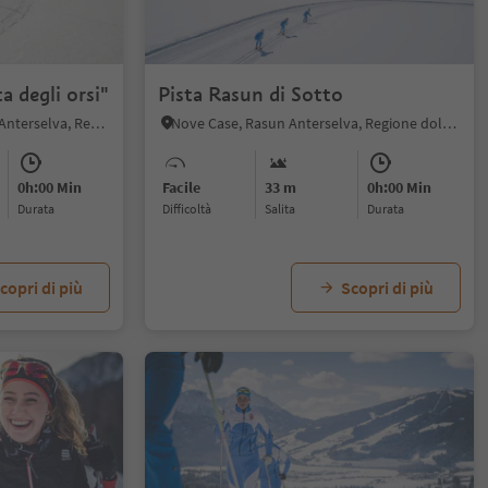
ta degli orsi"
Pista Rasun di Sotto
Anterselva di Sopra, Rasun Anterselva, Regione dolomitica Plan de Corones
Nove Case, Rasun Anterselva, Regione dolomitica Plan de Corones
0h:00 Min
Facile
33 m
0h:00 Min
durata
Difficoltà
Salita
durata
copri di più
Scopri di più