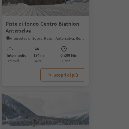
Piste di fondo Centro Biathlon
Anterselva
Anterselva di Sopra, Rasun Anterselva, Regione dolomitica Plan de Corones
Intermedio
184 m
0h:00 Min
Difficoltà
Salita
durata
Scopri di più