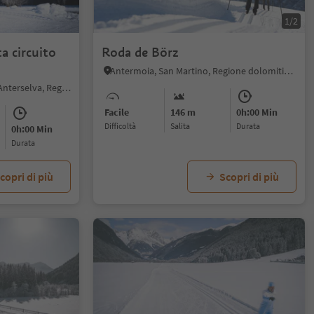
1/2
ta circuito
Roda de Börz
Antermoia, San Martino, Regione dolomitica Plan de Corones
Anterselva di Sotto, Rasun Anterselva, Regione dolomitica Plan de Corones
Facile
146 m
0h:00 Min
Difficoltà
Salita
durata
0h:00 Min
durata
copri di più
Scopri di più