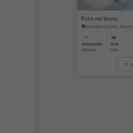
Pista nel bosco
Intermedio
26 m
Difficoltà
Salita
S
1