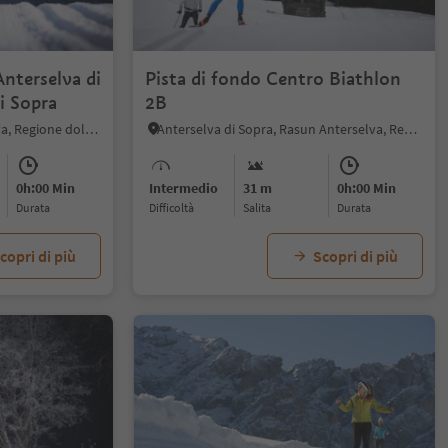
Anterselva di
Pista di fondo Centro Biathlon
i Sopra
2B
Nove Case, Rasun Anterselva, Regione dolomitica Plan de Corones
Anterselva di Sopra, Rasun Anterselva, Regione dolomitica Plan de Corones
0h:00 Min
Intermedio
31 m
0h:00 Min
durata
Difficoltà
Salita
durata
copri di più
Scopri di più