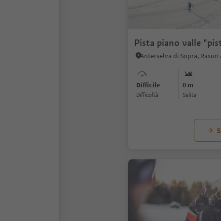
Pista piano valle "pis
Difficile
0 m
Difficoltà
Salita
S