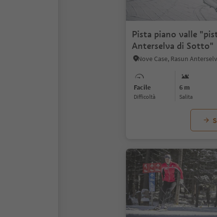
Pista piano valle "pis
Anterselva di Sotto"
Facile
6 m
Difficoltà
Salita
S