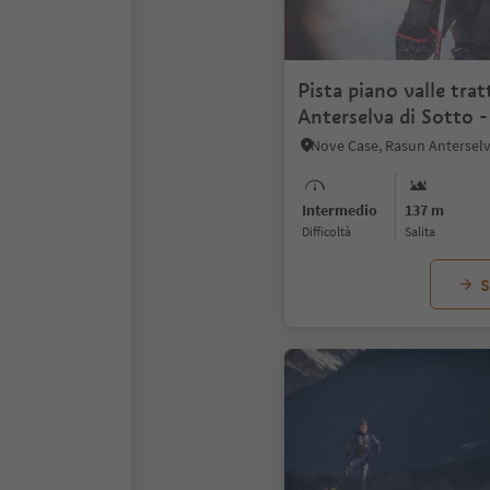
Pista piano valle trat
Anterselva di Sotto -
di Mezzo
Intermedio
137 m
Difficoltà
Salita
S