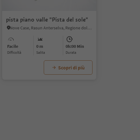
pista piano valle "Pista del sole"
Nove Case, Rasun Anterselva, Regione dolomitica Plan de Corones
Facile
0 m
0h:00 Min
Difficoltà
Salita
durata
Scopri di più