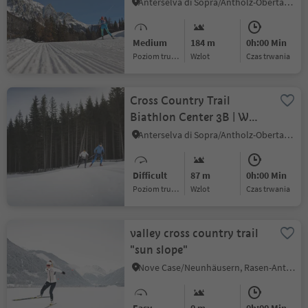
Anterselva/Antholz
Anterselva di Sopra/Antholz-Obertal, Rasen-Antholz/Rasun Anterselva, Dolomites Region Kronplatz/Plan de Corones
Medium
184 m
0h:00 Min
Poziom trudności
Wzlot
czas trwania
Cross Country Trail
Biathlon Center 3B | WM
2020
Anterselva di Sopra/Antholz-Obertal, Rasen-Antholz/Rasun Anterselva, Dolomites Region Kronplatz/Plan de Corones
Difficult
87 m
0h:00 Min
Poziom trudności
Wzlot
czas trwania
valley cross country trail
"sun slope"
Nove Case/Neunhäusern, Rasen-Antholz/Rasun Anterselva, Dolomites Region Kronplatz/Plan de Corones