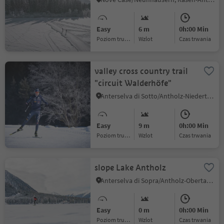
Easy
6 m
0h:00 Min
Poziom trudności
Wzlot
czas trwania
valley cross country trail
"circuit Walderhöfe"
Anterselva di Sotto/Antholz-Niedertal, Rasen-Antholz/Rasun Anterselva, Dolomites Region Kronplatz/Plan de Corones
Easy
9 m
0h:00 Min
Poziom trudności
Wzlot
czas trwania
slope Lake Antholz
Anterselva di Sopra/Antholz-Obertal, Rasen-Antholz/Rasun Anterselva, Dolomites Region Kronplatz/Plan de Corones
Easy
0 m
0h:00 Min
Poziom trudności
Wzlot
czas trwania