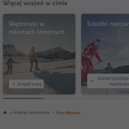
Więcej wrażeń w zimie
Wędrówki w
Szkółki narciar
rakietach śnieżnych
Zostań profesj
Znajdź trasę
narciarz
Atrakcje i wydarzenia
Trasy Biegowe