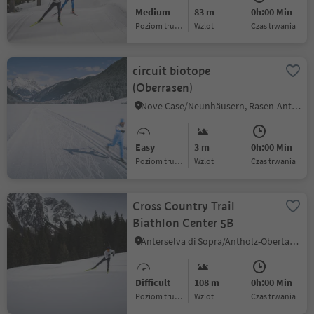
Medium
83 m
0h:00 Min
Poziom trudności
Wzlot
czas trwania
circuit biotope
(Oberrasen)
Nove Case/Neunhäusern, Rasen-Antholz/Rasun Anterselva, Dolomites Region Kronplatz/Plan de Corones
Easy
3 m
0h:00 Min
Poziom trudności
Wzlot
czas trwania
Cross Country Trail
Biathlon Center 5B
Anterselva di Sopra/Antholz-Obertal, Rasen-Antholz/Rasun Anterselva, Dolomites Region Kronplatz/Plan de Corones
Difficult
108 m
0h:00 Min
Poziom trudności
Wzlot
czas trwania