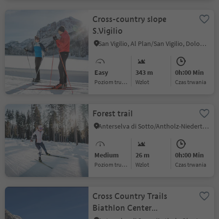
Cross-country slope
S.Vigilio
San Vigilio, Al Plan/San Vigilio, Dolomites Region Kronplatz/Plan de Corones
Easy
343 m
0h:00 Min
Poziom trudności
Wzlot
czas trwania
Forest trail
Anterselva di Sotto/Antholz-Niedertal, Rasen-Antholz/Rasun Anterselva, Dolomites Region Kronplatz/Plan de Corones
Medium
26 m
0h:00 Min
Poziom trudności
Wzlot
czas trwania
Cross Country Trails
Biathlon Center