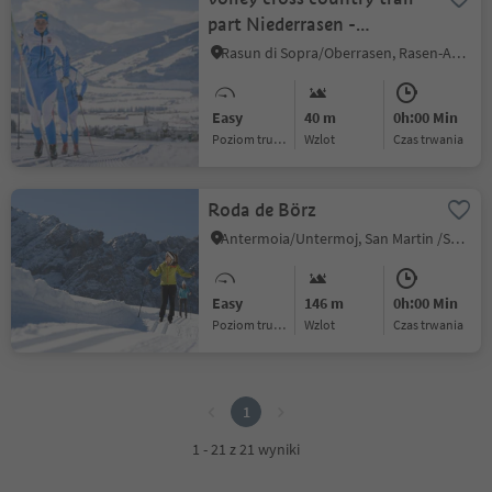
part Niederrasen -
Oberrasen
Rasun di Sopra/Oberrasen, Rasen-Antholz/Rasun Anterselva, Dolomites Region Kronplatz/Plan de Corones
Easy
40 m
0h:00 Min
Poziom trudności
Wzlot
czas trwania
Roda de Börz
Antermoia/Untermoj, San Martin /San Martino, Dolomites Region Kronplatz/Plan de Corones
Easy
146 m
0h:00 Min
Poziom trudności
Wzlot
czas trwania
1
1
1 - 21 z 21 wyniki