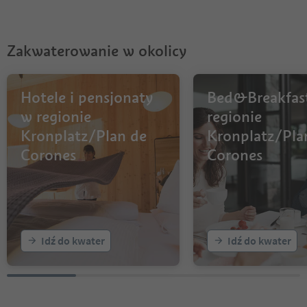
Zakwaterowanie w okolicy
Hotele i pensjonaty
Bed&Breakfas
w regionie
regionie
Kronplatz/Plan de
Kronplatz/Pla
Corones
Corones
Idź do kwater
Idź do kwater