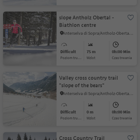
slope Antholz Obertal -
Biathlon centre
Anterselva di Sopra/Antholz-Obertal, Rasen-Antholz/Rasun Anterselva, Dolomites Region Kronplatz/Plan de Corones
Difficult
75 m
0h:00 Min
Poziom trudności
Wzlot
czas trwania
Valley cross country trail
"slope of the bears"
Anterselva di Sopra/Antholz-Obertal, Rasen-Antholz/Rasun Anterselva, Dolomites Region Kronplatz/Plan de Corones
Difficult
0 m
0h:00 Min
Poziom trudności
Wzlot
czas trwania
Cross Country Trail