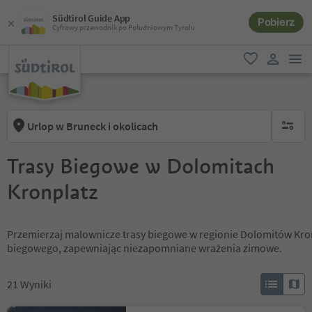
Südtirol Guide App
Pobierz
Cyfrowy przewodnik po Południowym Tyrolu
lin
ulubione
link uży
Urlop w Bruneck i okolicach
brak ak
Trasy Biegowe w Dolomitach
Kronplatz
Przemierzaj malownicze trasy biegowe w regionie Dolomitów Kron
biegowego, zapewniając niezapomniane wrażenia zimowe.
21
Wyniki