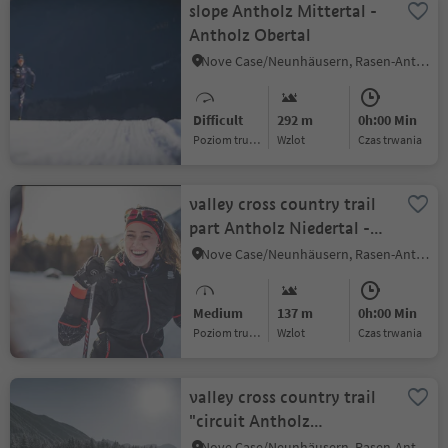
slope Antholz Mittertal -
Antholz Obertal
Nove Case/Neunhäusern, Rasen-Antholz/Rasun Anterselva, Dolomites Region Kronplatz/Plan de Corones
Difficult
292 m
0h:00 Min
Poziom trudności
Wzlot
czas trwania
valley cross country trail
part Antholz Niedertal -
Antholz Mittertal
Nove Case/Neunhäusern, Rasen-Antholz/Rasun Anterselva, Dolomites Region Kronplatz/Plan de Corones
Medium
137 m
0h:00 Min
Poziom trudności
Wzlot
czas trwania
valley cross country trail
"circuit Antholz
Niedertal"
Nove Case/Neunhäusern, Rasen-Antholz/Rasun Anterselva, Dolomites Region Kronplatz/Plan de Corones