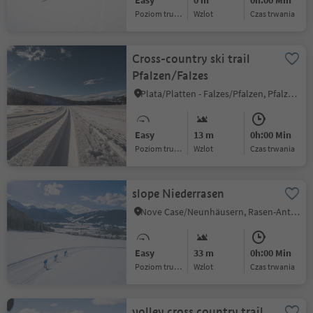
Easy
0 m
0h:00 Min
Poziom trudności
Wzlot
czas trwania
Cross-country ski trail
Pfalzen/Falzes
Plata/Platten - Falzes/Pfalzen, Pfalzen/Falzes, Dolomites Region Kronplatz/Plan de Corones
Easy
13 m
0h:00 Min
Poziom trudności
Wzlot
czas trwania
slope Niederrasen
Nove Case/Neunhäusern, Rasen-Antholz/Rasun Anterselva, Dolomites Region Kronplatz/Plan de Corones
Easy
33 m
0h:00 Min
Poziom trudności
Wzlot
czas trwania
volley cross country trail