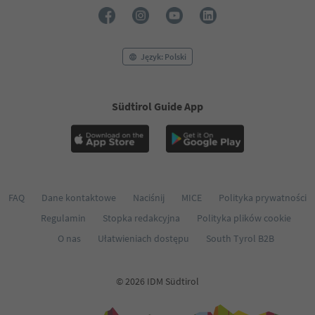
Język: Polski
Südtirol Guide App
FAQ
Dane kontaktowe
Naciśnij
MICE
Polityka prywatności
Regulamin
Stopka redakcyjna
Polityka plików cookie
O nas
Ułatwieniach dostępu
South Tyrol B2B
© 2026 IDM Südtirol