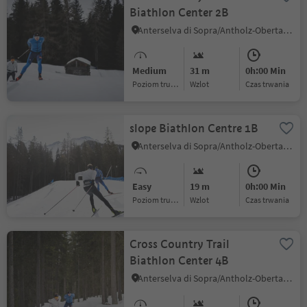
Biathlon Center 2B
Anterselva di Sopra/Antholz-Obertal, Rasen-Antholz/Rasun Anterselva, Dolomites Region Kronplatz/Plan de Corones
Medium
31 m
0h:00 Min
Poziom trudności
Wzlot
czas trwania
slope Biathlon Centre 1B
Anterselva di Sopra/Antholz-Obertal, Rasen-Antholz/Rasun Anterselva, Dolomites Region Kronplatz/Plan de Corones
Easy
19 m
0h:00 Min
Poziom trudności
Wzlot
czas trwania
Cross Country Trail
Biathlon Center 4B
Anterselva di Sopra/Antholz-Obertal, Rasen-Antholz/Rasun Anterselva, Dolomites Region Kronplatz/Plan de Corones