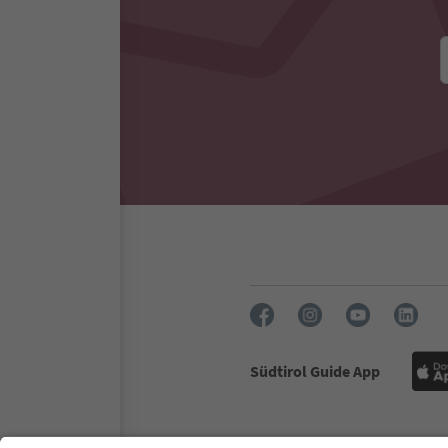
Südtirol Guide App
FAQ
Contatti
Press
MIC