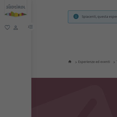
Spiacenti, questa espe
menu link
favoriti
user link
Esperienze ed eventi