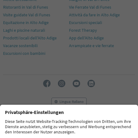
Ristoranti in Val di Funes
Vie Ferrate Val di Funes
Visite guidate Val di Funes
Attività da fare in Alto Adige
Equitazione in Alto Adige
Escursioni speciali
Laghi e piscine naturali
Forest Therapy
Prodotti locali dell'Alto Adige
App dell'Alto Adige
Vacanze sostenibili
Arrampicate e vie ferrate
Escursioni con bambini
Lingua: Italiano
FAQ
Contatti
Press
MICE
Privacy Policy
Termini e condizioni
Crediti
Cookie Policy