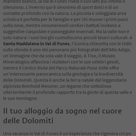
mantello bianco, la Val di Funes rivela il suo lato più intimo e
silenzioso. L’inverno qui è sinonimo di sport dolci e di un
contatto profondo con la natura. La piccola e soleggiata area
sciistica è perfetta per le famiglie e per chi muove i primi passi
sulla neve, mentre innumerevoli sentieri battuti invitano a
suggestive ciaspolate e passeggiate invernali. Ma la valle non è
solo natura: i suoi borghi custodiscono piccoli tesori culturali. A
Santa Maddalena in Val di Funes
, l’iconica chiesetta con le Odle
sullo sfondo è uno dei panorami più fotografati dell’Alto Adige,
un’immagine che da sola vale il viaggio. A Tiso, il Museo
Mineralogico affascina i visitatori con le sue celebri geodi,
mentre il Centro Visite del Parco Naturale Puez-Odle offre
un’interessante panoramica sulla geologia e la biodiversità
delle Dolomiti. Questa è anche la terra natale del leggendario
alpinista Reinhold Messner, un legame che sottolinea
ulteriormente il profondo rapporto tra la gente di questa valle e
le sue montagne.
Il tuo alloggio da sogno nel cuore
delle Dolomiti
Una vacanza in Val di Funes è un’esperienza che rigenera corpo