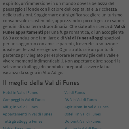
e spirito, un’immersione in un mondo dove la bellezza del
paesaggio si fonde con il calore dell’ospitalità e la ricchezza
delle tradizioni. Soggiornare qui significa scegliere un turismo
consapevole e sostenibile, apprezzando i piccoli gesti e i sapori
genuini di una terra straordinaria. Che siate alla ricerca di
Val di
Funes appartamenti
per una fuga romantica, di un accogliente
B&B a conduzione familiare o di
Val di Funes alloggi
spaziosi
per un soggiorno con amici e parenti, troverete la soluzione
ideale per le vostre esigenze. Ogni struttura è un punto di
partenza privilegiato per esplorare le meraviglie della valle e
vivere momenti indimenticabili. Non aspettare oltre: scopri la
selezione di alloggi disponibili e preparati a vivere la tua
vacanza da sogno in Alto Adige.
Il meglio della Val di Funes
Hotel in Val di Funes
Val di Funes
Campeggi in Val di Funes
B&B in Val di Funes
Rifugi in Val di Funes
Agriturismi in Val di Funes
Appartamenti in Val di Funes
Ostelli in Val di Funes
Tutti gli alloggi a Funes
Dolomiti Val di Funes
Meteo Bressanone
Malghe in Val di Funes