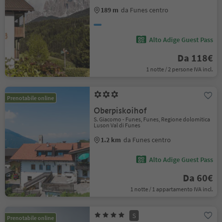
189 m
da Funes centro
Alto Adige Guest Pass
Da 118€
1 notte / 2 persone IVA incl.
Prenotabile online
Oberpiskoihof
S. Giacomo - Funes, Funes, Regione dolomitica
Luson Val di Funes
1.2 km
da Funes centro
Alto Adige Guest Pass
Da 60€
1 notte / 1 appartamento IVA incl.
S
Prenotabile online