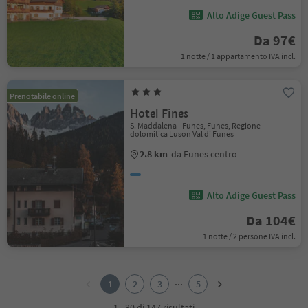
Alto Adige Guest Pass
Da 97€
1 notte / 1 appartamento IVA incl.
Prenotabile online
Hotel Fines
S. Maddalena - Funes, Funes, Regione
dolomitica Luson Val di Funes
2.8 km
da Funes centro
Alto Adige Guest Pass
Da 104€
1 notte / 2 persone IVA incl.
1
2
...
1
2
3
5
3
4
1 - 30 di 147 risultati