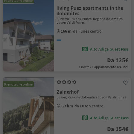
Prenotabile online
living Puez apartments in the
dolomites
S. Pietro - Funes, Funes, Regione dolomitica
Luson Val di Funes
166 m
da Funes centro
Alto Adige Guest Pass
Da 125€
1 notte / 1 appartamento IVA incl.
Prenotabile online
Zalnerhof
Luson, Regione dolomitica Luson Val di Funes
1.2 km
da Luson centro
Alto Adige Guest Pass
Da 154€