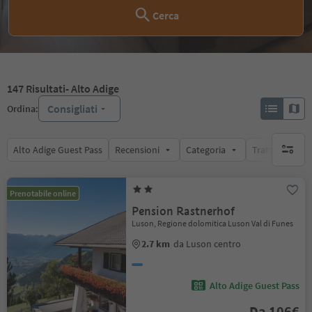
Cerca
147
Risultati
- Alto Adige
Consigliati
Ordina:
Alto Adige Guest Pass
Recensioni
Categoria
Trattamento
nessun f
Prenotabile online
Pension Rastnerhof
Luson, Regione dolomitica Luson Val di Funes
2.7 km
da Luson centro
Alto Adige Guest Pass
Da 106€