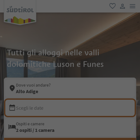
men
favoriti
user lin
Tutti gli alloggi nelle valli
dolomitiche Luson e Funes
Dove vuoi andare?
Alto Adige
Scegli le date
Ospiti e camere
2 ospiti / 1 camera