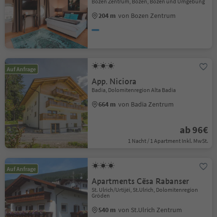
Bozen Zentrum, Bozen, Bozen und Umgebung
204 m
von Bozen Zentrum
Auf Anfrage
App. Niciora
Badia, Dolomitenregion Alta Badia
664 m
von Badia Zentrum
ab 96€
1 Nacht / 1 Apartment Inkl. MwSt.
Auf Anfrage
Apartments Cësa Rabanser
St. Ulrich/Urtijëi, St.Ulrich, Dolomitenregion
Gröden
540 m
von St.Ulrich Zentrum