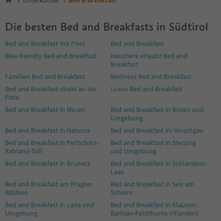
Bed & Breakfast
7
8
Die besten Bed and Breakfasts in Südtirol
9
10
Bed and Breakfast mit Pool
Bed and Breakfast
11
Bike-friendly Bed and Breakfast
Haustiere erlaubt Bed and
12
Breakfast
13
14
Familien Bed and Breakfast
Wellness Bed and Breakfast
15
Bed and Breakfast direkt an der
Luxus Bed and Breakfast
16
Piste
17
Bed and Breakfast in Meran
Bed and Breakfast in Brixen und
18
Umgebung
19
Bed and Breakfast in Naturns
Bed and Breakfast im Vinschgau
20
Bed and Breakfast in Partschins-
Bed and Breakfast in Sterzing
21
Rabland-Töll
und Umgebung
22
Bed and Breakfast in Bruneck
Bed and Breakfast in Schlanders-
23
Laas
24
Bed and Breakfast am Pragser
Bed and Breakfast in Seis am
25
Wildsee
Schlern
26
27
Bed and Breakfast in Lana und
Bed and Breakfast in Klausen-
Umgebung
Barbian-Feldthurns-Villanders
28