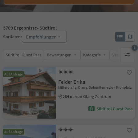
3709
Ergebnisse
- Südtirol
Empfehlungen
Sortieren:
1
Südtirol Guest Pass
Bewertungen
Kategorie
Verpflegungsa
1 aktive
Auf Anfrage
Felder Erika
Mitterolang, Olang, Dolomitenregion Kronplatz
264 m
von Olang Zentrum
Südtirol Guest Pass
Auf Anfrage