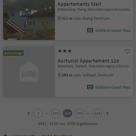
Appartements Mair
Mitterolang, Olang, Dolomitenregion Kronplatz
311 m
von Olang Zentrum
Südtirol Guest Pass
Auf Anfrage
Aurturist Appartement 110
Alttoblach, Toblach, Dolomitenregion 3 Zinnen
243 m
von Toblach Zentrum
Südtirol Guest Pass
1
2
...
...
1
103
104
105
124
3
4
3091 - 3120 von 3709 Ergebnissen
5
6
Unterkünfte