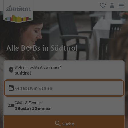
men
favorit
user lin
Alle B&Bs in Südtirol
Wohin möchtest du reisen?
Südtirol
Reisedatum wählen
Gäste & Zimmer
2 Gäste / 1 Zimmer
Suche