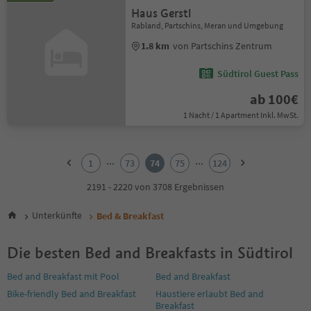
Haus Gerstl
Rabland, Partschins, Meran und Umgebung
1.8 km
von Partschins Zentrum
Südtirol Guest Pass
ab 100€
1 Nacht / 1 Apartment Inkl. MwSt.
1
2
...
...
1
73
74
75
124
3
4
2191 - 2220 von 3708 Ergebnissen
5
6
Unterkünfte
Bed & Breakfast
7
8
Die besten Bed and Breakfasts in Südtirol
9
10
Bed and Breakfast mit Pool
Bed and Breakfast
11
Bike-friendly Bed and Breakfast
Haustiere erlaubt Bed and
12
Breakfast
13