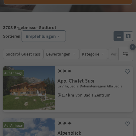
3708
Ergebnisse
- Südtirol
Empfehlungen
Sortieren:
1
Südtirol Guest Pass
Bewertungen
Kategorie
Verpflegungsa
1 aktive
Auf Anfrage
App. Chalet Susi
La Villa, Badia, Dolomitenregion Alta Badia
1.7 km
von Badia Zentrum
Auf Anfrage
Alpenblick