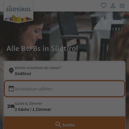
men
favorit
user lin
Alle B&Bs in Südtirol
Wohin möchtest du reisen?
Südtirol
Reisedatum wählen
Gäste & Zimmer
2 Gäste / 1 Zimmer
Suche