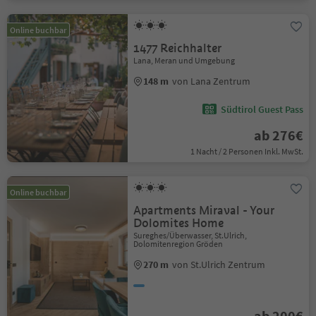
Online buchbar
1477 Reichhalter
Lana, Meran und Umgebung
148 m
von Lana Zentrum
Südtirol Guest Pass
ab 276€
1 Nacht / 2 Personen Inkl. MwSt.
Online buchbar
Apartments Miraval - Your
Dolomites Home
Sureghes/Überwasser, St.Ulrich,
Dolomitenregion Gröden
270 m
von St.Ulrich Zentrum
ab 200€