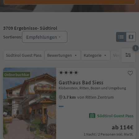
3709
Ergebnisse
- Südtirol
Empfehlungen
Sortieren:
1
Südtirol Guest Pass
Bewertungen
Kategorie
Verpflegungsa
1 aktive
Online buchbar
Gasthaus Bad Siess
Klobenstein, Ritten, Bozen und Umgebung
3.7 km
von Ritten Zentrum
Südtirol Guest Pass
ab 114€
1 Nacht / 2 Personen Inkl. MwSt.