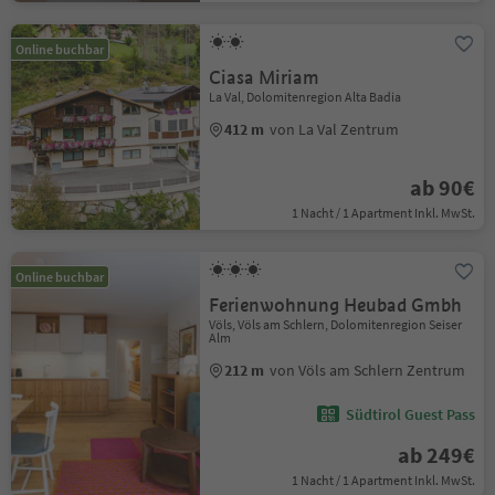
Online buchbar
Ciasa Miriam
La Val, Dolomitenregion Alta Badia
412 m
von La Val Zentrum
ab 90€
1 Nacht / 1 Apartment Inkl. MwSt.
Online buchbar
Ferienwohnung Heubad Gmbh
Völs, Völs am Schlern, Dolomitenregion Seiser
Alm
212 m
von Völs am Schlern Zentrum
Südtirol Guest Pass
ab 249€
1 Nacht / 1 Apartment Inkl. MwSt.