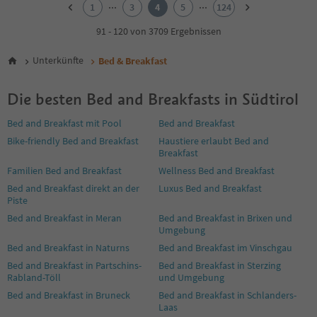
2
...
...
1
3
4
5
124
3
4
91 - 120 von 3709 Ergebnissen
5
6
Unterkünfte
Bed & Breakfast
7
8
Die besten Bed and Breakfasts in Südtirol
9
10
Bed and Breakfast mit Pool
Bed and Breakfast
11
Bike-friendly Bed and Breakfast
Haustiere erlaubt Bed and
12
Breakfast
13
14
Familien Bed and Breakfast
Wellness Bed and Breakfast
15
Bed and Breakfast direkt an der
Luxus Bed and Breakfast
16
Piste
17
Bed and Breakfast in Meran
Bed and Breakfast in Brixen und
18
Umgebung
19
Bed and Breakfast in Naturns
Bed and Breakfast im Vinschgau
20
Bed and Breakfast in Partschins-
Bed and Breakfast in Sterzing
21
Rabland-Töll
und Umgebung
22
Bed and Breakfast in Bruneck
Bed and Breakfast in Schlanders-
23
Laas
24