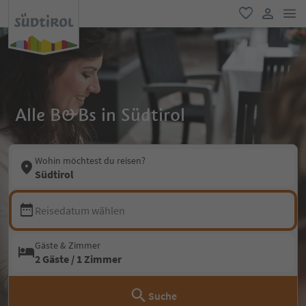
men
favorit
user lin
Alle B&Bs in Südtirol
Wohin möchtest du reisen?
Südtirol
Reisedatum wählen
Gäste & Zimmer
2 Gäste / 1 Zimmer
Suche