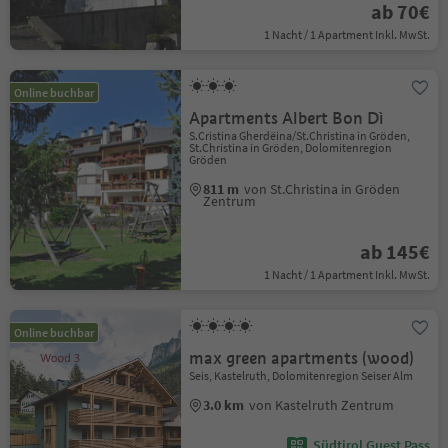
ab 70€
1 Nacht / 1 Apartment Inkl. MwSt.
Online buchbar
Apartments Albert Bon Dì
S.Cristina Gherdëina/St.Christina in Gröden,
St.Christina in Gröden, Dolomitenregion
Gröden
811 m
von St.Christina in Gröden
Zentrum
ab 145€
1 Nacht / 1 Apartment Inkl. MwSt.
Online buchbar
max green apartments (wood)
Seis, Kastelruth, Dolomitenregion Seiser Alm
3.0 km
von Kastelruth Zentrum
Südtirol Guest Pass