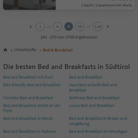
1 Nacht / 1 Apartment Inkl. MwSt.
1
2
...
...
1
8
9
10
124
3
4
241 - 270 von 3709 Ergebnissen
5
6
Unterkünfte
Bed & Breakfast
7
8
Die besten Bed and Breakfasts in Südtirol
9
10
Bed and Breakfast mit Pool
Bed and Breakfast
11
Bike-friendly Bed and Breakfast
Haustiere erlaubt Bed and
12
Breakfast
13
14
Familien Bed and Breakfast
Wellness Bed and Breakfast
15
Bed and Breakfast direkt an der
Luxus Bed and Breakfast
16
Piste
17
Bed and Breakfast in Meran
Bed and Breakfast in Brixen und
18
Umgebung
19
Bed and Breakfast in Naturns
Bed and Breakfast im Vinschgau
20