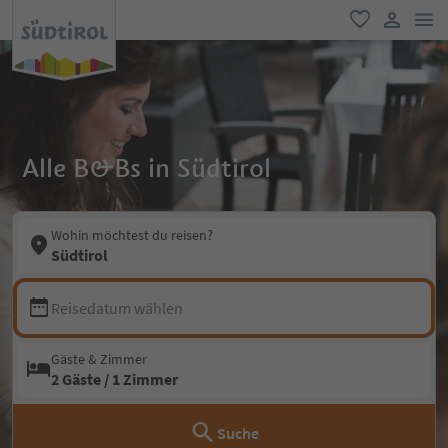
men
favorit
user lin
Alle B&Bs in Südtirol
Wohin möchtest du reisen?
Südtirol
Reisedatum wählen
Gäste & Zimmer
2 Gäste / 1 Zimmer
Suche