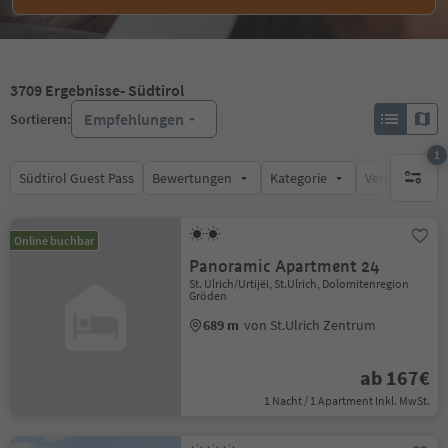
3709
Ergebnisse
- Südtirol
Empfehlungen
Sortieren:
1
Südtirol Guest Pass
Bewertungen
Kategorie
Verpflegungsa
1 aktive
Online buchbar
Panoramic Apartment 24
St. Ulrich/Urtijëi, St.Ulrich, Dolomitenregion
Gröden
689 m
von St.Ulrich Zentrum
ab 167€
1 Nacht / 1 Apartment Inkl. MwSt.