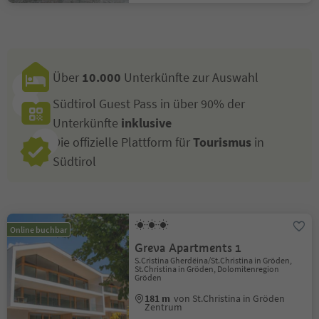
Über
10.000
Unterkünfte zur Auswahl
Südtirol Guest Pass in über 90% der
Unterkünfte
inklusive
Die offizielle Plattform für
Tourismus
in
Südtirol
Online buchbar
Greva Apartments 1
S.Cristina Gherdëina/St.Christina in Gröden,
St.Christina in Gröden, Dolomitenregion
Gröden
181 m
von St.Christina in Gröden
Zentrum