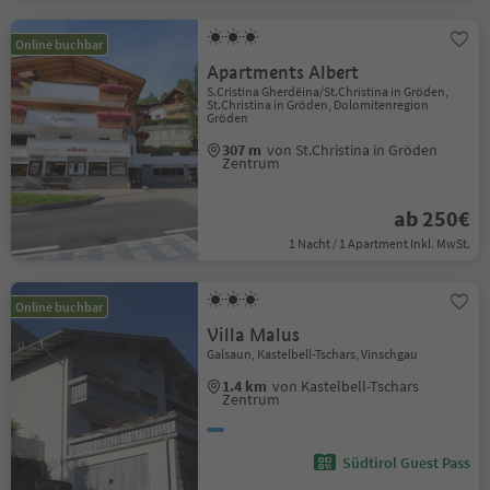
Online buchbar
Apartments Albert
S.Cristina Gherdëina/St.Christina in Gröden,
St.Christina in Gröden, Dolomitenregion
Gröden
307 m
von St.Christina in Gröden
Zentrum
ab 250€
1 Nacht / 1 Apartment Inkl. MwSt.
Online buchbar
Villa Malus
Galsaun, Kastelbell-Tschars, Vinschgau
1.4 km
von Kastelbell-Tschars
Zentrum
Südtirol Guest Pass