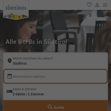
men
favorit
user lin
Alle B&Bs in Südtirol
Wohin möchtest du reisen?
Südtirol
Reisedatum wählen
Gäste & Zimmer
2 Gäste / 1 Zimmer
Suche