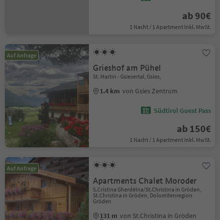
ab 90€
1 Nacht / 1 Apartment Inkl. MwSt.
Auf Anfrage
Grieshof am Pühel
St. Martin - Gsiesertal, Gsies,
1.4 km
von Gsies Zentrum
Südtirol Guest Pass
ab 150€
1 Nacht / 1 Apartment Inkl. MwSt.
Auf Anfrage
Apartments Chalet Moroder
S.Cristina Gherdëina/St.Christina in Gröden,
St.Christina in Gröden, Dolomitenregion
Gröden
131 m
von St.Christina in Gröden