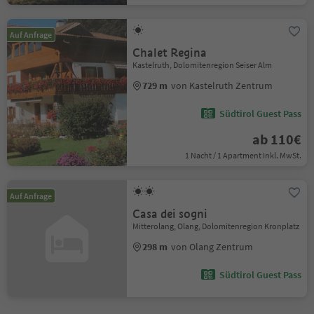
Auf Anfrage
Chalet Regina
Kastelruth, Dolomitenregion Seiser Alm
729 m
von Kastelruth Zentrum
Südtirol Guest Pass
ab 110€
1 Nacht / 1 Apartment Inkl. MwSt.
Auf Anfrage
Casa dei sogni
Mitterolang, Olang, Dolomitenregion Kronplatz
298 m
von Olang Zentrum
Südtirol Guest Pass