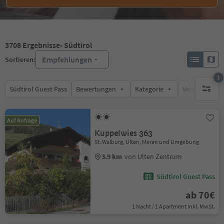
3708
Ergebnisse
- Südtirol
Empfehlungen
Sortieren:
1
Südtirol Guest Pass
Bewertungen
Kategorie
Verpflegungsa
1 aktive
Auf Anfrage
Kuppelwies 363
St. Walburg, Ulten, Meran und Umgebung
3.9 km
von Ulten Zentrum
Südtirol Guest Pass
ab 70€
1 Nacht / 1 Apartment Inkl. MwSt.