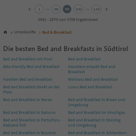
1
2
...
...
1
98
99
100
124
3
4
2941 - 2970 von 3708 Ergebnissen
5
6
Unterkünfte
Bed & Breakfast
7
8
Die besten Bed and Breakfasts in Südtirol
9
10
Bed and Breakfast mit Pool
Bed and Breakfast
11
Bike-friendly Bed and Breakfast
Haustiere erlaubt Bed and
12
Breakfast
13
14
Familien Bed and Breakfast
Wellness Bed and Breakfast
15
Bed and Breakfast direkt an der
Luxus Bed and Breakfast
16
Piste
17
Bed and Breakfast in Meran
Bed and Breakfast in Brixen und
18
Umgebung
19
Bed and Breakfast in Naturns
Bed and Breakfast im Vinschgau
20
Bed and Breakfast in Partschins-
Bed and Breakfast in Sterzing
21
Rabland-Töll
und Umgebung
22
Bed and Breakfast in Bruneck
Bed and Breakfast in Schlanders-
23