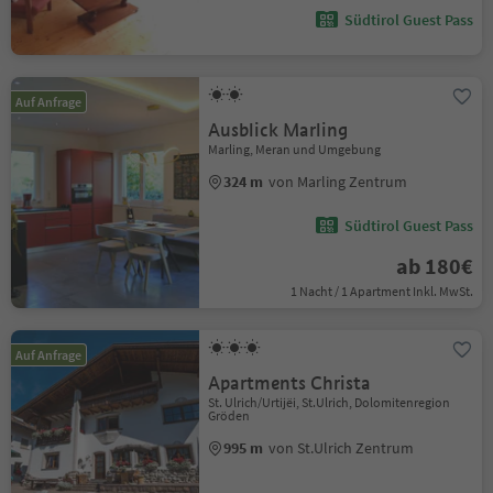
Südtirol Guest Pass
Auf Anfrage
Ausblick Marling
Marling, Meran und Umgebung
324 m
von Marling Zentrum
Südtirol Guest Pass
ab 180€
1 Nacht / 1 Apartment Inkl. MwSt.
Auf Anfrage
Apartments Christa
St. Ulrich/Urtijëi, St.Ulrich, Dolomitenregion
Gröden
995 m
von St.Ulrich Zentrum