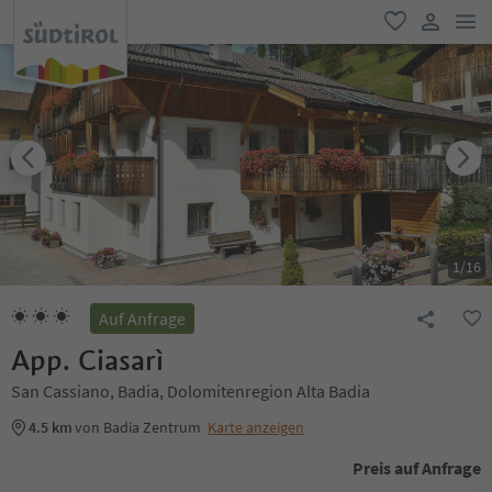
men
favorit
user lin
1
/
16
Auf Anfrage
App. Ciasarì
San Cassiano, Badia, Dolomitenregion Alta Badia
4.5 km
von Badia Zentrum
Karte anzeigen
Preis auf Anfrage