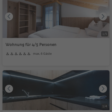
1
/
5
Wohnung für 4/5 Personen
max. 6 Gäste
1
/
4