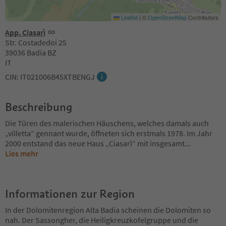
Leaflet
|
©
OpenStreetMap
Contributors
App. Ciasarì
Str. Costadedoi 25
39036 Badia BZ
IT
CIN: IT021006B45XTBENGJ
Beschreibung
Die Türen des malerischen Häuschens, welches damals auch
„villetta“ gennant wurde, öffneten sich erstmals 1978. Im Jahr
2000 entstand das neue Haus „Ciasarì“ mit insgesamt
...
Lies mehr
Informationen zur Region
In der Dolomitenregion Alta Badia scheinen die Dolomiten so
nah. Der Sassongher, die Heiligkreuzkofelgruppe und die