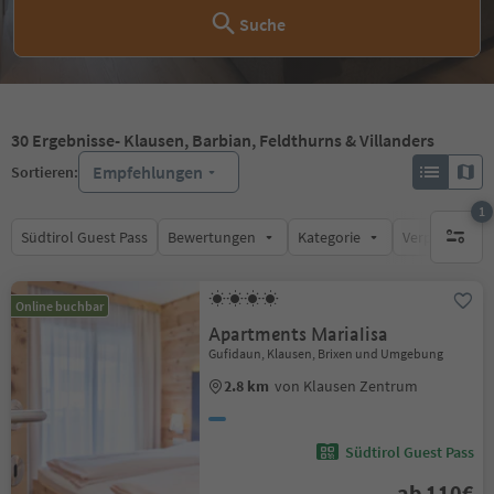
Suche
30
Ergebnisse
- Klausen, Barbian, Feldthurns & Villanders
Empfehlungen
Sortieren:
1
Südtirol Guest Pass
Bewertungen
Kategorie
Verpflegungsa
1 aktive
Online buchbar
Apartments Marialisa
Gufidaun, Klausen, Brixen und Umgebung
2.8 km
von Klausen Zentrum
Südtirol Guest Pass
ab 110€