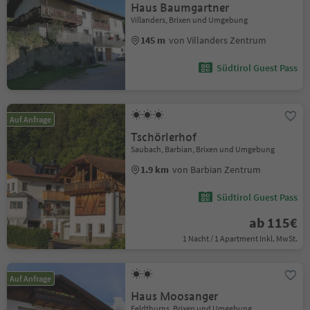
Haus Baumgartner
Villanders, Brixen und Umgebung
145 m
von Villanders Zentrum
Südtirol Guest Pass
Auf Anfrage
Tschörlerhof
Saubach, Barbian, Brixen und Umgebung
1.9 km
von Barbian Zentrum
Südtirol Guest Pass
ab 115€
1 Nacht / 1 Apartment Inkl. MwSt.
Auf Anfrage
Haus Moosanger
Feldthurns, Brixen und Umgebung