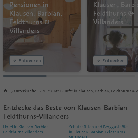
Pensionen in
Klausen, Barbi
Klausen, Barbian,
Feldthurns &
Feldthurns &
Villanders
Villanders
Entdecken
Entdecken
Unterkünfte
Alle Unterkünfte in Klausen, Barbian, Feldthurns & V
Entdecke das Beste von Klausen-Barbian-
Feldthurns-Villanders
Hotel in Klausen-Barbian-
Schutzhütten und Berggasthöfe
Feldthurns-Villanders
in Klausen-Barbian-Feldthurns-
Villanders