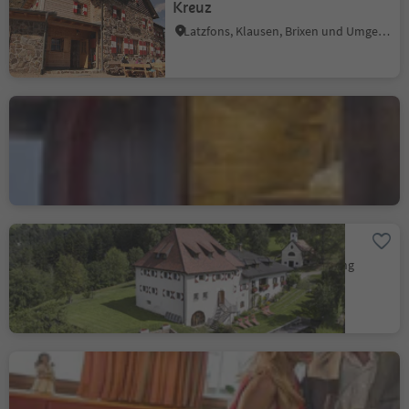
Kreuz
Latzfons, Klausen, Brixen und Umgebung
Restaurant/Pizzeria
Torgglkeller
Klausen, Brixen und Umgebung
Ansitz Fonteklaus
Klausen, Brixen und Umgebung
Hotel Hubertus
Villanders, Brixen und Umgebung