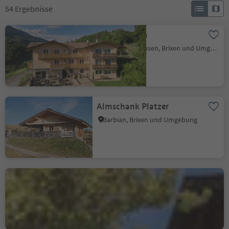
54
Ergebnisse
Mira Sabiona
Gufidaun, Klausen, Brixen und Umgebung
Almschank Platzer
Barbian, Brixen und Umgebung
Granpanorama-Hotel
Stephanshof
Villanders, Brixen und Umgebung