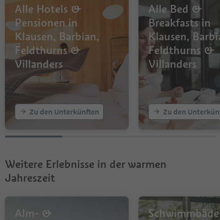
Alle Hotels &
Alle Bed &
Pensionen in
Breakfasts in
Klausen, Barbian,
Klausen, Barbi
Feldthurns &
Feldthurns &
Villanders
Villanders
Zu den Unterkünften
Zu den Unterkün
Weitere Erlebnisse in der warmen
Jahreszeit
Alm- &
Schwimmbäde