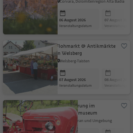
Aquarellen von Silvia
Corvara, Dolomitenregion Alta Badia
Nava
06 August 2026
07 August 2026
Veranstaltungsdatum
Veranstaltungsda
Flohmarkt & Antikmärkte
in Welsberg
Welsberg-Taisten
07 August 2026
08 August 2026
Veranstaltungsdatum
Veranstaltungsda
Gratisführung im
Traktorenmuseum
Kuens, Meran und Umgebung