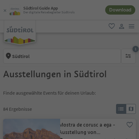
Südtirol Guide App
Download
Der digitale Reisebegleiter Südtirols
men
favorit
user lin
1
Südtirol
1 aktive
Ausstellungen in Südtirol
Finde ausgewählte Events für deinen Urlaub:
84
Ergebnisse
Mostra de corusc a ega -
Ausstellung von