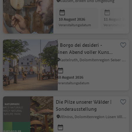
Klausen, Brixen und Umgebung
10 August 2026
11 August 2026
Veranstaltungsdatum
Veranstaltungsda
Il Borgo dei desideri -
einen Abend voller Kunst,
Kultur und Gemeinschaft
Kastelruth, Dolomitenregion Seiser Alm
10 August 2026
Veranstaltungsdatum
Die Pilze unserer Wälder |
Sonderausstellung
Villnöss, Dolomitenregion Lüsen Villnöss