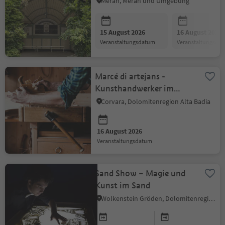
Meran, Meran und Umgebung
15 August 2026
16 August 2026
Veranstaltungsdatum
Veranstaltungsda
Marcé di artejans -
Kunsthandwerker im
Zentrum
Corvara, Dolomitenregion Alta Badia
16 August 2026
Veranstaltungsdatum
Sand Show – Magie und
Kunst im Sand
Wolkenstein Gröden, Dolomitenregion Gröden