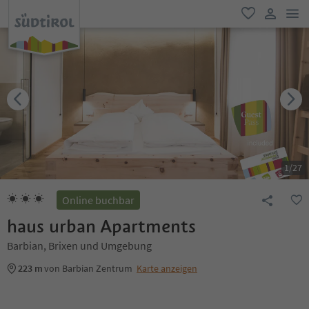
men
favorit
user lin
1
/
27
Online buchbar
haus urban Apartments
Barbian, Brixen und Umgebung
223 m
von Barbian Zentrum
Karte anzeigen