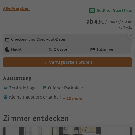
Alle Angaben
Südtirol Guest Pass
ab
43
€
/ 1 Nacht / 2 Gäste
Inkl. MwSt.
Buchungsdetails bearbeiten
Check-in- und Check-out-Daten
Nacht
2
Gäste
1
Zimmer
Verfügbarkeit prüfen
Ausstattung
Zentrale Lage
Offener Parkplatz
Kleine Haustiere erlaubt
+ 20 mehr
Zimmer entdecken