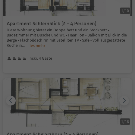
1
/
10
Apartment Schlernblick (2 - 4 Personen)
Diese Wohnung bietet ein Doppelbett und ein Stockbett •
Badezimmer mit Dusche und WC • Haar Fön • Balkon mit Blick in die
Berge • Flachbildschirm mit Satelliten TV • Safe • Voll ausgestattete
Küche in
...
Lies mehr
max. 4 Gäste
1
/
18
Apartment Schwarzhorn (2 - 4 Personen)