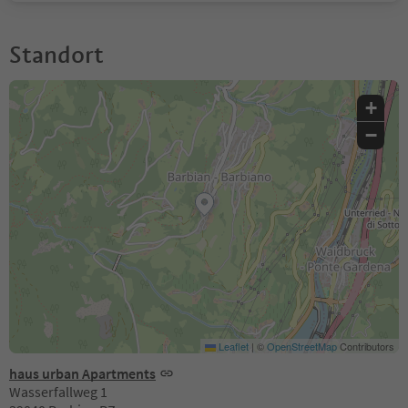
Standort
+
−
Leaflet
|
©
OpenStreetMap
Contributors
haus urban Apartments
Wasserfallweg 1