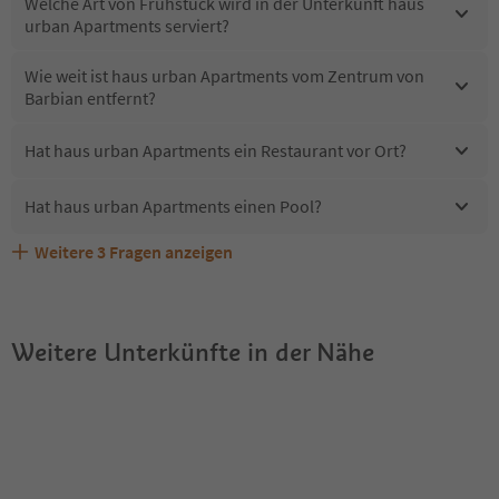
Welche Art von Frühstück wird in der Unterkunft haus
urban Apartments serviert?
Wie weit ist haus urban Apartments vom Zentrum von
Barbian entfernt?
Hat haus urban Apartments ein Restaurant vor Ort?
Hat haus urban Apartments einen Pool?
Weitere
3
Fragen anzeigen
Sind Haustiere in der Unterkunft haus urban Apartments
Erhalten die Gäste von haus urban Apartments einen
Welche Services bietet haus urban Apartments?
erlaubt?
Südtirol Guestpass?
Weitere Unterkünfte in der Nähe