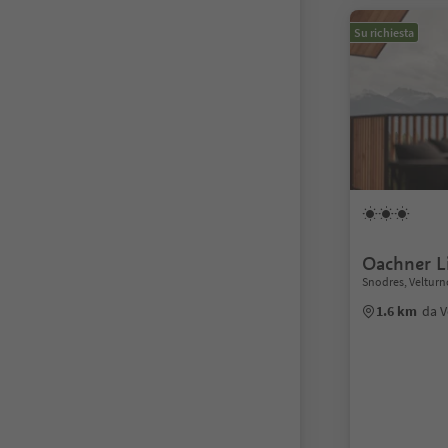
Su richiesta
Oachner L
Snodres, Velturn
1.6 km
da V