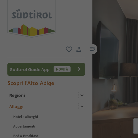
menu link
favoriti
user link
Südtirol Guide App
NOVITÀ
Scopri l'Alto Adige
Regioni
Alloggi
Hotel e alberghi
Appartamenti
Bed & Breakfast