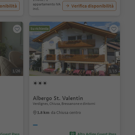
appartamento IVA
onibilità
Verifica disponibilità
incl.
Su richiesta
1/26
1/15
Albergo St. Valentin
Verdignes, Chiusa, Bressanone e dintorni
1.8 km
da Chiusa centro
 Guest Pass
Alto Adige Guest Pass