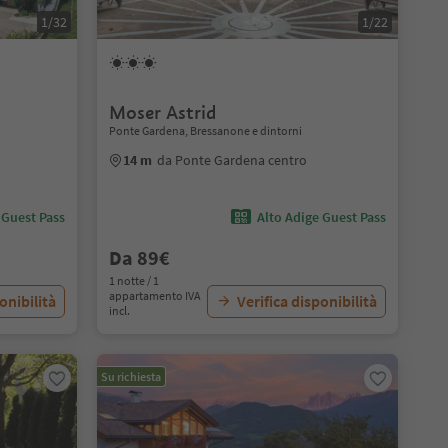
1/32
1/22
Moser Astrid
Ponte Gardena, Bressanone e dintorni
14 m
da Ponte Gardena centro
 Guest Pass
Alto Adige Guest Pass
Da 89€
1 notte / 1
appartamento IVA
onibilità
Verifica disponibilità
incl.
Su richiesta