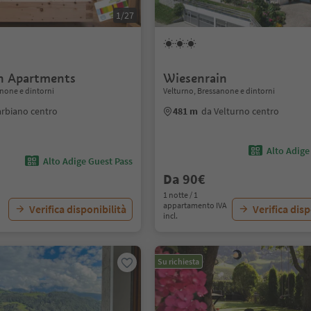
1/27
n Apartments
Wiesenrain
none e dintorni
Velturno, Bressanone e dintorni
arbiano centro
481 m
da Velturno centro
Alto Adige
Alto Adige Guest Pass
Da 90€
1 notte / 1
appartamento IVA
Verifica disponibilità
Verifica disp
incl.
Su richiesta