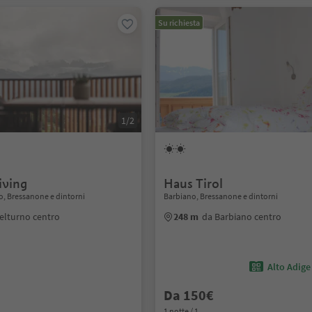
Su richiesta
1/2
iving
Haus Tirol
o, Bressanone e dintorni
Barbiano, Bressanone e dintorni
elturno centro
248 m
da Barbiano centro
Alto Adige
Da 150€
1 notte / 1