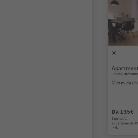
Apartment
Chiusa, Bressano
79 m
da Chi
Da 135€
1 notte / 1
appartamento I
incl.