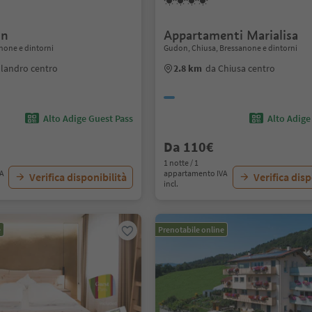
in
Appartamenti Marialisa
anone e dintorni
Gudon, Chiusa, Bressanone e dintorni
llandro centro
2.8 km
da Chiusa centro
Alto Adige Guest Pass
Alto Adige
Da 110€
1 notte / 1
VA
appartamento IVA
Verifica disponibilità
Verifica disp
incl.
e
Prenotabile online