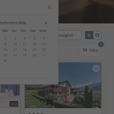
Settembre
Mer
Gio
Ven
Sab
Dom
Consigliati
Ordina:
2
3
4
5
6
9
10
11
12
13
1
16
17
18
19
20
Filtra
ibili
1 filtro attivo
23
24
25
26
27
30
Prenotabile online
1/22
1/32