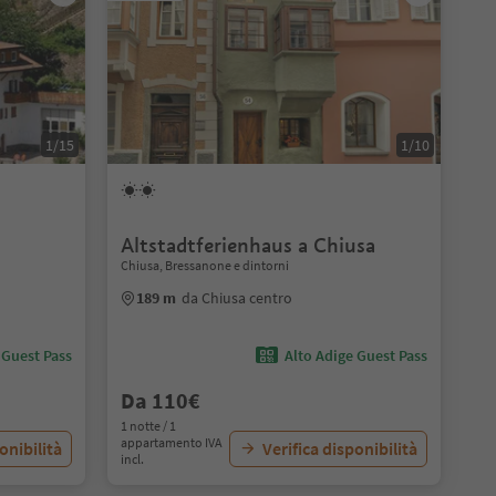
1/15
1/10
Altstadtferienhaus a Chiusa
Chiusa, Bressanone e dintorni
189 m
da Chiusa centro
 Guest Pass
Alto Adige Guest Pass
Da 110€
1 notte / 1
appartamento IVA
onibilità
Verifica disponibilità
incl.