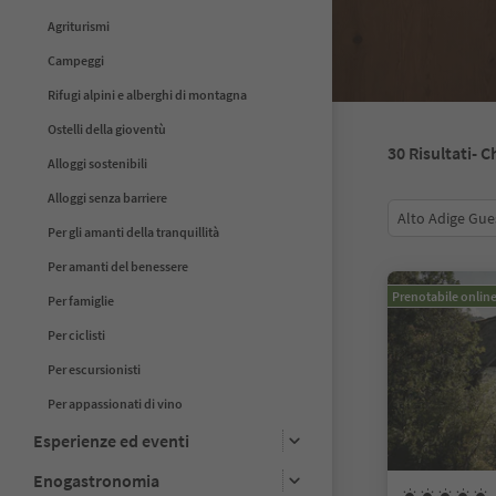
Agriturismi
Campeggi
Rifugi alpini e alberghi di montagna
Ostelli della gioventù
30
Risultati
- C
Alloggi sostenibili
Alloggi senza barriere
Alto Adige Gue
Per gli amanti della tranquillità
Per amanti del benessere
Prenotabile onlin
Per famiglie
Per ciclisti
Per escursionisti
Per appassionati di vino
Esperienze ed eventi
Enogastronomia