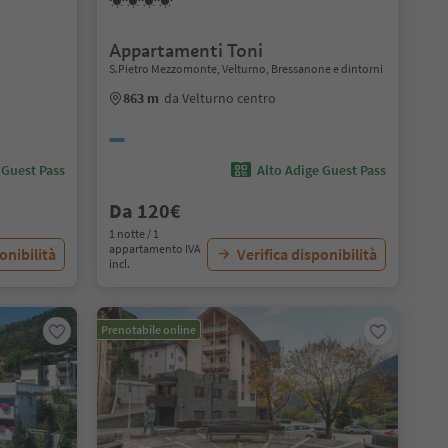
Appartamenti Toni
S.Pietro Mezzomonte, Velturno, Bressanone e dintorni
863 m
da Velturno centro
 Guest Pass
Alto Adige Guest Pass
Da 120€
1 notte / 1
appartamento IVA
onibilità
Verifica disponibilità
incl.
Prenotabile online