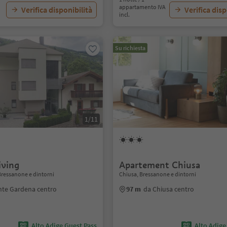
appartamento IVA
Verifica disponibilità
Verifica disp
incl.
Su richiesta
1/11
iving
Apartement Chiusa
ressanone e dintorni
Chiusa, Bressanone e dintorni
nte Gardena centro
97 m
da Chiusa centro
Alto Adige Guest Pass
Alto Adige