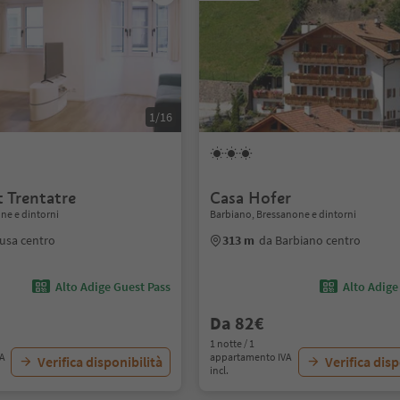
1/16
 Trentatre
Casa Hofer
ne e dintorni
Barbiano, Bressanone e dintorni
usa centro
313 m
da Barbiano centro
Alto Adige Guest Pass
Alto Adige
Da 82€
1 notte / 1
VA
appartamento IVA
Verifica disponibilità
Verifica disp
incl.