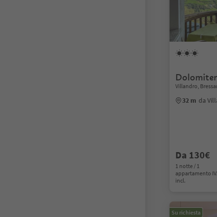
Dolomite
Villandro, Bress
32 m
da Vil
Da 130€
1 notte / 1
appartamento I
incl.
Su richiesta