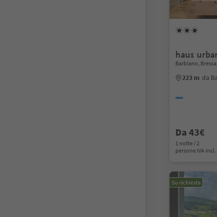
haus urba
Barbiano, Bressa
223 m
da B
Da 43€
1 notte / 2
persone IVA incl.
Su richiesta