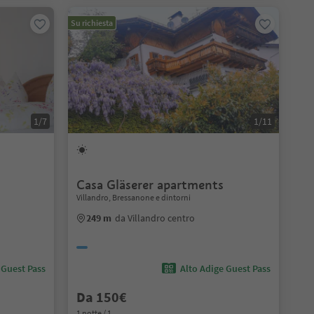
Su richiesta
1/7
1/11
Casa Gläserer apartments
Villandro, Bressanone e dintorni
249 m
da Villandro centro
 Guest Pass
Alto Adige Guest Pass
Da 150€
1 notte / 1