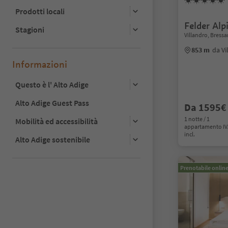
Prodotti locali
Felder Alp
Stagioni
Villandro, Bress
853 m
da Vi
Informazioni
Questo è l' Alto Adige
Alto Adige Guest Pass
Da 1595€
1 notte / 1
Mobilità ed accessibilità
appartamento I
incl.
Alto Adige sostenibile
Prenotabile onlin