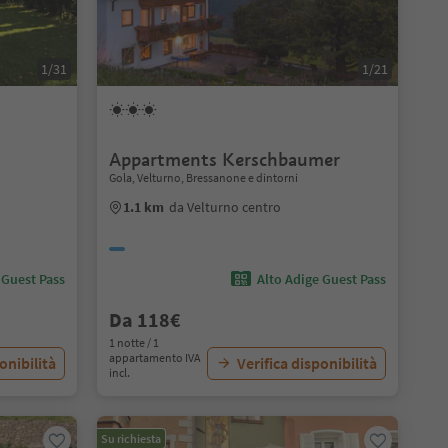
1/31
1/21
Appartments Kerschbaumer
Gola, Velturno, Bressanone e dintorni
1.1 km
da Velturno centro
 Guest Pass
Alto Adige Guest Pass
Da 118€
1 notte / 1
appartamento IVA
onibilità
Verifica disponibilità
incl.
Su richiesta