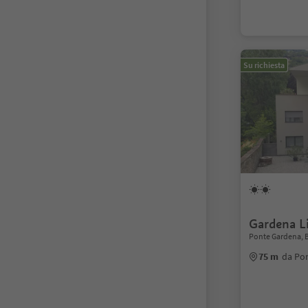
Su richiesta
Gardena L
Ponte Gardena, B
75 m
da Po