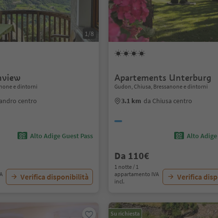
1/8
nview
Apartements Unterburg
anone e dintorni
Gudon, Chiusa, Bressanone e dintorni
landro centro
3.1 km
da Chiusa centro
Alto Adige Guest Pass
Alto Adige
Da 110€
1 notte / 1
VA
appartamento IVA
Verifica disponibilità
Verifica disp
incl.
Su richiesta