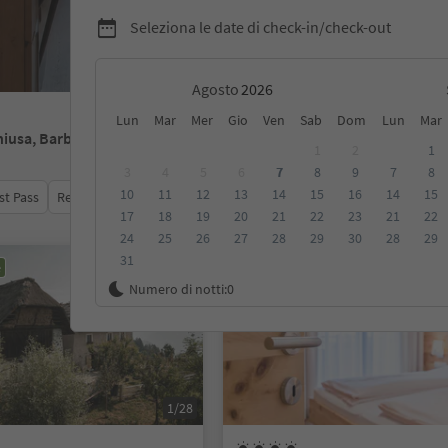
Seleziona le date di check-in/check-out
Agosto
Lun
Mar
Mer
Gio
Ven
Sab
Dom
Lun
Mar
hiusa, Barbiano, Velturno, Villandro
1
2
1
3
4
5
6
7
8
9
7
8
10
11
12
13
14
15
16
14
15
st Pass
Recensioni
Categoria
Trattamento
Alloggi sosten
17
18
19
20
21
22
23
21
22
24
25
26
27
28
29
30
28
29
31
e
Prenotabile online
Numero di notti:
0
1/28