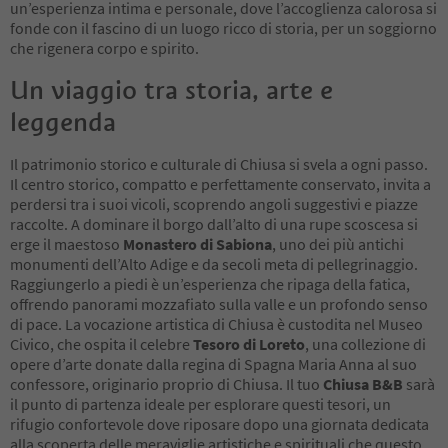
un’esperienza intima e personale, dove l’accoglienza calorosa si
fonde con il fascino di un luogo ricco di storia, per un soggiorno
che rigenera corpo e spirito.
Un viaggio tra storia, arte e
leggenda
Il patrimonio storico e culturale di Chiusa si svela a ogni passo.
Il centro storico, compatto e perfettamente conservato, invita a
perdersi tra i suoi vicoli, scoprendo angoli suggestivi e piazze
raccolte. A dominare il borgo dall’alto di una rupe scoscesa si
erge il maestoso
Monastero di Sabiona
, uno dei più antichi
monumenti dell’Alto Adige e da secoli meta di pellegrinaggio.
Raggiungerlo a piedi è un’esperienza che ripaga della fatica,
offrendo panorami mozzafiato sulla valle e un profondo senso
di pace. La vocazione artistica di Chiusa è custodita nel Museo
Civico, che ospita il celebre
Tesoro di Loreto
, una collezione di
opere d’arte donate dalla regina di Spagna Maria Anna al suo
confessore, originario proprio di Chiusa. Il tuo
Chiusa B&B
sarà
il punto di partenza ideale per esplorare questi tesori, un
rifugio confortevole dove riposare dopo una giornata dedicata
alla scoperta delle meraviglie artistiche e spirituali che questo