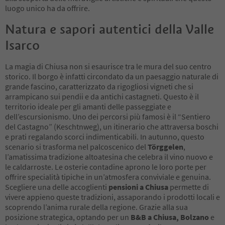
luogo unico ha da offrire.
Natura e sapori autentici della Valle
Isarco
La magia di Chiusa non si esaurisce tra le mura del suo centro
storico. Il borgo è infatti circondato da un paesaggio naturale di
grande fascino, caratterizzato da rigogliosi vigneti che si
arrampicano sui pendii e da antichi castagneti. Questo è il
territorio ideale per gli amanti delle passeggiate e
dell’escursionismo. Uno dei percorsi più famosi è il “Sentiero
del Castagno” (Keschtnweg), un itinerario che attraversa boschi
e prati regalando scorci indimenticabili. In autunno, questo
scenario si trasforma nel palcoscenico del
Törggelen
,
l’amatissima tradizione altoatesina che celebra il vino nuovo e
le caldarroste. Le osterie contadine aprono le loro porte per
offrire specialità tipiche in un’atmosfera conviviale e genuina.
Scegliere una delle accoglienti
pensioni a Chiusa
permette di
vivere appieno queste tradizioni, assaporando i prodotti locali e
scoprendo l’anima rurale della regione. Grazie alla sua
posizione strategica, optando per un
B&B a Chiusa, Bolzano
e