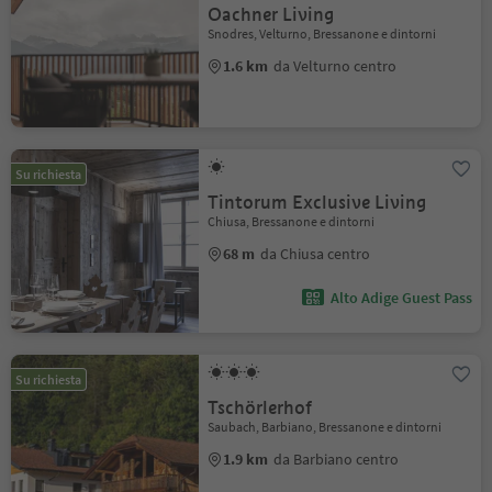
Oachner Living
Snodres, Velturno, Bressanone e dintorni
1.6 km
da Velturno centro
Su richiesta
Tintorum Exclusive Living
Chiusa, Bressanone e dintorni
68 m
da Chiusa centro
Alto Adige Guest Pass
Su richiesta
Tschörlerhof
Saubach, Barbiano, Bressanone e dintorni
1.9 km
da Barbiano centro