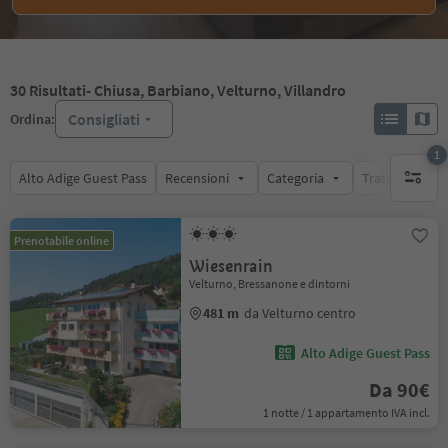
30
Risultati
- Chiusa, Barbiano, Velturno, Villandro
Consigliati
Ordina:
1
Alto Adige Guest Pass
Recensioni
Categoria
Trattamento
1 filtro 
Prenotabile online
Wiesenrain
Velturno, Bressanone e dintorni
481 m
da Velturno centro
Alto Adige Guest Pass
Da 90€
1 notte / 1 appartamento IVA incl.