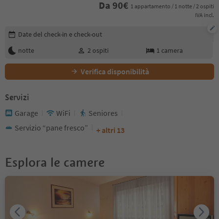
Da
90
€
1 appartamento / 1 notte / 2 ospiti
IVA incl.
Modifica i dettagli della prenotazione
Date del check-in e check-out
notte
2
ospiti
1
camera
Verifica disponibilità
Servizi
Garage
WiFi
Seniores
Servizio “pane fresco”
+ altri 13
Esplora le camere