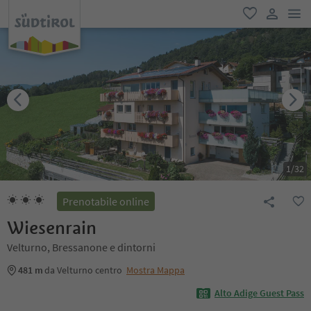
men
favoriti
user lin
1
/
32
Prenotabile online
Wiesenrain
Velturno, Bressanone e dintorni
481 m
da Velturno centro
Mostra Mappa
Alto Adige Guest Pass