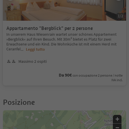
1
/
2
Appartamento "Bergblick" per 2 persone
In unserem Haus Wiesenrain wartet unser schönes Appartement
»Bergblick« auf Ihren Besuch. Mit 30m² bietet es Platz für zwei
Erwachsene und ein Kind. Die Wohnküche ist mit einem Herd mit
Ceranfel
...
Leggi tutto
Massimo 2 ospiti
Da 90€
con occupazione 2 persone / notte
IVA incl.
Posizione
+
−