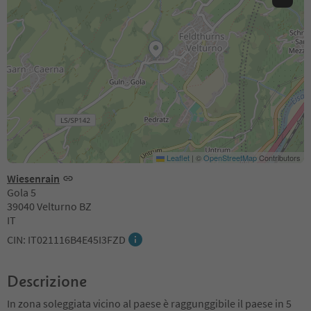
Leaflet
|
©
OpenStreetMap
Contributors
Wiesenrain
Gola 5
39040 Velturno BZ
IT
CIN: IT021116B4E45I3FZD
Descrizione
In zona soleggiata vicino al paese è raggunggibile il paese in 5