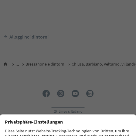
Alloggi nei dintorni
...
Bressanone e dintorni
Chiusa, Barbiano, Velturno, Villand
Lingua: Italiano
FAQ
Contatti
Press
MICE
Privacy Policy