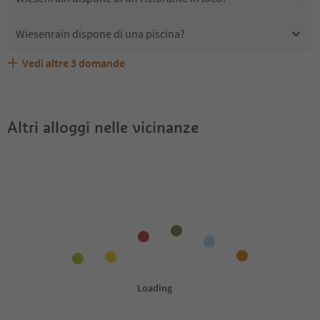
Wiesenrain dispone di una piscina?
Vedi altre
3
domande
Wiesenrain accetta animali domestici?
Quali servizi/attività sono disponibili presso Wiesenrain?
Gli ospiti di Wiesenrain ricevono l'Alto Adige Guest Pass?
Altri alloggi nelle vicinanze