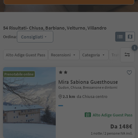
54
Risultati
- Chiusa, Barbiano, Velturno, Villandro
Consigliati
Ordina:
1
Alto Adige Guest Pass
Recensioni
Categoria
Trattamento
1 filtro 
Prenotabile online
Mira Sabiona Guesthouse
Gudon, Chiusa, Bressanone e dintorni
2.1 km
da Chiusa centro
Alto Adige Guest Pass
Da 148€
1 notte / 2 persone IVA incl.