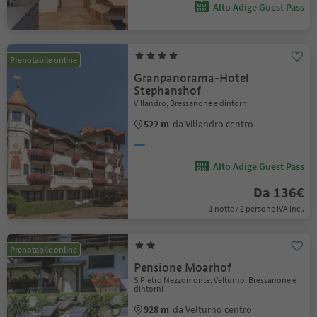
Alto Adige Guest Pass
Prenotabile online
Granpanorama-Hotel
Stephanshof
Villandro, Bressanone e dintorni
522 m
da Villandro centro
Alto Adige Guest Pass
Da 136€
1 notte / 2 persone IVA incl.
Prenotabile online
Pensione Moarhof
S.Pietro Mezzomonte, Velturno, Bressanone e
dintorni
928 m
da Velturno centro