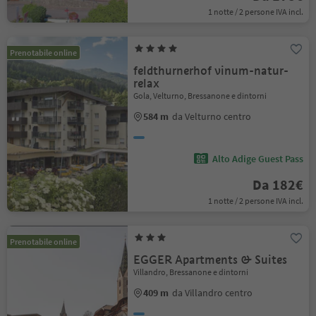
1 notte / 2 persone IVA incl.
Prenotabile online
feldthurnerhof vinum-natur-
relax
Gola, Velturno, Bressanone e dintorni
584 m
da Velturno centro
Alto Adige Guest Pass
Da 182€
1 notte / 2 persone IVA incl.
Prenotabile online
EGGER Apartments & Suites
Villandro, Bressanone e dintorni
409 m
da Villandro centro