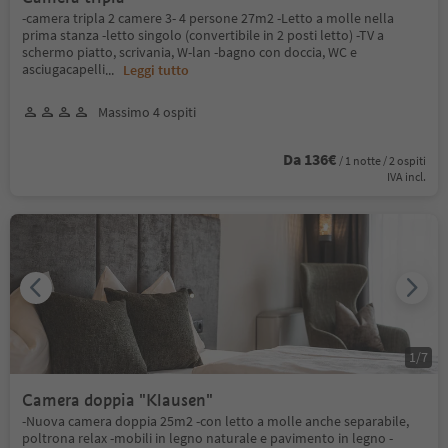
-camera tripla 2 camere 3- 4 persone 27m2 -Letto a molle nella
prima stanza -letto singolo (convertibile in 2 posti letto) -TV a
schermo piatto, scrivania, W-lan -bagno con doccia, WC e
asciugacapelli
...
Leggi tutto
Massimo 4 ospiti
Da 136€
/ 1 notte / 2 ospiti
IVA incl.
1
/
7
Camera doppia "Klausen"
-Nuova camera doppia 25m2 -con letto a molle anche separabile,
poltrona relax -mobili in legno naturale e pavimento in legno -