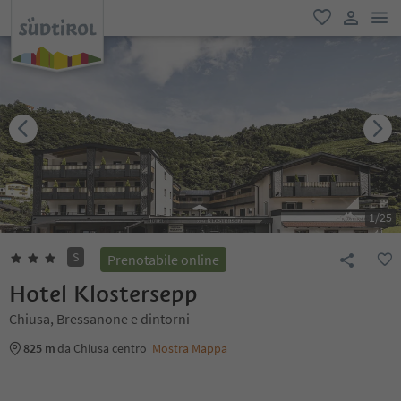
men
favoriti
user lin
1
/
25
S
Prenotabile online
Hotel Klostersepp
Chiusa, Bressanone e dintorni
825 m
da Chiusa centro
Mostra Mappa