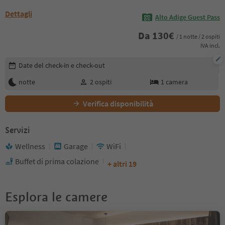
Dettagli
Alto Adige Guest Pass
Da
130
€
/ 1 notte / 2 ospiti
IVA incl.
Modifica i dettagli della prenotazione
Date del check-in e check-out
notte
2
ospiti
1
camera
Verifica disponibilità
Servizi
Wellness
Garage
WiFi
Buffet di prima colazione
+ altri 19
Esplora le camere