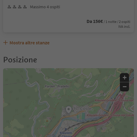
Massimo 4 ospiti
Da 156€
/ 1 notte / 2 ospiti
IVA incl.
Mostra altre stanze
Posizione
+
−