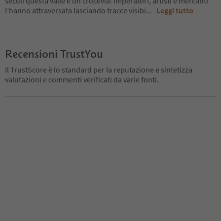
secoli questa valle è un crocevia: imperatori, artisti e mercanti
l’hanno attraversata lasciando tracce visibi
...
Leggi tutto
Recensioni TrustYou
Il TrustScore è lo standard per la reputazione e sintetizza
valutazioni e commenti verificati da varie fonti.