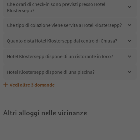
Che orari di check-in sono previsti presso Hotel
Klostersepp?
Che tipo di colazione viene servita a Hotel Klostersepp?
Quanto dista Hotel Klostersepp dal centro di Chiusa?
Hotel Klostersepp dispone di un ristorante in loco?
Hotel Klostersepp dispone di una piscina?
Vedi altre
3
domande
Quali servizi/attività sono disponibili presso Hotel
Gli ospiti di Hotel Klostersepp ricevono l'Alto Adige Guest
Hotel Klostersepp accetta animali domestici?
Klostersepp?
Pass?
Altri alloggi nelle vicinanze